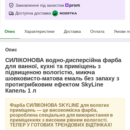
Замовлення під захистом
Доступна доставка
Опис
Характеристики
Доставка
Оплата
Умови п
Опис
СИЛІКОНОВА водно-дисперсійна фарба
для ванної, кухні та приміщень з
підвищеною вологістю, миюча
шовковисто-матова емаль без запаху з
протигрибковим ефектом SkyLine
Капель 1 л
Фарба
СИЛІКОНОВА SKYLINE
для вологих
приміщень — це високоякісна фарба,
розроблена спеціально для використання в
приміщеннях з високим рівнем вологості.
ТЕПЕР У ГОТОВИХ ТРЕНДОВИХ ВІДТІНКАХ
!