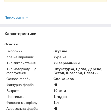
Приховати
Характеристики
Основні
Виробник
SkyLine
Країна виробник
Україна
Тип використання
Універсальний
Тип матеріалу, що
Штукатурка, Цегла, Дерево,
фарбується
Бетон, Шпалери, Пластик
Основа фарби
Силіконова
Фактурна фарба
Ні
Витрата
10 кв.м
Час висихання
1 годин
Фасовка матеріалу
1 л
Аерозольна фарба
Ні