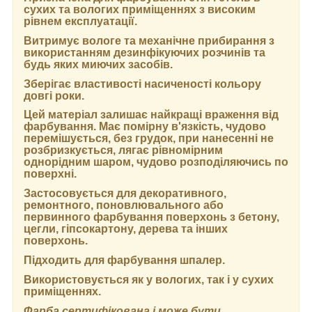
сухих та вологих приміщеннях з високим
рівнем експлуатації.
Витримує вологе та механічне прибирання з
використанням дезинфікуючих розчинів та
будь яких миючих засобів.
Зберігає властивості насиченості кольору
довгі роки.
Цей матеріал залишає найкращі враження від
фарбування. Має помірну в'язкість, чудово
перемішується, без грудок, при нанесенні не
розбризкується, лягає рівномірним
однорідним шаром, чудово розподіляючись по
поверхні.
Застосовується для декоративного,
ремонтного, поновлювального або
первинного фарбування поверхонь з бетону,
цегли, гіпсокартону, дерева та інших
поверхонь.
Підходить для фарбування шпалер.
Використовується як у вологих, так і у сухих
приміщеннях.
Фарба сертифікована і може бути