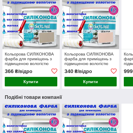
Кольорова СИЛІКОНОВА
Кольорова СИЛІКОНОВА
Кол
фарба для приміщень з
фарба для приміщень з
фарб
підвищеною вологістю
підвищеною вологістю
підв
миюча протигрибкова
миюча протигрибкова
миюч
366
340
999
₴/відро
₴/відро
матова емаль SkyLine
матова емаль SkyLine
мато
Делантель 1 л
Грівальд 1 л
Бріз
Купити
Купити
Подібні товари компанії