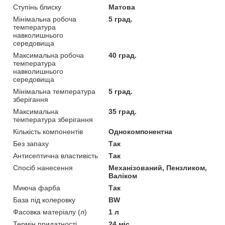
Ступінь блиску
Матова
Мінімальна робоча
5 град.
температура
навколишнього
середовища
Максимальна робоча
40 град.
температура
навколишнього
середовища
Мінімальна температура
5 град.
зберігання
Максимальна
35 град.
температура зберігання
Кількість компонентів
Однокомпонентна
Без запаху
Так
Антисептична властивість
Так
Спосіб нанесення
Механізований, Пензликом,
Валіком
Миюча фарба
Так
База під колеровку
BW
Фасовка матеріалу (л)
1 л
Термін придатності
24 міс