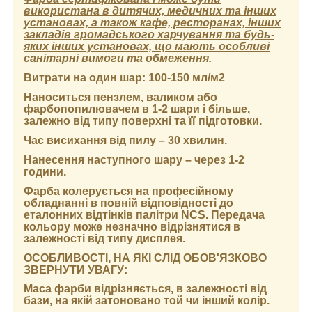
використана в дитячих, медичних та інших
установах, а також кафе, ресторанах, інших
закладів громадського харчування та будь-
яких інших установах, що мають особливі
санітарні вимоги та обмеження.
Витрати на один шар:
100-150 мл/м2
Наноситься пензлем, валиком або
фарбопопилювачем в 1-2 шари і більше,
залежно від типу поверхні та її підготовки.
Час висихання від пилу
– 30 хвилин.
Нанесення наступного шару
– через 1-2
години.
Фарба колерується на професійному
обладнанні в повній відповідності до
еталонних відтінків палітри NCS. Передача
кольору може незначно відрізнятися в
залежності від типу дисплея.
ОСОБЛИВОСТІ, НА ЯКІ СЛІД ОБОВ'ЯЗКОВО
ЗВЕРНУТИ УВАГУ:
Маса фарби відрізняється, в залежності від
бази, на якій затоновано той чи інший колір.