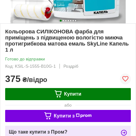
Кольорова СИЛІКОНОВА фарба для
приміщень з підвищеною вологістю миюча
протигрибкова матова емаль SkyLine Капель
1 л
Готово до відправки
Код: KSIL-S-1555-B10G-1
Роздріб
375
₴/відро
Купити
або
Купити з
Що таке купити з Пром?