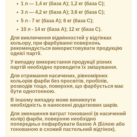
1 л — 1,4 кг (база А); 1,2 кг (база С);
3 л — 4,2 кг (база А); 3,6 кг (база C);
5 л - 7 кг (база А); 6 кг (база С);
10 л - 14 кг (база А); 12 кг (база С).
Для виключення відмінностей у відтінках
кольору, при фарбуванні поверхонь
рекомендується використовувати продукцію
однієї партії.
У випадку використання продукції різних
партій необхідно проводити їх змішування.
Для отримання насичених, рівномірних
кольорів фарби без просвітів, пробілів,
розводів тощо, поверхня, що фарбується має
бути однотонною.
В іншому випадку може виникнути
необхідність в нанесенні додаткових шарів.
Для зменшення витрат тонованої (в насичений
колір) фарби, поверхню необхідно
попередньо пофарбувати базою А (Білою або
тонованою в схожий пастельний відтінок).