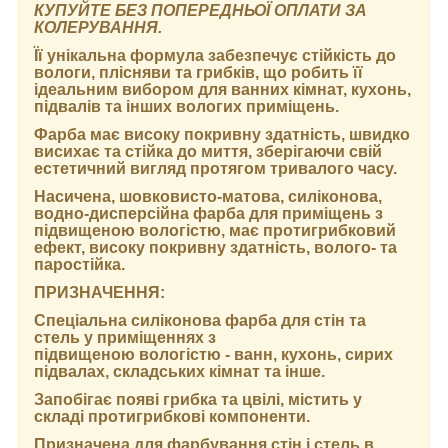
КУПУЙТЕ БЕЗ ПОПЕРЕДНЬОЇ ОПЛАТИ ЗА
КОЛЕРУВАННЯ.
Її унікальна формула забезпечує стійкість до
вологи, плісняви та грибків, що робить її
ідеальним вибором для ванних кімнат, кухонь,
підвалів та інших вологих приміщень.
Фарба має високу покривну здатність, швидко
висихає та стійка до миття, зберігаючи свій
естетичний вигляд протягом тривалого часу.
Насичена, шовковисто-матова, силіконова,
водно-дисперсійна фарба для приміщень з
підвищеною вологістю, має протигрибковий
ефект, високу покривну здатність, волого- та
паростійка.
ПРИЗНАЧЕННЯ:
Спеціальна силіконова фарба для стін та
стель у приміщеннях з
підвищеною вологістю - ванн, кухонь, сирих
підвалах, складських кімнат та інше.
Запобігає появі грибка та цвілі, містить у
складі протигрибкові компоненти.
Призначена для фарбування стін і стель в