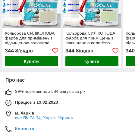
Кольорова СИЛІКОНОВА
Кольорова СИЛІКОНОВА
Кол
фарба для приміщень з
фарба для приміщень з
фарб
підвищеною вологістю
підвищеною вологістю
підв
миюча протигрибкова
миюча протигрибкова
миюч
344
344
340
₴/відро
₴/відро
матова емаль SkyLine
матова емаль SkyLine
мато
Кремін 1 л
Лессі 1 л
Грів
Купити
Купити
Про нас
99% позитивних з 384 відгуків за рік
Працює з 19.02.2023
м. Харків
вул ЯКІРА 34, Харків, Україна
Контакти