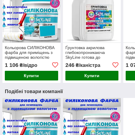
Кольорова СИЛІКОНОВА
Ґрунтовка акрилова
Кол
фарба для приміщень з
глибокопроникаюча
фарб
підвищеною вологістю
SkyLine готова до
підв
миюча протигрибкова
застосування 5л
миюч
1 106
246
1 0
₴/відро
₴/каністра
матова емаль SkyLine
мато
Капель 3 л
Дела
Купити
Купити
Подібні товари компанії