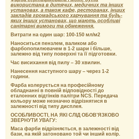
використана в дитячих, медичних та інших
установах, а також кафе, ресторанах, інших
закладів громадського харчування та будь-
яких інших установах, що мають особливі
санітарні вимоги та обмеження.
Витрати на один шар:
100-150 мл/м2
Наноситься пензлем, валиком або
фарбопопилювачем в 1-2 шари і більше,
залежно від типу поверхні та її підготовки.
Час висихання від пилу
– 30 хвилин.
Нанесення наступного шару
– через 1-2
години.
Фарба колерується на професійному
обладнанні в повній відповідності до
еталонних відтінків палітри NCS. Передача
кольору може незначно відрізнятися в
залежності від типу дисплея.
ОСОБЛИВОСТІ, НА ЯКІ СЛІД ОБОВ'ЯЗКОВО
ЗВЕРНУТИ УВАГУ:
Маса фарби відрізняється, в залежності від
бази, на якій затоновано той чи інший колір.