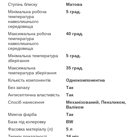
Ступінь блиску
Матова
Мінімальна робоча
5 град.
температура
навколишнього
середовища
Максимальна робоча
40 град.
температура
навколишнього
середовища
Мінімальна температура
5 град.
зберігання
Максимальна
35 град.
температура зберігання
Кількість компонентів
Однокомпонентна
Без запаху
Так
Антисептична властивість
Так
Спосіб нанесення
Механізований, Пензликом,
Валіком
Миюча фарба
Так
База під колеровку
BW
Фасовка матеріалу (л)
5 л
Термін придатності
24 міс