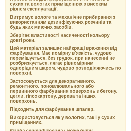
сухих та вологих приміщеннях з високим
рівнем експлуатації.
Витримує вологе та механічне прибирання з
використанням дезинфікуючих розчинів та
будь яких миючих засобів.
Зберігає властивості насиченості кольору
довгі роки.
Цей матеріал залишає найкращі враження від
фарбування. Має помірну в'язкість, чудово
перемішується, без грудок, при нанесенні не
розбризкується, лягає рівномірним
однорідним шаром, чудово розподіляючись по
поверхні.
Застосовується для декоративного,
ремонтного, поновлювального або
первинного фарбування поверхонь з бетону,
цегли, гіпсокартону, дерева та інших
поверхонь.
Підходить для фарбування шпалер.
Використовується як у вологих, так і у сухих
приміщеннях.
Фарба сертифікована і може бути