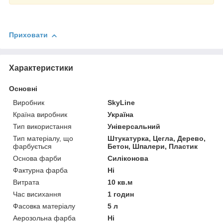
Приховати
Характеристики
Основні
Виробник
SkyLine
Країна виробник
Україна
Тип використання
Універсальний
Тип матеріалу, що
Штукатурка, Цегла, Дерево,
фарбується
Бетон, Шпалери, Пластик
Основа фарби
Силіконова
Фактурна фарба
Ні
Витрата
10 кв.м
Час висихання
1 годин
Фасовка матеріалу
5 л
Аерозольна фарба
Ні