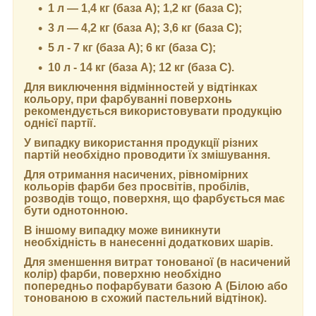
1 л — 1,4 кг (база А); 1,2 кг (база С);
3 л — 4,2 кг (база А); 3,6 кг (база C);
5 л - 7 кг (база А); 6 кг (база С);
10 л - 14 кг (база А); 12 кг (база С).
Для виключення відмінностей у відтінках
кольору, при фарбуванні поверхонь
рекомендується використовувати продукцію
однієї партії.
У випадку використання продукції різних
партій необхідно проводити їх змішування.
Для отримання насичених, рівномірних
кольорів фарби без просвітів, пробілів,
розводів тощо, поверхня, що фарбується має
бути однотонною.
В іншому випадку може виникнути
необхідність в нанесенні додаткових шарів.
Для зменшення витрат тонованої (в насичений
колір) фарби, поверхню необхідно
попередньо пофарбувати базою А (Білою або
тонованою в схожий пастельний відтінок).