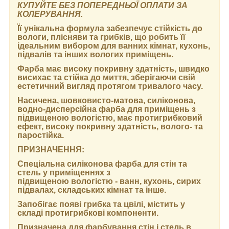
КУПУЙТЕ БЕЗ ПОПЕРЕДНЬОЇ ОПЛАТИ ЗА
КОЛЕРУВАННЯ.
Її унікальна формула забезпечує стійкість до
вологи, плісняви та грибків, що робить її
ідеальним вибором для ванних кімнат, кухонь,
підвалів та інших вологих приміщень.
Фарба має високу покривну здатність, швидко
висихає та стійка до миття, зберігаючи свій
естетичний вигляд протягом тривалого часу.
Насичена, шовковисто-матова, силіконова,
водно-дисперсійна фарба для приміщень з
підвищеною вологістю, має протигрибковий
ефект, високу покривну здатність, волого- та
паростійка.
ПРИЗНАЧЕННЯ:
Спеціальна силіконова фарба для стін та
стель у приміщеннях з
підвищеною вологістю - ванн, кухонь, сирих
підвалах, складських кімнат та інше.
Запобігає появі грибка та цвілі, містить у
складі протигрибкові компоненти.
Призначена для фарбування стін і стель в