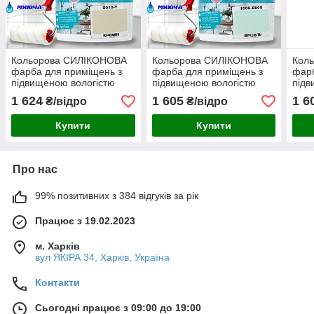
Кольорова СИЛІКОНОВА
Кольорова СИЛІКОНОВА
Кол
фарба для приміщень з
фарба для приміщень з
фарб
підвищеною вологістю
підвищеною вологістю
підв
миюча протигрибкова
миюча протигрибкова
миюч
1 624
1 605
1 6
₴/відро
₴/відро
матова емаль SkyLine
матова емаль SkyLine
мато
Кремін 5 л
Брізель 5 л
Грів
Купити
Купити
Про нас
99% позитивних з 384 відгуків за рік
Працює з 19.02.2023
м. Харків
вул ЯКІРА 34, Харків, Україна
Контакти
Сьогодні працює з 09:00 до 19:00