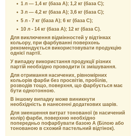
1 л — 1,4 кг (база А); 1,2 кг (база С);
3 л — 4,2 кг (база А); 3,6 кг (база C);
5 л - 7 кг (база А); 6 кг (база С);
10 л - 14 кг (база А); 12 кг (база С).
Для виключення відмінностей у відтінках
кольору, при фарбуванні поверхонь
рекомендується використовувати продукцію
однієї партії.
У випадку використання продукції різних
партій необхідно проводити їх змішування.
Для отримання насичених, рівномірних
кольорів фарби без просвітів, пробілів,
розводів тощо, поверхня, що фарбується має
бути однотонною.
В іншому випадку може виникнути
необхідність в нанесенні додаткових шарів.
Для зменшення витрат тонованої (в насичений
колір) фарби, поверхню необхідно
попередньо пофарбувати базою А (Білою або
тонованою в схожий пастельний відтінок).