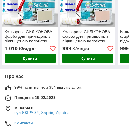
Кольорова СИЛІКОНОВА
Кольорова СИЛІКОНОВА
Кол
фарба для приміщень з
фарба для приміщень з
фарб
підвищеною вологістю
підвищеною вологістю
підв
миюча протигрибкова
миюча протигрибкова
миюч
1 010
999
999
₴/відро
₴/відро
матова емаль SkyLine
матова емаль SkyLine
мато
Кремін 3 л
Грівальд 3 л
Бріз
Купити
Купити
Про нас
99% позитивних з 384 відгуків за рік
Працює з 19.02.2023
м. Харків
вул ЯКІРА 34, Харків, Україна
Контакти