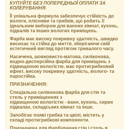
КУПУЙТЕ БЕЗ ПОПЕРЕДНЬОЇ ОПЛАТИ ЗА
КОЛЕРУВАННЯ.
Її унікальна формула забезпечує стійкість до
вологи, плісняви та грибків, що робить її
ідеальним вибором для ванних кімнат, кухонь,
підвалів та інших вологих приміщень.
Фарба має високу покривну здатність, швидко
висихає та стійка до миття, зберігаючи свій
естетичний вигляд протягом тривалого часу.
Насичена, шовковисто-матова, силіконова,
водно-дисперсійна фарба для приміщень з
підвищеною вологістю, має протигрибковий
ефект, високу покривну здатність, волого- та
паростійка.
ПРИЗНАЧЕННЯ:
Спеціальна силіконова фарба для стін та
стель у приміщеннях з
підвищеною вологістю - ванн, кухонь, сирих
підвалах, складських кімнат та інше.
Запобігає появі грибка та цвілі, містить у
складі протигрибкові компоненти.
Призначена для фарбування стін і стель в