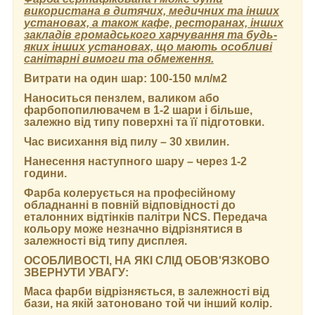
використана в дитячих, медичних та інших
установах, а також кафе, ресторанах, інших
закладів громадського харчування та будь-
яких інших установах, що мають особливі
санітарні вимоги та обмеження.
Витрати на один шар:
100-150 мл/м2
Наноситься пензлем, валиком або
фарбопопилювачем в 1-2 шари і більше,
залежно від типу поверхні та її підготовки.
Час висихання від пилу
– 30 хвилин.
Нанесення наступного шару
– через 1-2
години.
Фарба колерується на професійному
обладнанні в повній відповідності до
еталонних відтінків палітри NCS. Передача
кольору може незначно відрізнятися в
залежності від типу дисплея.
ОСОБЛИВОСТІ, НА ЯКІ СЛІД ОБОВ'ЯЗКОВО
ЗВЕРНУТИ УВАГУ:
Маса фарби відрізняється, в залежності від
бази, на якій затоновано той чи інший колір.