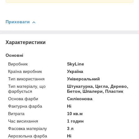
Приховати
Характеристики
Основні
Виробник
SkyLine
Країна виробник
Україна
Тип використання
Універсальний
Тип матеріалу, що
Штукатурка, Цегла, Дерево,
фарбується
Бетон, Шпалери, Пластик
Основа фарби
Силіконова
Фактурна фарба
Ні
Витрата
10 кв.м
Час висихання
1 годин
Фасовка матеріалу
3 л
Аерозольна фарба
Ні