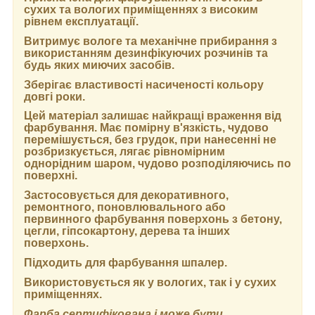
сухих та вологих приміщеннях з високим
рівнем експлуатації.
Витримує вологе та механічне прибирання з
використанням дезинфікуючих розчинів та
будь яких миючих засобів.
Зберігає властивості насиченості кольору
довгі роки.
Цей матеріал залишає найкращі враження від
фарбування. Має помірну в'язкість, чудово
перемішується, без грудок, при нанесенні не
розбризкується, лягає рівномірним
однорідним шаром, чудово розподіляючись по
поверхні.
Застосовується для декоративного,
ремонтного, поновлювального або
первинного фарбування поверхонь з бетону,
цегли, гіпсокартону, дерева та інших
поверхонь.
Підходить для фарбування шпалер.
Використовується як у вологих, так і у сухих
приміщеннях.
Фарба сертифікована і може бути