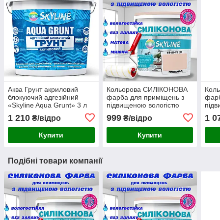
Аква Грунт акриловий
Кольорова СИЛІКОНОВА
Кол
блокуючий адгезійний
фарба для приміщень з
фарб
«Skyline Aqua Grunt» 3 л
підвищеною вологістю
підв
(для пофарбованих
миюча протигрибкова
миюч
1 210
999
1 0
₴/відро
₴/відро
поверхонь)
матова емаль SkyLine
мато
Грівальд 3 л
Дела
Купити
Купити
Подібні товари компанії