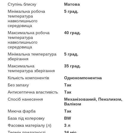
Ступінь блиску
Матова
Мінімальна робоча
5 град.
температура
навколишнього
середовища
Максимальна робоча
40 град.
температура
навколишнього
середовища
Мінімальна температура
5 град.
зберігання
Максимальна
35 град.
температура зберігання
Кількість компонентів
Однокомпонентна
Без запаху
Так
Антисептична властивість
Так
Спосіб нанесення
Механізований, Пензликом,
Валіком
Миюча фарба
Так
База під колеровку
BW
Фасовка матеріалу (л)
3 л
Термін придатності
24 міс