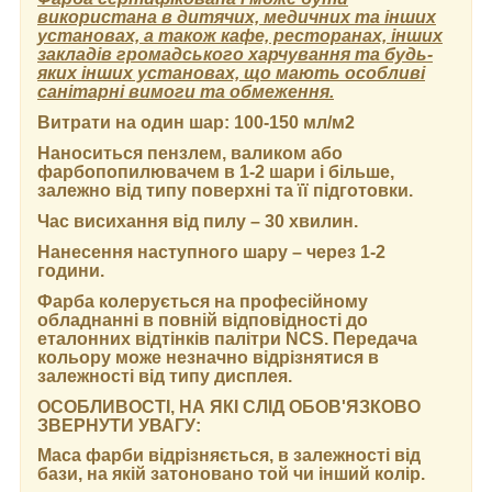
використана в дитячих, медичних та інших
установах, а також кафе, ресторанах, інших
закладів громадського харчування та будь-
яких інших установах, що мають особливі
санітарні вимоги та обмеження.
Витрати на один шар:
100-150 мл/м2
Наноситься пензлем, валиком або
фарбопопилювачем в 1-2 шари і більше,
залежно від типу поверхні та її підготовки.
Час висихання від пилу
– 30 хвилин.
Нанесення наступного шару
– через 1-2
години.
Фарба колерується на професійному
обладнанні в повній відповідності до
еталонних відтінків палітри NCS. Передача
кольору може незначно відрізнятися в
залежності від типу дисплея.
ОСОБЛИВОСТІ, НА ЯКІ СЛІД ОБОВ'ЯЗКОВО
ЗВЕРНУТИ УВАГУ:
Маса фарби відрізняється, в залежності від
бази, на якій затоновано той чи інший колір.