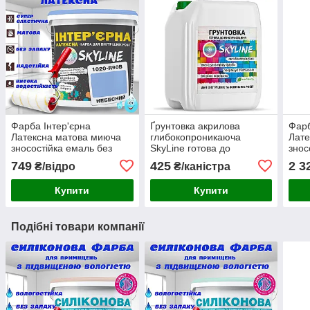
Фарба Інтер'єрна
Ґрунтовка акрилова
Фарб
Латексна матова миюча
глибокопроникаюча
Лате
зносостійка емаль без
SkyLine готова до
знос
запаху для стін і стель
застосування 10л
запа
749
425
2 3
₴/відро
₴/каністра
Skyline Небесний 3 л
Skyl
Купити
Купити
Подібні товари компанії