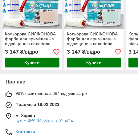
Кольорова СИЛІКОНОВА
Кольорова СИЛІКОНОВА
Кол
фарба для приміщень з
фарба для приміщень з
фарб
підвищеною вологістю
підвищеною вологістю
підв
миюча протигрибкова
миюча протигрибкова
миюч
3 147
3 147
3 1
₴/відро
₴/відро
матова емаль SkyLine
матова емаль SkyLine
мато
Грівальд 10 л
Брізель 10 л
Димч
Купити
Купити
Про нас
99% позитивних з 384 відгуків за рік
Працює з 19.02.2023
м. Харків
вул ЯКІРА 34, Харків, Україна
Контакти