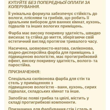
КУПУЙТЕ БЕЗ ПОПЕРЕДНЬОЇ ОПЛАТИ ЗА
КОЛЕРУВАННЯ.
Її унікальна формула забезпечує стійкість до
вологи, плісняви та грибків, що робить її
ідеальним вибором для ванних кімнат, кухонь,
підвалів та інших вологих приміщень.
Фарба має високу покривну здатність, швидко
висихає та стійка до миття, зберігаючи свій
естетичний вигляд протягом тривалого часу.
Насичена, шовковисто-матова, силіконова,
водно-дисперсійна фарба для приміщень з
підвищеною вологістю, має протигрибковий
ефект, високу покривну здатність, волого- та
паростійка.
ПРИЗНАЧЕННЯ:
Спеціальна силіконова фарба для стін та
стель у приміщеннях з
підвищеною вологістю - ванн, кухонь, сирих
підвалах, складських кімнат та інше.
Запобігає появі грибка та цвілі, містить у
складі протигрибкові компоненти.
Призначена для фарбування стін і стель в