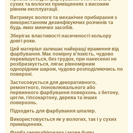
сухих та вологих приміщеннях з високим
рівнем експлуатації.
Витримує вологе та механічне прибирання з
використанням дезинфікуючих розчинів та
будь яких миючих засобів.
Зберігає властивості насиченості кольору
довгі роки.
Цей матеріал залишає найкращі враження від
фарбування. Має помірну в'язкість, чудово
перемішується, без грудок, при нанесенні не
розбризкується, лягає рівномірним
однорідним шаром, чудово розподіляючись по
поверхні.
Застосовується для декоративного,
ремонтного, поновлювального або
первинного фарбування поверхонь з бетону,
цегли, гіпсокартону, дерева та інших
поверхонь.
Підходить для фарбування шпалер.
Використовується як у вологих, так і у сухих
приміщеннях.
Фарба сертифікована і може бути