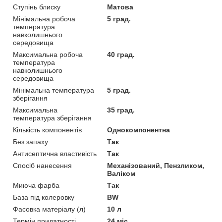
Ступінь блиску
Матова
Мінімальна робоча
5 град.
температура
навколишнього
середовища
Максимальна робоча
40 град.
температура
навколишнього
середовища
Мінімальна температура
5 град.
зберігання
Максимальна
35 град.
температура зберігання
Кількість компонентів
Однокомпонентна
Без запаху
Так
Антисептична властивість
Так
Спосіб нанесення
Механізований, Пензликом,
Валіком
Миюча фарба
Так
База під колеровку
BW
Фасовка матеріалу (л)
10 л
Термін придатності
24 міс