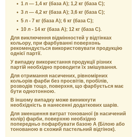
1 л — 1,4 кг (база А); 1,2 кг (база С);
3 л — 4,2 кг (база А); 3,6 кг (база C);
5 л - 7 кг (база А); 6 кг (база С);
10 л - 14 кг (база А); 12 кг (база С).
Для виключення відмінностей у відтінках
кольору, при фарбуванні поверхонь
рекомендується використовувати продукцію
однієї партії.
У випадку використання продукції різних
партій необхідно проводити їх змішування.
Для отримання насичених, рівномірних
кольорів фарби без просвітів, пробілів,
розводів тощо, поверхня, що фарбується має
бути однотонною.
В іншому випадку може виникнути
необхідність в нанесенні додаткових шарів.
Для зменшення витрат тонованої (в насичений
колір) фарби, поверхню необхідно
попередньо пофарбувати базою А (Білою або
тонованою в схожий пастельний відтінок).