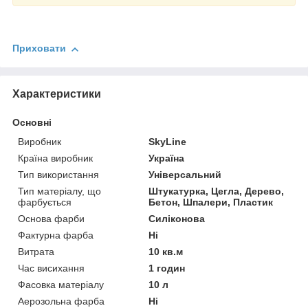
Приховати
Характеристики
Основні
Виробник
SkyLine
Країна виробник
Україна
Тип використання
Універсальний
Тип матеріалу, що
Штукатурка, Цегла, Дерево,
фарбується
Бетон, Шпалери, Пластик
Основа фарби
Силіконова
Фактурна фарба
Ні
Витрата
10 кв.м
Час висихання
1 годин
Фасовка матеріалу
10 л
Аерозольна фарба
Ні