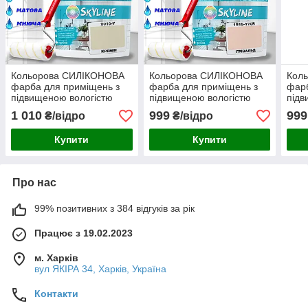
Кольорова СИЛІКОНОВА
Кольорова СИЛІКОНОВА
Кол
фарба для приміщень з
фарба для приміщень з
фарб
підвищеною вологістю
підвищеною вологістю
підв
миюча протигрибкова
миюча протигрибкова
миюч
1 010
999
999
₴/відро
₴/відро
матова емаль SkyLine
матова емаль SkyLine
мато
Кремін 3 л
Грівальд 3 л
Бріз
Купити
Купити
Про нас
99% позитивних з 384 відгуків за рік
Працює з 19.02.2023
м. Харків
вул ЯКІРА 34, Харків, Україна
Контакти