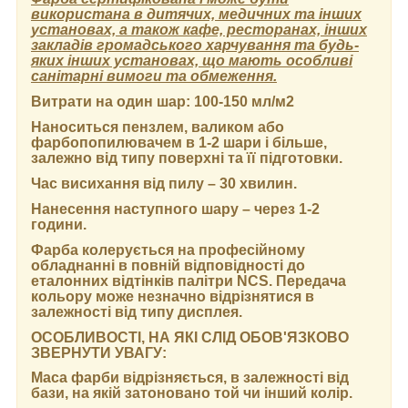
використана в дитячих, медичних та інших
установах, а також кафе, ресторанах, інших
закладів громадського харчування та будь-
яких інших установах, що мають особливі
санітарні вимоги та обмеження.
Витрати на один шар:
100-150 мл/м2
Наноситься пензлем, валиком або
фарбопопилювачем в 1-2 шари і більше,
залежно від типу поверхні та її підготовки.
Час висихання від пилу
– 30 хвилин.
Нанесення наступного шару
– через 1-2
години.
Фарба колерується на професійному
обладнанні в повній відповідності до
еталонних відтінків палітри NCS. Передача
кольору може незначно відрізнятися в
залежності від типу дисплея.
ОСОБЛИВОСТІ, НА ЯКІ СЛІД ОБОВ'ЯЗКОВО
ЗВЕРНУТИ УВАГУ:
Маса фарби відрізняється, в залежності від
бази, на якій затоновано той чи інший колір.