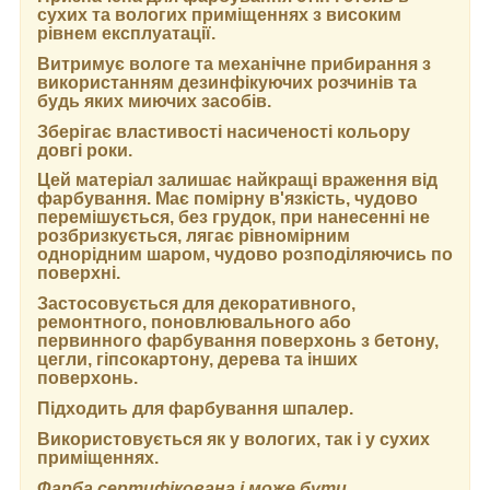
сухих та вологих приміщеннях з високим
рівнем експлуатації.
Витримує вологе та механічне прибирання з
використанням дезинфікуючих розчинів та
будь яких миючих засобів.
Зберігає властивості насиченості кольору
довгі роки.
Цей матеріал залишає найкращі враження від
фарбування. Має помірну в'язкість, чудово
перемішується, без грудок, при нанесенні не
розбризкується, лягає рівномірним
однорідним шаром, чудово розподіляючись по
поверхні.
Застосовується для декоративного,
ремонтного, поновлювального або
первинного фарбування поверхонь з бетону,
цегли, гіпсокартону, дерева та інших
поверхонь.
Підходить для фарбування шпалер.
Використовується як у вологих, так і у сухих
приміщеннях.
Фарба сертифікована і може бути