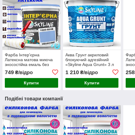
Фарба Інтер'єрна
Аква Грунт акриловий
Фарб
Латексна матова миюча
блокуючий адгезійний
Лате
зносостійка емаль без
«Skyline Aqua Grunt» 3 л
знос
запаху для стін і стель
(для пофарбованих
запа
749
1 210
258
₴/відро
₴/відро
Skyline Небесний 3 л
поверхонь)
Skyl
Купити
Купити
Подібні товари компанії