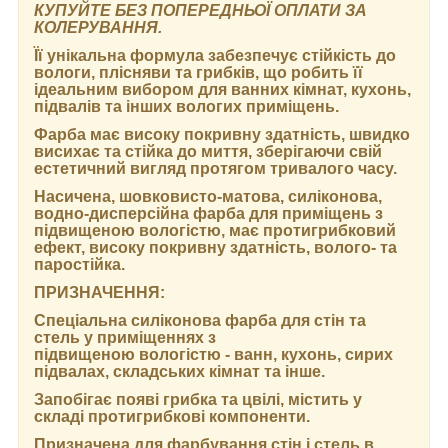
КУПУЙТЕ БЕЗ ПОПЕРЕДНЬОЇ ОПЛАТИ ЗА
КОЛЕРУВАННЯ.
Її унікальна формула забезпечує стійкість до
вологи, плісняви та грибків, що робить її
ідеальним вибором для ванних кімнат, кухонь,
підвалів та інших вологих приміщень.
Фарба має високу покривну здатність, швидко
висихає та стійка до миття, зберігаючи свій
естетичний вигляд протягом тривалого часу.
Насичена, шовковисто-матова, силіконова,
водно-дисперсійна фарба для приміщень з
підвищеною вологістю, має протигрибковий
ефект, високу покривну здатність, волого- та
паростійка.
ПРИЗНАЧЕННЯ:
Спеціальна силіконова фарба для стін та
стель у приміщеннях з
підвищеною вологістю - ванн, кухонь, сирих
підвалах, складських кімнат та інше.
Запобігає появі грибка та цвілі, містить у
складі протигрибкові компоненти.
Призначена для фарбування стін і стель в