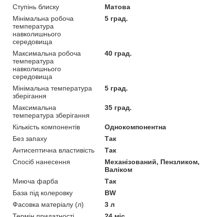
Ступінь блиску
Матова
Мінімальна робоча
5 град.
температура
навколишнього
середовища
Максимальна робоча
40 град.
температура
навколишнього
середовища
Мінімальна температура
5 град.
зберігання
Максимальна
35 град.
температура зберігання
Кількість компонентів
Однокомпонентна
Без запаху
Так
Антисептична властивість
Так
Спосіб нанесення
Механізований, Пензликом,
Валіком
Миюча фарба
Так
База під колеровку
BW
Фасовка матеріалу (л)
3 л
Термін придатності
24 міс