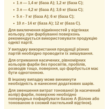
1 л — 1,4 кг (база А); 1,2 кг (база С);
3 л — 4,2 кг (база А); 3,6 кг (база C);
5 л - 7 кг (база А); 6 кг (база С);
10 л - 14 кг (база А); 12 кг (база С).
Для виключення відмінностей у відтінках
кольору, при фарбуванні поверхонь
рекомендується використовувати продукцію
однієї партії.
У випадку використання продукції різних
партій необхідно проводити їх змішування.
Для отримання насичених, рівномірних
кольорів фарби без просвітів, пробілів,
розводів тощо, поверхня, що фарбується має
бути однотонною.
В іншому випадку може виникнути
необхідність в нанесенні додаткових шарів.
Для зменшення витрат тонованої (в насичений
колір) фарби, поверхню необхідно
попередньо пофарбувати базою А (Білою або
тонованою в схожий пастельний відтінок).