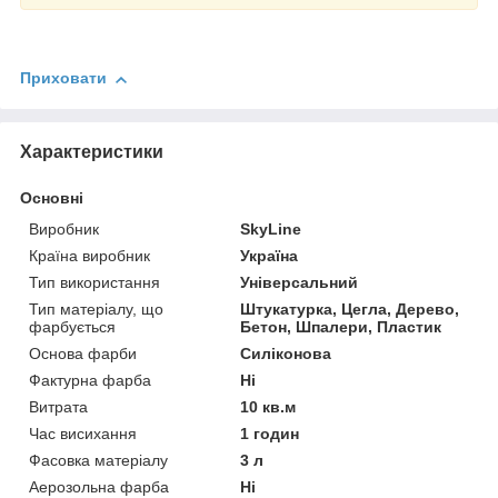
Приховати
Характеристики
Основні
Виробник
SkyLine
Країна виробник
Україна
Тип використання
Універсальний
Тип матеріалу, що
Штукатурка, Цегла, Дерево,
фарбується
Бетон, Шпалери, Пластик
Основа фарби
Силіконова
Фактурна фарба
Ні
Витрата
10 кв.м
Час висихання
1 годин
Фасовка матеріалу
3 л
Аерозольна фарба
Ні