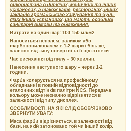
використана в дитячих, медичних та інших
установах, а також кафе, ресторанах, інших
закладів громадського харчування та будь-
яких інших установах, що мають особливі
санітарні вимоги та обмеження.
Витрати на один шар:
100-150 мл/м2
Наноситься пензлем, валиком або
фарбопопилювачем в 1-2 шари і більше,
залежно від типу поверхні та її підготовки.
Час висихання від пилу
– 30 хвилин.
Нанесення наступного шару
– через 1-2
години.
Фарба колерується на професійному
обладнанні в повній відповідності до
еталонних відтінків палітри NCS. Передача
кольору може незначно відрізнятися в
залежності від типу дисплея.
ОСОБЛИВОСТІ, НА ЯКІ СЛІД ОБОВ'ЯЗКОВО
ЗВЕРНУТИ УВАГУ:
Маса фарби відрізняється, в залежності від
бази, на якій затоновано той чи інший колір.