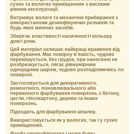
сухих та вологих приміщеннях з високим
рівнем експлуатації.
Витримує вологе та механічне прибирання з
використанням дезинфікуючих розчинів та
будь яких миючих засобів.
Зберігає властивості насиченості кольору
довгі роки.
Цей матеріал залишає найкращі враження від
фарбування. Має помірну в'язкість, чудово
перемішується, без грудок, при нанесенні не
розбризкується, лягає рівномірним
однорідним шаром, чудово розподіляючись по
поверхні.
Застосовується для декоративного,
ремонтного, поновлювального або
первинного фарбування поверхонь з бетону,
цегли, гіпсокартону, дерева та інших
поверхонь.
Підходить для фарбування шпалер.
Використовується як у вологих, так і у сухих
приміщеннях.
Фарба сертифікована і може бути