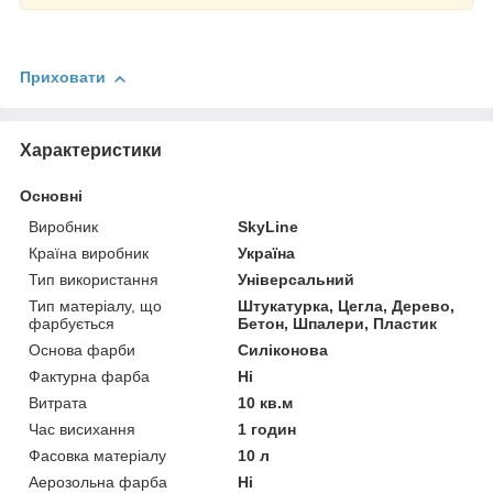
Приховати
Характеристики
Основні
Виробник
SkyLine
Країна виробник
Україна
Тип використання
Універсальний
Тип матеріалу, що
Штукатурка, Цегла, Дерево,
фарбується
Бетон, Шпалери, Пластик
Основа фарби
Силіконова
Фактурна фарба
Ні
Витрата
10 кв.м
Час висихання
1 годин
Фасовка матеріалу
10 л
Аерозольна фарба
Ні