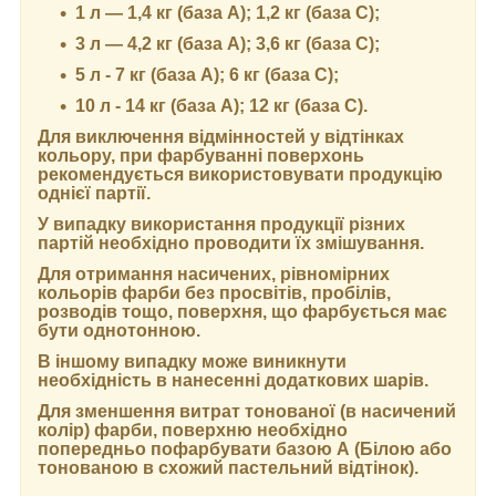
1 л — 1,4 кг (база А); 1,2 кг (база С);
3 л — 4,2 кг (база А); 3,6 кг (база C);
5 л - 7 кг (база А); 6 кг (база С);
10 л - 14 кг (база А); 12 кг (база С).
Для виключення відмінностей у відтінках
кольору, при фарбуванні поверхонь
рекомендується використовувати продукцію
однієї партії.
У випадку використання продукції різних
партій необхідно проводити їх змішування.
Для отримання насичених, рівномірних
кольорів фарби без просвітів, пробілів,
розводів тощо, поверхня, що фарбується має
бути однотонною.
В іншому випадку може виникнути
необхідність в нанесенні додаткових шарів.
Для зменшення витрат тонованої (в насичений
колір) фарби, поверхню необхідно
попередньо пофарбувати базою А (Білою або
тонованою в схожий пастельний відтінок).