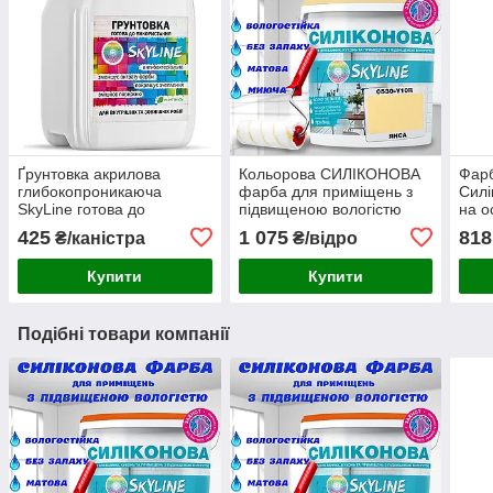
Ґрунтовка акрилова
Кольорова СИЛІКОНОВА
Фарб
глибокопроникаюча
фарба для приміщень з
Силі
SkyLine готова до
підвищеною вологістю
на о
застосування 10л
миюча протигрибкова
та м
425
1 075
818
₴/каністра
₴/відро
матова емаль SkyLine
Янса 3 л
Купити
Купити
Подібні товари компанії