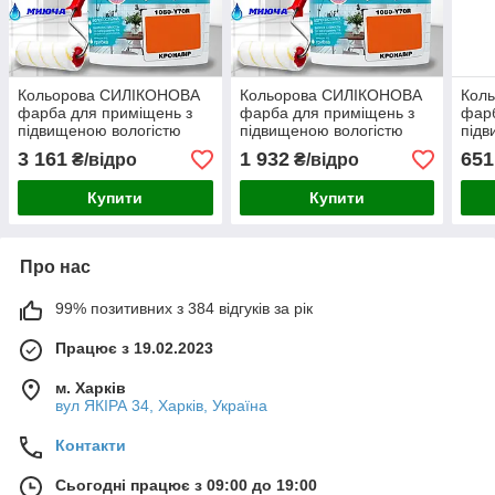
Кольорова СИЛІКОНОВА
Кольорова СИЛІКОНОВА
Кол
фарба для приміщень з
фарба для приміщень з
фарб
підвищеною вологістю
підвищеною вологістю
підв
миюча протигрибкова
миюча протигрибкова
миюч
3 161
1 932
651
₴/відро
₴/відро
матова емаль SkyLine
матова емаль SkyLine
мато
Кронавір 5 л
Кронавір 3 л
Крон
Купити
Купити
Про нас
99% позитивних з 384 відгуків за рік
Працює з 19.02.2023
м. Харків
вул ЯКІРА 34, Харків, Україна
Контакти
Сьогодні працює з 09:00 до 19:00