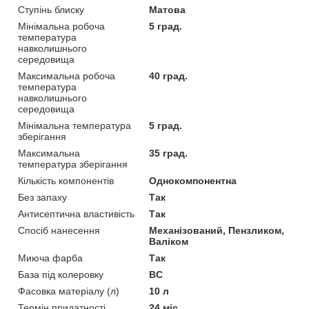
Ступінь блиску
Матова
Мінімальна робоча
5 град.
температура
навколишнього
середовища
Максимальна робоча
40 град.
температура
навколишнього
середовища
Мінімальна температура
5 град.
зберігання
Максимальна
35 град.
температура зберігання
Кількість компонентів
Однокомпонентна
Без запаху
Так
Антисептична властивість
Так
Спосіб нанесення
Механізований, Пензликом,
Валіком
Миюча фарба
Так
База під колеровку
BC
Фасовка матеріалу (л)
10 л
Термін придатності
24 міс