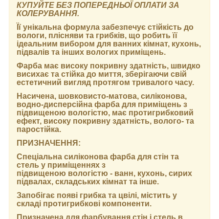
КУПУЙТЕ БЕЗ ПОПЕРЕДНЬОЇ ОПЛАТИ ЗА
КОЛЕРУВАННЯ.
Її унікальна формула забезпечує стійкість до
вологи, плісняви та грибків, що робить її
ідеальним вибором для ванних кімнат, кухонь,
підвалів та інших вологих приміщень.
Фарба має високу покривну здатність, швидко
висихає та стійка до миття, зберігаючи свій
естетичний вигляд протягом тривалого часу.
Насичена, шовковисто-матова, силіконова,
водно-дисперсійна фарба для приміщень з
підвищеною вологістю, має протигрибковий
ефект, високу покривну здатність, волого- та
паростійка.
ПРИЗНАЧЕННЯ:
Спеціальна силіконова фарба для стін та
стель у приміщеннях з
підвищеною вологістю - ванн, кухонь, сирих
підвалах, складських кімнат та інше.
Запобігає появі грибка та цвілі, містить у
складі протигрибкові компоненти.
Призначена для фарбування стін і стель в