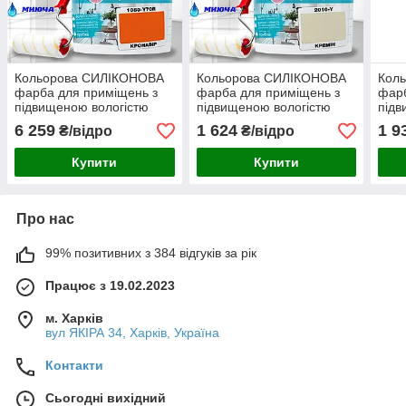
Кольорова СИЛІКОНОВА
Кольорова СИЛІКОНОВА
Кол
фарба для приміщень з
фарба для приміщень з
фарб
підвищеною вологістю
підвищеною вологістю
підв
миюча протигрибкова
миюча протигрибкова
миюч
6 259
1 624
1 9
₴/відро
₴/відро
матова емаль SkyLine
матова емаль SkyLine
мато
Кронавір 10 л
Кремін 5 л
Крон
Купити
Купити
Про нас
99% позитивних з 384 відгуків за рік
Працює з 19.02.2023
м. Харків
вул ЯКІРА 34, Харків, Україна
Контакти
Сьогодні вихідний