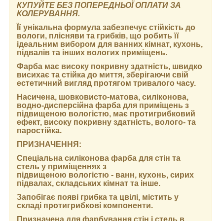
КУПУЙТЕ БЕЗ ПОПЕРЕДНЬОЇ ОПЛАТИ ЗА
КОЛЕРУВАННЯ.
Її унікальна формула забезпечує стійкість до
вологи, плісняви та грибків, що робить її
ідеальним вибором для ванних кімнат, кухонь,
підвалів та інших вологих приміщень.
Фарба має високу покривну здатність, швидко
висихає та стійка до миття, зберігаючи свій
естетичний вигляд протягом тривалого часу.
Насичена, шовковисто-матова, силіконова,
водно-дисперсійна фарба для приміщень з
підвищеною вологістю, має протигрибковий
ефект, високу покривну здатність, волого- та
паростійка.
ПРИЗНАЧЕННЯ:
Спеціальна силіконова фарба для стін та
стель у приміщеннях з
підвищеною вологістю - ванн, кухонь, сирих
підвалах, складських кімнат та інше.
Запобігає появі грибка та цвілі, містить у
складі протигрибкові компоненти.
Призначена для фарбування стін і стель в