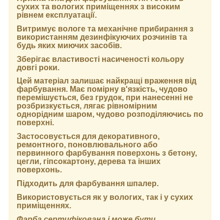
сухих та вологих приміщеннях з високим
рівнем експлуатації.
Витримує вологе та механічне прибирання з
використанням дезинфікуючих розчинів та
будь яких миючих засобів.
Зберігає властивості насиченості кольору
довгі роки.
Цей матеріал залишає найкращі враження від
фарбування. Має помірну в'язкість, чудово
перемішується, без грудок, при нанесенні не
розбризкується, лягає рівномірним
однорідним шаром, чудово розподіляючись по
поверхні.
Застосовується для декоративного,
ремонтного, поновлювального або
первинного фарбування поверхонь з бетону,
цегли, гіпсокартону, дерева та інших
поверхонь.
Підходить для фарбування шпалер.
Використовується як у вологих, так і у сухих
приміщеннях.
Фарба сертифікована і може бути