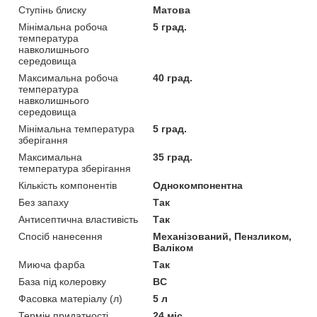
Ступінь блиску
Матова
Мінімальна робоча
5 град.
температура
навколишнього
середовища
Максимальна робоча
40 град.
температура
навколишнього
середовища
Мінімальна температура
5 град.
зберігання
Максимальна
35 град.
температура зберігання
Кількість компонентів
Однокомпонентна
Без запаху
Так
Антисептична властивість
Так
Спосіб нанесення
Механізований, Пензликом,
Валіком
Миюча фарба
Так
База під колеровку
BC
Фасовка матеріалу (л)
5 л
Термін придатності
24 міс