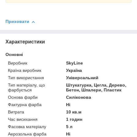
Приховати
Характеристики
Основні
Виробник
SkyLine
Країна виробник
Україна
Тип використання
Універсальний
Тип матеріалу, що
Штукатурка, Цегла, Дерево,
фарбується
Бетон, Шпалери, Пластик
Основа фарби
Силіконова
Фактурна фарба
Ні
Витрата
10 кв.м
Час висихання
1 годин
Фасовка матеріалу
5 л
Аерозольна фарба
Ні