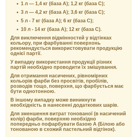
1 л — 1,4 кг (база А); 1,2 кг (база С);
3 л — 4,2 кг (база А); 3,6 кг (база C);
5 л - 7 кг (база А); 6 кг (база С);
10 л - 14 кг (база А); 12 кг (база С).
Для виключення відмінностей у відтінках
кольору, при фарбуванні поверхонь
рекомендується використовувати продукцію
однієї партії.
У випадку використання продукції різних
партій необхідно проводити їх змішування.
Для отримання насичених, рівномірних
кольорів фарби без просвітів, пробілів,
розводів тощо, поверхня, що фарбується має
бути однотонною.
В іншому випадку може виникнути
необхідність в нанесенні додаткових шарів.
Для зменшення витрат тонованої (в насичений
колір) фарби, поверхню необхідно
попередньо пофарбувати базою А (Білою або
тонованою в схожий пастельний відтінок).