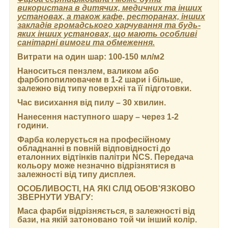
використана в дитячих, медичних та інших
установах, а також кафе, ресторанах, інших
закладів громадського харчування та будь-
яких інших установах, що мають особливі
санітарні вимоги та обмеження.
Витрати на один шар:
100-150 мл/м2
Наноситься пензлем, валиком або
фарбопопилювачем в 1-2 шари і більше,
залежно від типу поверхні та її підготовки.
Час висихання від пилу
– 30 хвилин.
Нанесення наступного шару
– через 1-2
години.
Фарба колерується на професійному
обладнанні в повній відповідності до
еталонних відтінків палітри NCS. Передача
кольору може незначно відрізнятися в
залежності від типу дисплея.
ОСОБЛИВОСТІ, НА ЯКІ СЛІД ОБОВ'ЯЗКОВО
ЗВЕРНУТИ УВАГУ:
Маса фарби відрізняється, в залежності від
бази, на якій затоновано той чи інший колір.