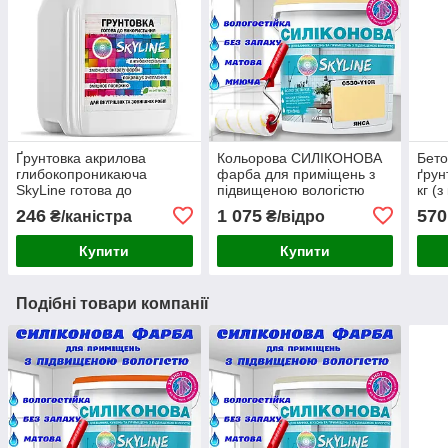
Ґрунтовка акрилова
Кольорова СИЛІКОНОВА
Бето
глибокопроникаюча
фарба для приміщень з
ґрун
SkyLine готова до
підвищеною вологістю
кг (
застосування 5л
миюча протигрибкова
нап
246
1 075
570
₴/каністра
₴/відро
матова емаль SkyLine
Янса 3 л
Купити
Купити
Подібні товари компанії