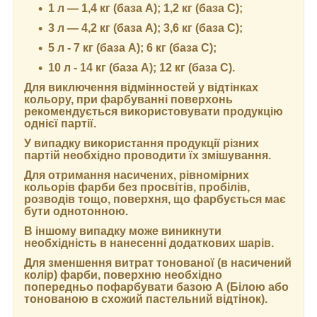
1 л — 1,4 кг (база А); 1,2 кг (база С);
3 л — 4,2 кг (база А); 3,6 кг (база C);
5 л - 7 кг (база А); 6 кг (база С);
10 л - 14 кг (база А); 12 кг (база С).
Для виключення відмінностей у відтінках
кольору, при фарбуванні поверхонь
рекомендується використовувати продукцію
однієї партії.
У випадку використання продукції різних
партій необхідно проводити їх змішування.
Для отримання насичених, рівномірних
кольорів фарби без просвітів, пробілів,
розводів тощо, поверхня, що фарбується має
бути однотонною.
В іншому випадку може виникнути
необхідність в нанесенні додаткових шарів.
Для зменшення витрат тонованої (в насичений
колір) фарби, поверхню необхідно
попередньо пофарбувати базою А (Білою або
тонованою в схожий пастельний відтінок).