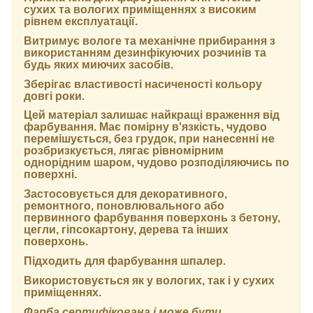
сухих та вологих приміщеннях з високим
рівнем експлуатації.
Витримує вологе та механічне прибирання з
використанням дезинфікуючих розчинів та
будь яких миючих засобів.
Зберігає властивості насиченості кольору
довгі роки.
Цей матеріал залишає найкращі враження від
фарбування. Має помірну в'язкість, чудово
перемішується, без грудок, при нанесенні не
розбризкується, лягає рівномірним
однорідним шаром, чудово розподіляючись по
поверхні.
Застосовується для декоративного,
ремонтного, поновлювального або
первинного фарбування поверхонь з бетону,
цегли, гіпсокартону, дерева та інших
поверхонь.
Підходить для фарбування шпалер.
Використовується як у вологих, так і у сухих
приміщеннях.
Фарба сертифікована і може бути