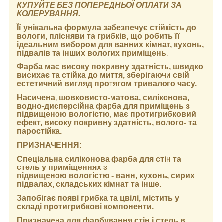
КУПУЙТЕ БЕЗ ПОПЕРЕДНЬОЇ ОПЛАТИ ЗА
КОЛЕРУВАННЯ.
Її унікальна формула забезпечує стійкість до
вологи, плісняви та грибків, що робить її
ідеальним вибором для ванних кімнат, кухонь,
підвалів та інших вологих приміщень.
Фарба має високу покривну здатність, швидко
висихає та стійка до миття, зберігаючи свій
естетичний вигляд протягом тривалого часу.
Насичена, шовковисто-матова, силіконова,
водно-дисперсійна фарба для приміщень з
підвищеною вологістю, має протигрибковий
ефект, високу покривну здатність, волого- та
паростійка.
ПРИЗНАЧЕННЯ:
Спеціальна силіконова фарба для стін та
стель у приміщеннях з
підвищеною вологістю - ванн, кухонь, сирих
підвалах, складських кімнат та інше.
Запобігає появі грибка та цвілі, містить у
складі протигрибкові компоненти.
Призначена для фарбування стін і стель в