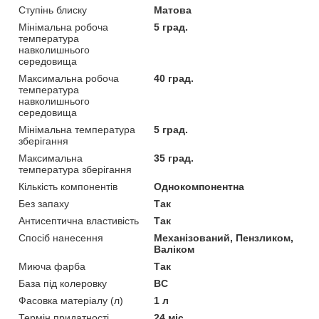
Ступінь блиску
Матова
Мінімальна робоча
5 град.
температура
навколишнього
середовища
Максимальна робоча
40 град.
температура
навколишнього
середовища
Мінімальна температура
5 град.
зберігання
Максимальна
35 град.
температура зберігання
Кількість компонентів
Однокомпонентна
Без запаху
Так
Антисептична властивість
Так
Спосіб нанесення
Механізований, Пензликом,
Валіком
Миюча фарба
Так
База під колеровку
BC
Фасовка матеріалу (л)
1 л
Термін придатності
24 міс