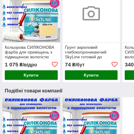
Кольорова СИЛІКОНОВА
Ґрунт акриловий
Кол
фарба для приміщень з
глибокопроникаючий
СИЛІ
підвищеною вологістю
SkyLine готовий до
воло
миюча протигрибкова
застосування 1л
R80B
1 075
74
340
₴/відро
₴/бут
матова емаль SkyLine
Янса 3 л
Купити
Купити
Подібні товари компанії