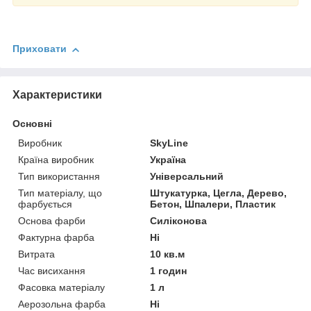
Приховати
Характеристики
Основні
Виробник
SkyLine
Країна виробник
Україна
Тип використання
Універсальний
Тип матеріалу, що
Штукатурка, Цегла, Дерево,
фарбується
Бетон, Шпалери, Пластик
Основа фарби
Силіконова
Фактурна фарба
Ні
Витрата
10 кв.м
Час висихання
1 годин
Фасовка матеріалу
1 л
Аерозольна фарба
Ні