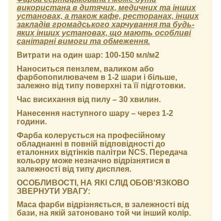
використана в дитячих, медичних та інших
установах, а також кафе, ресторанах, інших
закладів громадського харчування та будь-
яких інших установах, що мають особливі
санітарні вимоги та обмеження.
Витрати на один шар:
100-150 мл/м2
Наноситься пензлем, валиком або
фарбопопилювачем в 1-2 шари і більше,
залежно від типу поверхні та її підготовки.
Час висихання від пилу
– 30 хвилин.
Нанесення наступного шару
– через 1-2
години.
Фарба колерується на професійному
обладнанні в повній відповідності до
еталонних відтінків палітри NCS. Передача
кольору може незначно відрізнятися в
залежності від типу дисплея.
ОСОБЛИВОСТІ, НА ЯКІ СЛІД ОБОВ'ЯЗКОВО
ЗВЕРНУТИ УВАГУ:
Маса фарби відрізняється, в залежності від
бази, на якій затоновано той чи інший колір.