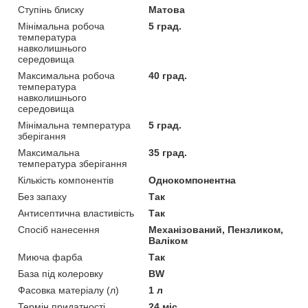
Ступінь блиску
Матова
Мінімальна робоча
5 град.
температура
навколишнього
середовища
Максимальна робоча
40 град.
температура
навколишнього
середовища
Мінімальна температура
5 град.
зберігання
Максимальна
35 град.
температура зберігання
Кількість компонентів
Однокомпонентна
Без запаху
Так
Антисептична властивість
Так
Спосіб нанесення
Механізований, Пензликом,
Валіком
Миюча фарба
Так
База під колеровку
BW
Фасовка матеріалу (л)
1 л
Термін придатності
24 міс