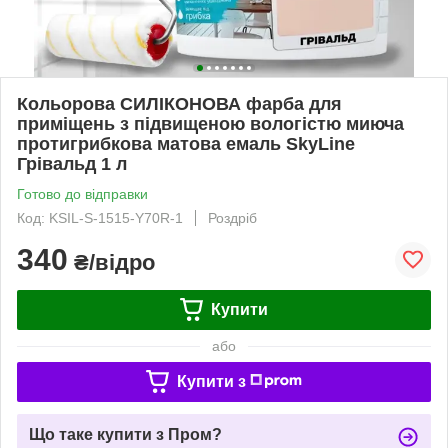
Кольорова СИЛІКОНОВА фарба для
приміщень з підвищеною вологістю миюча
протигрибкова матова емаль SkyLine
Грівальд 1 л
Готово до відправки
Код: KSIL-S-1515-Y70R-1
Роздріб
340
₴/відро
Купити
або
Купити з
Що таке купити з Пром?