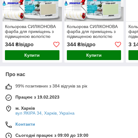
Кольорова СИЛІКОНОВА
Кольорова СИЛІКОНОВА
Кол
фарба для приміщень з
фарба для приміщень з
фарб
підвищеною вологістю
підвищеною вологістю
підв
миюча протигрибкова
миюча протигрибкова
миюч
344
344
3 1
₴/відро
₴/відро
матова емаль SkyLine
матова емаль SkyLine
мато
Кремін 1 л
Лессі 1 л
Грів
Купити
Купити
Про нас
99% позитивних з 384 відгуків за рік
Працює з 19.02.2023
м. Харків
вул ЯКІРА 34, Харків, Україна
Контакти
Сьогодні працює з 09:00 до 19:00