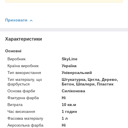
Приховати
Характеристики
Основні
Виробник
SkyLine
Країна виробник
Україна
Тип використання
Універсальний
Тип матеріалу, що
Штукатурка, Цегла, Дерево,
фарбується
Бетон, Шпалери, Пластик
Основа фарби
Силіконова
Фактурна фарба
Ні
Витрата
10 кв.м
Час висихання
1 годин
Фасовка матеріалу
1 л
Аерозольна фарба
Ні