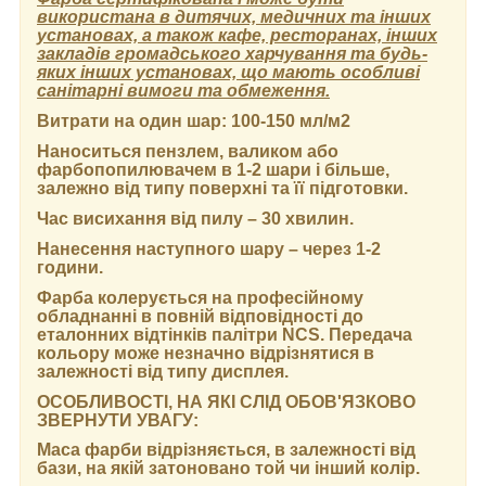
використана в дитячих, медичних та інших
установах, а також кафе, ресторанах, інших
закладів громадського харчування та будь-
яких інших установах, що мають особливі
санітарні вимоги та обмеження.
Витрати на один шар:
100-150 мл/м2
Наноситься пензлем, валиком або
фарбопопилювачем в 1-2 шари і більше,
залежно від типу поверхні та її підготовки.
Час висихання від пилу
– 30 хвилин.
Нанесення наступного шару
– через 1-2
години.
Фарба колерується на професійному
обладнанні в повній відповідності до
еталонних відтінків палітри NCS. Передача
кольору може незначно відрізнятися в
залежності від типу дисплея.
ОСОБЛИВОСТІ, НА ЯКІ СЛІД ОБОВ'ЯЗКОВО
ЗВЕРНУТИ УВАГУ:
Маса фарби відрізняється, в залежності від
бази, на якій затоновано той чи інший колір.