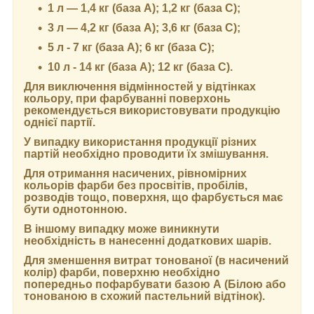
1 л — 1,4 кг (база А); 1,2 кг (база С);
3 л — 4,2 кг (база А); 3,6 кг (база C);
5 л - 7 кг (база А); 6 кг (база С);
10 л - 14 кг (база А); 12 кг (база С).
Для виключення відмінностей у відтінках
кольору, при фарбуванні поверхонь
рекомендується використовувати продукцію
однієї партії.
У випадку використання продукції різних
партій необхідно проводити їх змішування.
Для отримання насичених, рівномірних
кольорів фарби без просвітів, пробілів,
розводів тощо, поверхня, що фарбується має
бути однотонною.
В іншому випадку може виникнути
необхідність в нанесенні додаткових шарів.
Для зменшення витрат тонованої (в насичений
колір) фарби, поверхню необхідно
попередньо пофарбувати базою А (Білою або
тонованою в схожий пастельний відтінок).