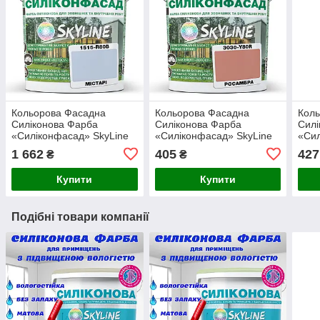
Кольорова Фасадна
Кольорова Фасадна
Кол
Силіконова Фарба
Силіконова Фарба
Силі
«Силіконфасад» SkyLine
«Силіконфасад» SkyLine
«Сил
1515-R80B Містарі 5л
3030-Y80R Росамбра 1л
1030
1 662
405
427
₴
₴
Купити
Купити
Подібні товари компанії