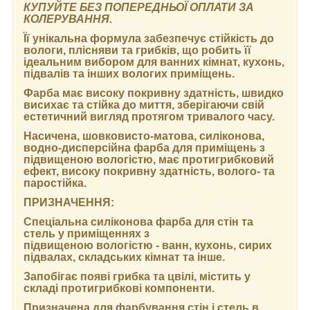
КУПУЙТЕ БЕЗ ПОПЕРЕДНЬОЇ ОПЛАТИ ЗА
КОЛЕРУВАННЯ.
Її унікальна формула забезпечує стійкість до
вологи, плісняви та грибків, що робить її
ідеальним вибором для ванних кімнат, кухонь,
підвалів та інших вологих приміщень.
Фарба має високу покривну здатність, швидко
висихає та стійка до миття, зберігаючи свій
естетичний вигляд протягом тривалого часу.
Насичена, шовковисто-матова, силіконова,
водно-дисперсійна фарба для приміщень з
підвищеною вологістю, має протигрибковий
ефект, високу покривну здатність, волого- та
паростійка.
ПРИЗНАЧЕННЯ:
Спеціальна силіконова фарба для стін та
стель у приміщеннях з
підвищеною вологістю - ванн, кухонь, сирих
підвалах, складських кімнат та інше.
Запобігає появі грибка та цвілі, містить у
складі протигрибкові компоненти.
Призначена для фарбування стін і стель в