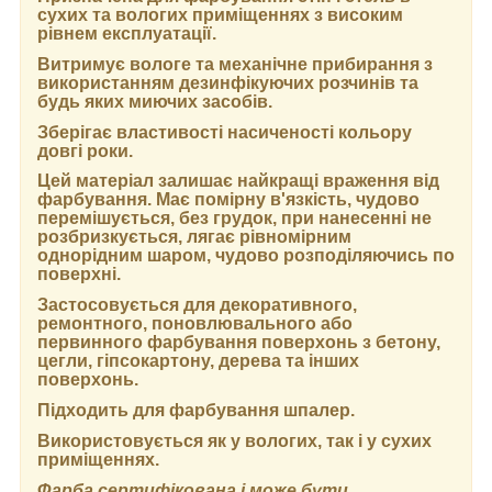
сухих та вологих приміщеннях з високим
рівнем експлуатації.
Витримує вологе та механічне прибирання з
використанням дезинфікуючих розчинів та
будь яких миючих засобів.
Зберігає властивості насиченості кольору
довгі роки.
Цей матеріал залишає найкращі враження від
фарбування. Має помірну в'язкість, чудово
перемішується, без грудок, при нанесенні не
розбризкується, лягає рівномірним
однорідним шаром, чудово розподіляючись по
поверхні.
Застосовується для декоративного,
ремонтного, поновлювального або
первинного фарбування поверхонь з бетону,
цегли, гіпсокартону, дерева та інших
поверхонь.
Підходить для фарбування шпалер.
Використовується як у вологих, так і у сухих
приміщеннях.
Фарба сертифікована і може бути