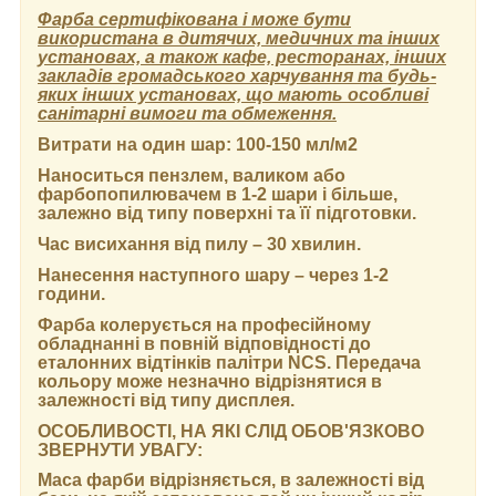
Фарба сертифікована і може бути
використана в дитячих, медичних та інших
установах, а також кафе, ресторанах, інших
закладів громадського харчування та будь-
яких інших установах, що мають особливі
санітарні вимоги та обмеження.
Витрати на один шар:
100-150 мл/м2
Наноситься пензлем, валиком або
фарбопопилювачем в 1-2 шари і більше,
залежно від типу поверхні та її підготовки.
Час висихання від пилу
– 30 хвилин.
Нанесення наступного шару
– через 1-2
години.
Фарба колерується на професійному
обладнанні в повній відповідності до
еталонних відтінків палітри NCS. Передача
кольору може незначно відрізнятися в
залежності від типу дисплея.
ОСОБЛИВОСТІ, НА ЯКІ СЛІД ОБОВ'ЯЗКОВО
ЗВЕРНУТИ УВАГУ:
Маса фарби відрізняється, в залежності від