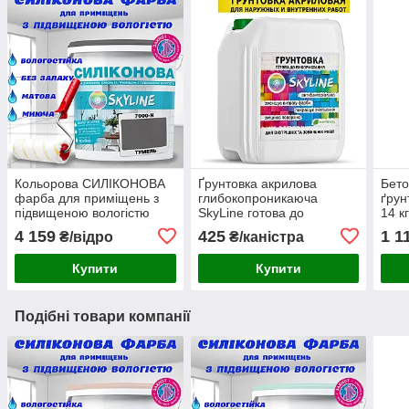
Кольорова СИЛІКОНОВА
Ґрунтовка акрилова
Бето
фарба для приміщень з
глибокопроникаюча
ґрун
підвищеною вологістю
SkyLine готова до
14 к
миюча протигрибкова
застосування 10л
нап
4 159
425
1 1
₴/відро
₴/каністра
матова емаль SkyLine
Тумель 10 л
Купити
Купити
Подібні товари компанії