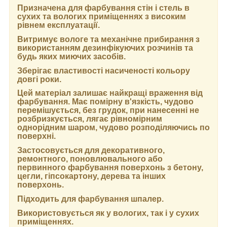
Призначена для фарбування стін і стель в
сухих та вологих приміщеннях з високим
рівнем експлуатації.
Витримує вологе та механічне прибирання з
використанням дезинфікуючих розчинів та
будь яких миючих засобів.
Зберігає властивості насиченості кольору
довгі роки.
Цей матеріал залишає найкращі враження від
фарбування. Має помірну в'язкість, чудово
перемішується, без грудок, при нанесенні не
розбризкується, лягає рівномірним
однорідним шаром, чудово розподіляючись по
поверхні.
Застосовується для декоративного,
ремонтного, поновлювального або
первинного фарбування поверхонь з бетону,
цегли, гіпсокартону, дерева та інших
поверхонь.
Підходить для фарбування шпалер.
Використовується як у вологих, так і у сухих
приміщеннях.