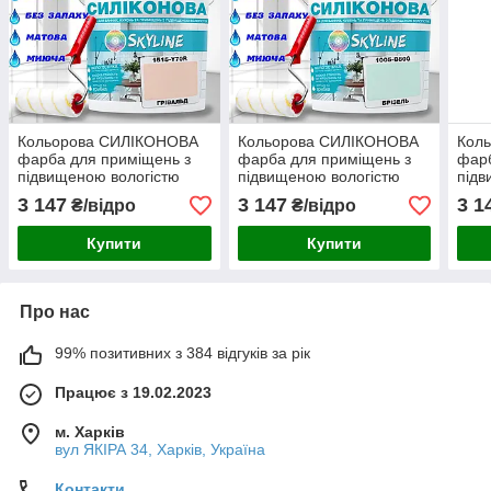
Кольорова СИЛІКОНОВА
Кольорова СИЛІКОНОВА
Кол
фарба для приміщень з
фарба для приміщень з
фарб
підвищеною вологістю
підвищеною вологістю
підв
миюча протигрибкова
миюча протигрибкова
миюч
3 147
3 147
3 1
₴/відро
₴/відро
матова емаль SkyLine
матова емаль SkyLine
мато
Грівальд 10 л
Брізель 10 л
Димч
Купити
Купити
Про нас
99% позитивних з 384 відгуків за рік
Працює з 19.02.2023
м. Харків
вул ЯКІРА 34, Харків, Україна
Контакти