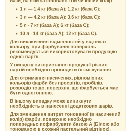
бази, на якій затоновано той чи інший колір.
1 л — 1,4 кг (база А); 1,2 кг (база С);
3 л — 4,2 кг (база А); 3,6 кг (база C);
5 л - 7 кг (база А); 6 кг (база С);
10 л - 14 кг (база А); 12 кг (база С).
Для виключення відмінностей у відтінках
кольору, при фарбуванні поверхонь
рекомендується використовувати продукцію
однієї партії.
У випадку використання продукції різних
партій необхідно проводити їх змішування.
Для отримання насичених, рівномірних
кольорів фарби без просвітів, пробілів,
розводів тощо, поверхня, що фарбується має
бути однотонною.
В іншому випадку може виникнути
необхідність в нанесенні додаткових шарів.
Для зменшення витрат тонованої (в насичений
колір) фарби, поверхню необхідно
попередньо пофарбувати базою А (Білою або
тонованою в схожий пастельний відтінок).