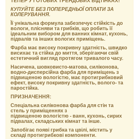
ТЕПЕР У ГОТОВИХ ТРЕНДОВИХ ВІДТІНКАХ
!
КУПУЙТЕ БЕЗ ПОПЕРЕДНЬОЇ ОПЛАТИ ЗА
КОЛЕРУВАННЯ.
Її унікальна формула забезпечує стійкість до
вологи, плісняви та грибків, що робить її
ідеальним вибором для ванних кімнат, кухонь,
підвалів та інших вологих приміщень.
Фарба має високу покривну здатність, швидко
висихає та стійка до миття, зберігаючи свій
естетичний вигляд протягом тривалого часу.
Насичена, шовковисто-матова, силіконова,
водно-дисперсійна фарба для приміщень з
підвищеною вологістю, має протигрибковий
ефект, високу покривну здатність, волого- та
паростійка.
ПРИЗНАЧЕННЯ:
Спеціальна силіконова фарба для стін та
стель у приміщеннях з
підвищеною вологістю - ванн, кухонь, сирих
підвалах, складських кімнат та інше.
Запобігає появі грибка та цвілі, містить у
складі протигрибкові компоненти.