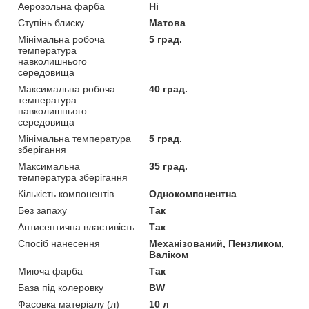
Аерозольна фарба
Ні
Ступінь блиску
Матова
Мінімальна робоча
5 град.
температура
навколишнього
середовища
Максимальна робоча
40 град.
температура
навколишнього
середовища
Мінімальна температура
5 град.
зберігання
Максимальна
35 град.
температура зберігання
Кількість компонентів
Однокомпонентна
Без запаху
Так
Антисептична властивість
Так
Спосіб нанесення
Механізований, Пензликом,
Валіком
Миюча фарба
Так
База під колеровку
BW
Фасовка матеріалу (л)
10 л