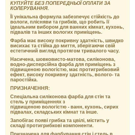
КУПУЙТЕ БЕЗ ПОПЕРЕДНЬОЇ ОПЛАТИ ЗА
КОЛЕРУВАННЯ.
Її унікальна формула забезпечує стійкість до
вологи, плісняви та грибків, що робить її
ідеальним вибором для ванних кімнат, кухонь,
підвалів та інших вологих приміщень.
Фарба має високу покривну здатність, швидко
висихає та стійка до миття, зберігаючи свій
естетичний вигляд протягом тривалого часу.
Насичена, шовковисто-матова, силіконова,
водно-дисперсійна фарба для приміщень з
підвищеною вологістю, має протигрибковий
ефект, високу покривну здатність, волого- та
паростійка.
ПРИЗНАЧЕННЯ:
Спеціальна силіконова фарба для стін та
стель у приміщеннях з
підвищеною вологістю - ванн, кухонь, сирих
підвалах, складських кімнат та інше.
Запобігає появі грибка та цвілі, містить у
складі протигрибкові компоненти.
Призначена для фарбування стін і стель в