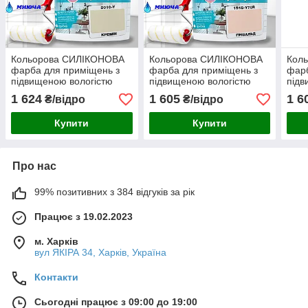
Кольорова СИЛІКОНОВА
Кольорова СИЛІКОНОВА
Кол
фарба для приміщень з
фарба для приміщень з
фарб
підвищеною вологістю
підвищеною вологістю
підв
миюча протигрибкова
миюча протигрибкова
миюч
1 624
1 605
1 6
₴/відро
₴/відро
матова емаль SkyLine
матова емаль SkyLine
мато
Кремін 5 л
Грівальд 5 л
Бріз
Купити
Купити
Про нас
99% позитивних з 384 відгуків за рік
Працює з 19.02.2023
м. Харків
вул ЯКІРА 34, Харків, Україна
Контакти
Сьогодні працює з 09:00 до 19:00