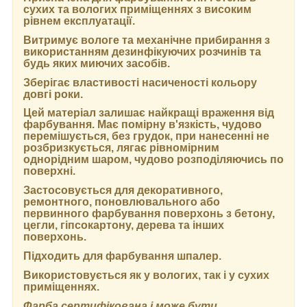
сухих та вологих приміщеннях з високим
рівнем експлуатації.
Витримує вологе та механічне прибирання з
використанням дезинфікуючих розчинів та
будь яких миючих засобів.
Зберігає властивості насиченості кольору
довгі роки.
Цей матеріал залишає найкращі враження від
фарбування. Має помірну в'язкість, чудово
перемішується, без грудок, при нанесенні не
розбризкується, лягає рівномірним
однорідним шаром, чудово розподіляючись по
поверхні.
Застосовується для декоративного,
ремонтного, поновлювального або
первинного фарбування поверхонь з бетону,
цегли, гіпсокартону, дерева та інших
поверхонь.
Підходить для фарбування шпалер.
Використовується як у вологих, так і у сухих
приміщеннях.
Фарба сертифікована і може бути