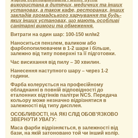
використана в дитячих, медичних та інших
установах, а також кафе, ресторанах, інших
закладів громадського харчування та будь-
яких інших установах, що мають особливі
санітарні вимоги та обмеження.
Витрати на один шар:
100-150 мл/м2
Наноситься пензлем, валиком або
фарбопопилювачем в 1-2 шари і більше,
залежно від типу поверхні та її підготовки.
Час висихання від пилу
– 30 хвилин.
Нанесення наступного шару
– через 1-2
години.
Фарба колерується на професійному
обладнанні в повній відповідності до
еталонних відтінків палітри NCS. Передача
кольору може незначно відрізнятися в
залежності від типу дисплея.
ОСОБЛИВОСТІ, НА ЯКІ СЛІД ОБОВ'ЯЗКОВО
ЗВЕРНУТИ УВАГУ:
Маса фарби відрізняється, в залежності від
бази, на якій затоновано той чи інший колір.