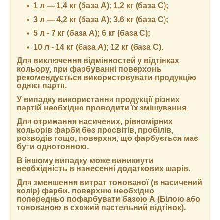
1 л — 1,4 кг (база А); 1,2 кг (база С);
3 л — 4,2 кг (база А); 3,6 кг (база C);
5 л - 7 кг (база А); 6 кг (база С);
10 л - 14 кг (база А); 12 кг (база С).
Для виключення відмінностей у відтінках
кольору, при фарбуванні поверхонь
рекомендується використовувати продукцію
однієї партії.
У випадку використання продукції різних
партій необхідно проводити їх змішування.
Для отримання насичених, рівномірних
кольорів фарби без просвітів, пробілів,
розводів тощо, поверхня, що фарбується має
бути однотонною.
В іншому випадку може виникнути
необхідність в нанесенні додаткових шарів.
Для зменшення витрат тонованої (в насичений
колір) фарби, поверхню необхідно
попередньо пофарбувати базою А (Білою або
тонованою в схожий пастельний відтінок).