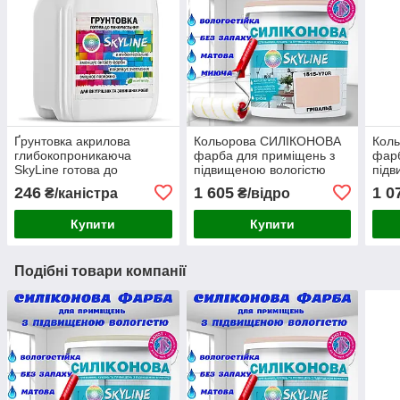
Ґрунтовка акрилова
Кольорова СИЛІКОНОВА
Кол
глибокопроникаюча
фарба для приміщень з
фарб
SkyLine готова до
підвищеною вологістю
підв
застосування 5л
миюча протигрибкова
миюч
246
1 605
1 0
₴/каністра
₴/відро
матова емаль SkyLine
мато
Грівальд 5 л
Дела
Купити
Купити
Подібні товари компанії