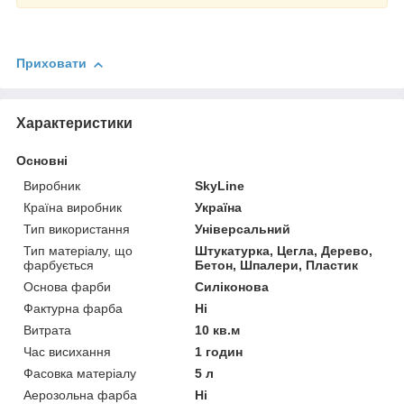
Приховати
Характеристики
Основні
Виробник
SkyLine
Країна виробник
Україна
Тип використання
Універсальний
Тип матеріалу, що
Штукатурка, Цегла, Дерево,
фарбується
Бетон, Шпалери, Пластик
Основа фарби
Силіконова
Фактурна фарба
Ні
Витрата
10 кв.м
Час висихання
1 годин
Фасовка матеріалу
5 л
Аерозольна фарба
Ні