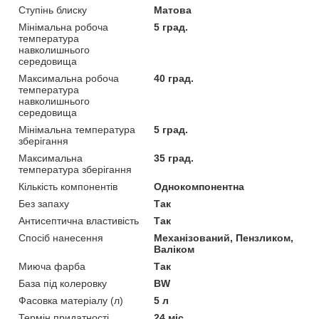
Ступінь блиску
Матова
Мінімальна робоча
5 град.
температура
навколишнього
середовища
Максимальна робоча
40 град.
температура
навколишнього
середовища
Мінімальна температура
5 град.
зберігання
Максимальна
35 град.
температура зберігання
Кількість компонентів
Однокомпонентна
Без запаху
Так
Антисептична властивість
Так
Спосіб нанесення
Механізований, Пензликом,
Валіком
Миюча фарба
Так
База під колеровку
BW
Фасовка матеріалу (л)
5 л
Термін придатності
24 міс