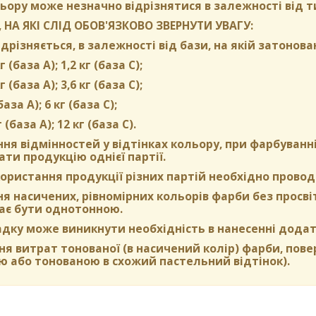
ьору може незначно відрізнятися в залежності від т
 НА ЯКІ СЛІД ОБОВ'ЯЗКОВО ЗВЕРНУТИ УВАГУ:
дрізняється, в залежності від бази, на якій затонова
г (база А); 1,2 кг (база С);
г (база А); 3,6 кг (база C);
(база А); 6 кг (база С);
г (база А); 12 кг (база С).
ня відмінностей у відтінках кольору, при фарбуван
ти продукцію однієї партії.
ористання продукції різних партій необхідно провод
 насичених, рівномірних кольорів фарби без просвіті
ає бути однотонною.
адку може виникнути необхідність в нанесенні додат
я витрат тонованої (в насичений колір) фарби, пов
ю або тонованою в схожий пастельний відтінок).