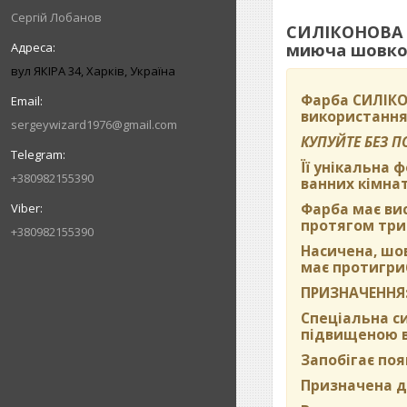
Сергій Лобанов
СИЛІКОНОВА в
миюча шовков
вул ЯКІРА 34, Харків, Україна
Фарба
СИЛІКО
використання
sergeywizard1976@gmail.com
КУПУЙТЕ БЕЗ 
Її унікальна 
+380982155390
ванних кімнат
Фарба має вис
протягом три
+380982155390
Насичена, шо
має протигриб
ПРИЗНАЧЕННЯ
Спеціальна си
підвищеною во
Запобігає поя
Призначена дл