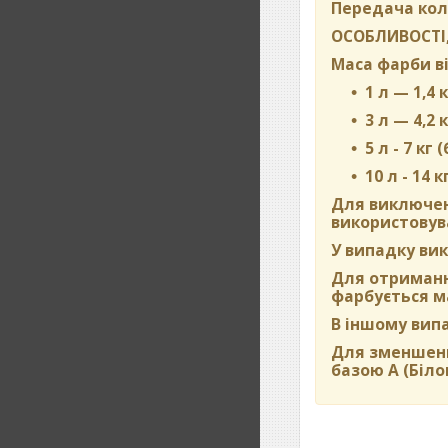
Передача кол
ОСОБЛИВОСТІ,
Маса фарби ві
1 л — 1,4 к
3 л — 4,2 к
5 л - 7 кг 
10 л - 14 к
Для виключен
використовува
У випадку вик
Для отримання
фарбується м
В іншому вип
Для зменшенн
базою А (Біло