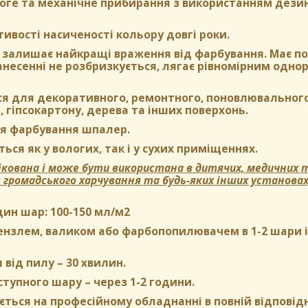
оге та механічне прибирання з використанням дези
тивості насиченості кольору довгі роки.
залишає найкращі враження від фарбування. Має пом
нанесенні не розбризкується, лягає рівномірним одн
ся для декоративного, ремонтного, поновлювального
, гіпсокартону, дерева та інших поверхонь.
я фарбування шпалер.
ься як у вологих, так і у сухих приміщеннях.
кована і може бути використана в дитячих, медичних т
в громадського харчування та будь-яких інших установа
дин шар:
100-150 мл/м2
нзлем, валиком або фарбопопилювачем в 1-2 шари і б
 від пилу
– 30 хвилин.
ступного шару
– через 1-2 години.
ться на професійному обладнанні в повній відповідн