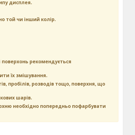
ипу дисплея.
но той чи інший колір.
ні поверхонь рекомендується
ити їх змішування.
в, пробілів, розводів тощо, поверхня, що
кових шарів.
ерхню необхідно попередньо пофарбувати