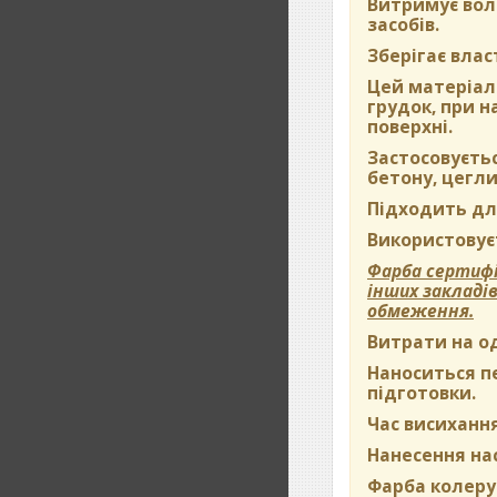
Витримує вол
засобів.
Зберігає влас
Цей матеріал 
грудок, при 
поверхні.
Застосовуєть
бетону, цегли
Підходить дл
Використовуєт
Фарба сертифі
інших закладі
обмеження.
Витрати на о
Наноситься пе
підготовки.
Час висихання
Нанесення на
Фарба колерує