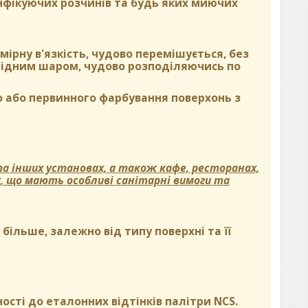
нфікуючих розчинів та будь яких миючих
ірну в'язкість, чудово перемішується, без
орідним шаром, чудово розподіляючись по
 або первинного фарбування поверхонь з
а інших установах, а також кафе, ресторанах,
х, що мають особливі санітарні вимоги та
ільше, залежно від типу поверхні та її
ості до еталонних відтінків палітри NCS.