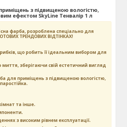
 приміщень з підвищеною вологістю,
им ефектом SkyLine Тенвалір 1 л
сна фарба, розроблена спеціально для
 ГОТОВИХ ТРЕНДОВИХ ВІДТІНКАХ
!
 грибків, що робить її ідеальним вибором для
о миття, зберігаючи свій естетичний вигляд
рба для приміщень з підвищеною вологістю,
паростійка.
кімнат та інше.
омпоненти.
щеннях з високим рівнем експлуатації.