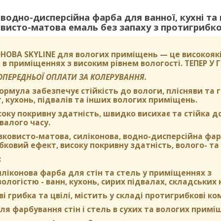
одно-дисперсійна фарба для ванної, кухні та
исто-матова емаль без запаху з протигрибков
НОВА SKYLINE
для вологих приміщень — це високоякі
 в приміщеннях з високим рівнем вологості.
ТЕПЕР У
ПОПЕРЕДНЬОЇ ОПЛАТИ ЗА КОЛЕРУВАННЯ.
формула забезпечує стійкість до вологи, плісняви та
, кухонь, підвалів та інших вологих приміщень.
оку покривну здатність, швидко висихає та стійка д
валого часу.
вковисто-матова, силіконова, водно-дисперсійна фа
ковий ефект, високу покривну здатність, волого- та 
:
ліконова фарба для стін та стель у приміщеннях з
логістю - ванн, кухонь, сирих підвалах, складських 
ві грибка та цвілі, містить у складі протигрибкові к
я фарбування стін і стель в сухих та вологих примі