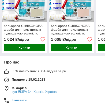
Кольорова СИЛІКОНОВА
Кольорова СИЛІКОНОВА
Кол
фарба для приміщень з
фарба для приміщень з
фарб
підвищеною вологістю
підвищеною вологістю
підв
миюча протигрибкова
миюча протигрибкова
миюч
1 624
1 605
1 6
₴/відро
₴/відро
матова емаль SkyLine
матова емаль SkyLine
мато
Кремін 5 л
Грівальд 5 л
Бріз
Купити
Купити
Про нас
99% позитивних з 384 відгуків за рік
Працює з 19.02.2023
м. Харків
вул ЯКІРА 34, Харків, Україна
Контакти