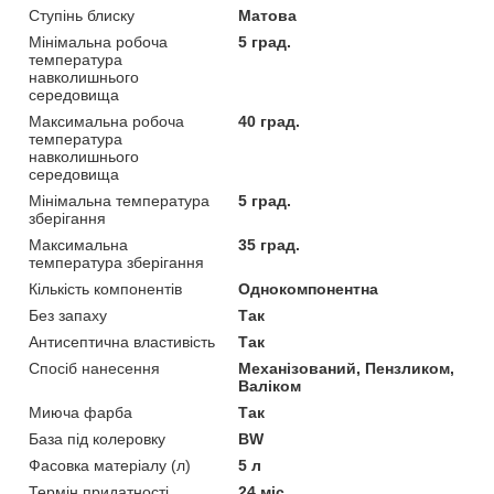
Ступінь блиску
Матова
Мінімальна робоча
5 град.
температура
навколишнього
середовища
Максимальна робоча
40 град.
температура
навколишнього
середовища
Мінімальна температура
5 град.
зберігання
Максимальна
35 град.
температура зберігання
Кількість компонентів
Однокомпонентна
Без запаху
Так
Антисептична властивість
Так
Спосіб нанесення
Механізований, Пензликом,
Валіком
Миюча фарба
Так
База під колеровку
BW
Фасовка матеріалу (л)
5 л
Термін придатності
24 міс