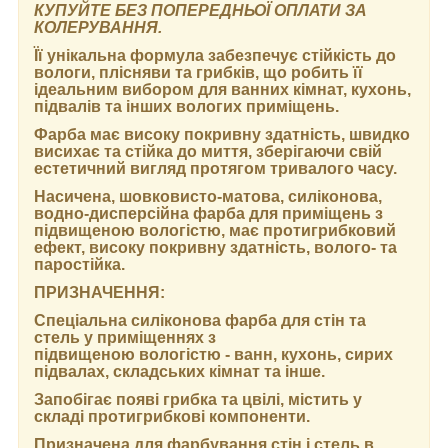
КУПУЙТЕ БЕЗ ПОПЕРЕДНЬОЇ ОПЛАТИ ЗА
КОЛЕРУВАННЯ.
Її унікальна формула забезпечує стійкість до
вологи, плісняви та грибків, що робить її
ідеальним вибором для ванних кімнат, кухонь,
підвалів та інших вологих приміщень.
Фарба має високу покривну здатність, швидко
висихає та стійка до миття, зберігаючи свій
естетичний вигляд протягом тривалого часу.
Насичена, шовковисто-матова, силіконова,
водно-дисперсійна фарба для приміщень з
підвищеною вологістю, має протигрибковий
ефект, високу покривну здатність, волого- та
паростійка.
ПРИЗНАЧЕННЯ:
Спеціальна силіконова фарба для стін та
стель у приміщеннях з
підвищеною вологістю - ванн, кухонь, сирих
підвалах, складських кімнат та інше.
Запобігає появі грибка та цвілі, містить у
складі протигрибкові компоненти.
Призначена для фарбування стін і стель в