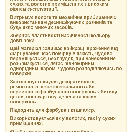
сухих та вологих приміщеннях з високим
рівнем експлуатації.
Витримує вологе та механічне прибирання з
використанням дезинфікуючих розчинів та
будь яких миючих засобів.
Зберігає властивості насиченості кольору
довгі роки.
Цей матеріал залишає найкращі враження від
фарбування. Має помірну в'язкість, чудово
перемішується, без грудок, при нанесенні не
розбризкується, лягає рівномірним
однорідним шаром, чудово розподіляючись по
поверхні.
Застосовується для декоративного,
ремонтного, поновлювального або
первинного фарбування поверхонь з бетону,
цегли, гіпсокартону, дерева та інших
поверхонь.
Підходить для фарбування шпалер.
Використовується як у вологих, так і у сухих
приміщеннях.
Фарба сертифікована і може бути