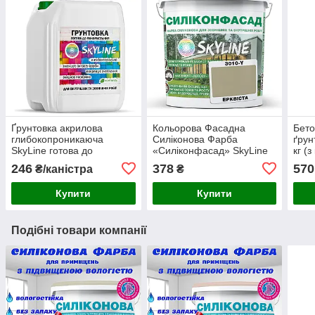
Ґрунтовка акрилова
Кольорова Фасадна
Бето
глибокопроникаюча
Силіконова Фарба
ґрун
SkyLine готова до
«Силіконфасад» SkyLine
кг (
застосування 5л
3010-Y Ерквіста 1л
нап
246
378
570
₴/каністра
₴
Купити
Купити
Подібні товари компанії