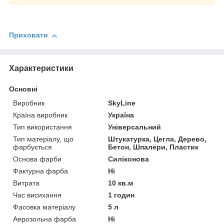
Приховати
Характеристики
Основні
Виробник
SkyLine
Країна виробник
Україна
Тип використання
Універсальний
Тип матеріалу, що
Штукатурка, Цегла, Дерево,
фарбується
Бетон, Шпалери, Пластик
Основа фарби
Силіконова
Фактурна фарба
Ні
Витрата
10 кв.м
Час висихання
1 годин
Фасовка матеріалу
5 л
Аерозольна фарба
Ні