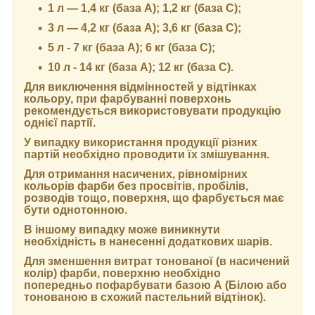
1 л — 1,4 кг (база А); 1,2 кг (база С);
3 л — 4,2 кг (база А); 3,6 кг (база C);
5 л - 7 кг (база А); 6 кг (база С);
10 л - 14 кг (база А); 12 кг (база С).
Для виключення відмінностей у відтінках
кольору, при фарбуванні поверхонь
рекомендується використовувати продукцію
однієї партії.
У випадку використання продукції різних
партій необхідно проводити їх змішування.
Для отримання насичених, рівномірних
кольорів фарби без просвітів, пробілів,
розводів тощо, поверхня, що фарбується має
бути однотонною.
В іншому випадку може виникнути
необхідність в нанесенні додаткових шарів.
Для зменшення витрат тонованої (в насичений
колір) фарби, поверхню необхідно
попередньо пофарбувати базою А (Білою або
тонованою в схожий пастельний відтінок).