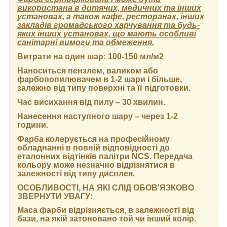
використана в дитячих, медичних та інших
установах, а також кафе, ресторанах, інших
закладів громадського харчування та будь-
яких інших установах, що мають особливі
санітарні вимоги та обмеження.
Витрати на один шар:
100-150 мл/м2
Наноситься пензлем, валиком або
фарбопопилювачем в 1-2 шари і більше,
залежно від типу поверхні та її підготовки.
Час висихання від пилу
– 30 хвилин.
Нанесення наступного шару
– через 1-2
години.
Фарба колерується на професійному
обладнанні в повній відповідності до
еталонних відтінків палітри NCS. Передача
кольору може незначно відрізнятися в
залежності від типу дисплея.
ОСОБЛИВОСТІ, НА ЯКІ СЛІД ОБОВ'ЯЗКОВО
ЗВЕРНУТИ УВАГУ:
Маса фарби відрізняється, в залежності від
бази, на якій затоновано той чи інший колір.