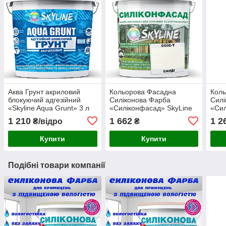
Аква Грунт акриловий
Кольорова Фасадна
Кол
блокуючий адгезійний
Силіконова Фарба
Силі
«Skyline Aqua Grunt» 3 л
«Силіконфасад» SkyLine
«Сил
(для пофарбованих
0502-Y Санді 5л
1030
1 210
1 662
1 2
₴/відро
₴
поверхонь)
Купити
Купити
Подібні товари компанії