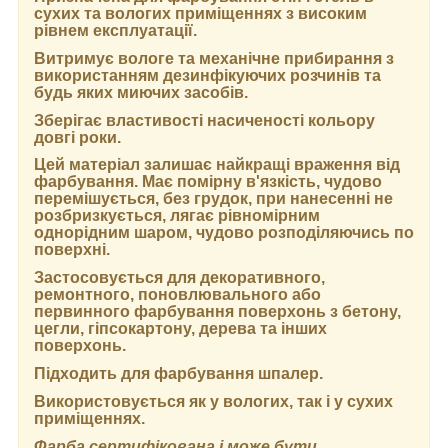
сухих та вологих приміщеннях з високим
рівнем експлуатації.
Витримує вологе та механічне прибирання з
використанням дезинфікуючих розчинів та
будь яких миючих засобів.
Зберігає властивості насиченості кольору
довгі роки.
Цей матеріал залишає найкращі враження від
фарбування. Має помірну в'язкість, чудово
перемішується, без грудок, при нанесенні не
розбризкується, лягає рівномірним
однорідним шаром, чудово розподіляючись по
поверхні.
Застосовується для декоративного,
ремонтного, поновлювального або
первинного фарбування поверхонь з бетону,
цегли, гіпсокартону, дерева та інших
поверхонь.
Підходить для фарбування шпалер.
Використовується як у вологих, так і у сухих
приміщеннях.
Фарба сертифікована і може бути