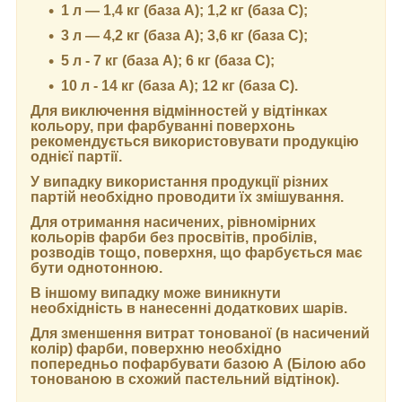
1 л — 1,4 кг (база А); 1,2 кг (база С);
3 л — 4,2 кг (база А); 3,6 кг (база C);
5 л - 7 кг (база А); 6 кг (база С);
10 л - 14 кг (база А); 12 кг (база С).
Для виключення відмінностей у відтінках
кольору, при фарбуванні поверхонь
рекомендується використовувати продукцію
однієї партії.
У випадку використання продукції різних
партій необхідно проводити їх змішування.
Для отримання насичених, рівномірних
кольорів фарби без просвітів, пробілів,
розводів тощо, поверхня, що фарбується має
бути однотонною.
В іншому випадку може виникнути
необхідність в нанесенні додаткових шарів.
Для зменшення витрат тонованої (в насичений
колір) фарби, поверхню необхідно
попередньо пофарбувати базою А (Білою або
тонованою в схожий пастельний відтінок).