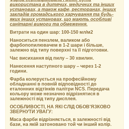
використана в дитячих, медичних та інших
установах, а також кафе, ресторанах, інших
закладів громадського харчування та будь-
яких інших установах, що мають особливі
санітарні вимоги та обмеження.
Витрати на один шар:
100-150 мл/м2
Наноситься пензлем, валиком або
фарбопопилювачем в 1-2 шари і більше,
залежно від типу поверхні та її підготовки.
Час висихання від пилу
– 30 хвилин.
Нанесення наступного шару
– через 1-2
години.
Фарба колерується на професійному
обладнанні в повній відповідності до
еталонних відтінків палітри NCS. Передача
кольору може незначно відрізнятися в
залежності від типу дисплея.
ОСОБЛИВОСТІ, НА ЯКІ СЛІД ОБОВ'ЯЗКОВО
ЗВЕРНУТИ УВАГУ:
Маса фарби відрізняється, в залежності від
бази, на якій затоновано той чи інший колір.