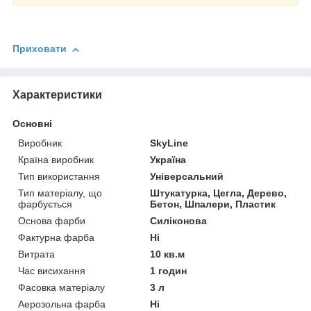
Приховати
Характеристики
Основні
Виробник
SkyLine
Країна виробник
Україна
Тип використання
Універсальний
Тип матеріалу, що
Штукатурка, Цегла, Дерево,
фарбується
Бетон, Шпалери, Пластик
Основа фарби
Силіконова
Фактурна фарба
Ні
Витрата
10 кв.м
Час висихання
1 годин
Фасовка матеріалу
3 л
Аерозольна фарба
Ні