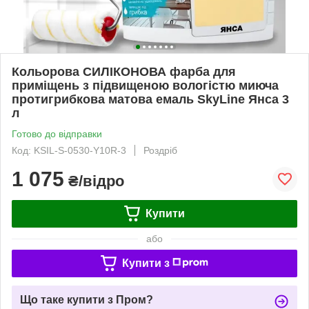
Кольорова СИЛІКОНОВА фарба для
приміщень з підвищеною вологістю миюча
протигрибкова матова емаль SkyLine Янса 3
л
Готово до відправки
Код: KSIL-S-0530-Y10R-3
Роздріб
1 075
₴/відро
Купити
або
Купити з
Що таке купити з Пром?