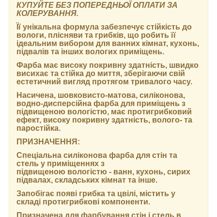
КУПУЙТЕ БЕЗ ПОПЕРЕДНЬОЇ ОПЛАТИ ЗА
КОЛЕРУВАННЯ.
Її унікальна формула забезпечує стійкість до
вологи, плісняви та грибків, що робить її
ідеальним вибором для ванних кімнат, кухонь,
підвалів та інших вологих приміщень.
Фарба має високу покривну здатність, швидко
висихає та стійка до миття, зберігаючи свій
естетичний вигляд протягом тривалого часу.
Насичена, шовковисто-матова, силіконова,
водно-дисперсійна фарба для приміщень з
підвищеною вологістю, має протигрибковий
ефект, високу покривну здатність, волого- та
паростійка.
ПРИЗНАЧЕННЯ:
Спеціальна силіконова фарба для стін та
стель у приміщеннях з
підвищеною вологістю - ванн, кухонь, сирих
підвалах, складських кімнат та інше.
Запобігає появі грибка та цвілі, містить у
складі протигрибкові компоненти.
Призначена для фарбування стін і стель в