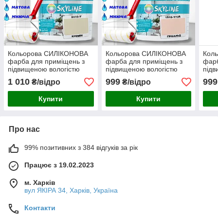
Кольорова СИЛІКОНОВА
Кольорова СИЛІКОНОВА
Кол
фарба для приміщень з
фарба для приміщень з
фарб
підвищеною вологістю
підвищеною вологістю
підв
миюча протигрибкова
миюча протигрибкова
миюч
1 010
999
999
₴/відро
₴/відро
матова емаль SkyLine
матова емаль SkyLine
мато
Кремін 3 л
Грівальд 3 л
Бріз
Купити
Купити
Про нас
99% позитивних з 384 відгуків за рік
Працює з 19.02.2023
м. Харків
вул ЯКІРА 34, Харків, Україна
Контакти