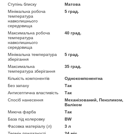
Ступінь блиску
Матова
Мінімальна робоча
5 град.
температура
навколишнього
середовища
Максимальна робоча
40 град.
температура
навколишнього
середовища
Мінімальна температура
5 град.
зберігання
Максимальна
35 град.
температура зберігання
Кількість компонентів
Однокомпонентна
Без запаху
Так
Антисептична властивість
Так
Спосіб нанесення
Механізований, Пензликом,
Валіком
Миюча фарба
Так
База під колеровку
BW
Фасовка матеріалу (л)
3 л
Термін придатності
24 міс