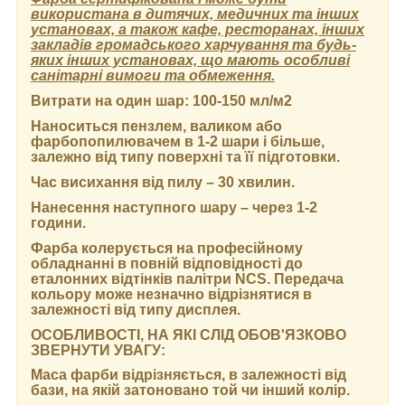
використана в дитячих, медичних та інших
установах, а також кафе, ресторанах, інших
закладів громадського харчування та будь-
яких інших установах, що мають особливі
санітарні вимоги та обмеження.
Витрати на один шар:
100-150 мл/м2
Наноситься пензлем, валиком або
фарбопопилювачем в 1-2 шари і більше,
залежно від типу поверхні та її підготовки.
Час висихання від пилу
– 30 хвилин.
Нанесення наступного шару
– через 1-2
години.
Фарба колерується на професійному
обладнанні в повній відповідності до
еталонних відтінків палітри NCS. Передача
кольору може незначно відрізнятися в
залежності від типу дисплея.
ОСОБЛИВОСТІ, НА ЯКІ СЛІД ОБОВ'ЯЗКОВО
ЗВЕРНУТИ УВАГУ:
Маса фарби відрізняється, в залежності від
бази, на якій затоновано той чи інший колір.