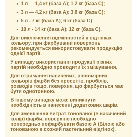
1 л — 1,4 кг (база А); 1,2 кг (база С);
3 л — 4,2 кг (база А); 3,6 кг (база C);
5 л - 7 кг (база А); 6 кг (база С);
10 л - 14 кг (база А); 12 кг (база С).
Для виключення відмінностей у відтінках
кольору, при фарбуванні поверхонь
рекомендується використовувати продукцію
однієї партії.
У випадку використання продукції різних
партій необхідно проводити їх змішування.
Для отримання насичених, рівномірних
кольорів фарби без просвітів, пробілів,
розводів тощо, поверхня, що фарбується має
бути однотонною.
В іншому випадку може виникнути
необхідність в нанесенні додаткових шарів.
Для зменшення витрат тонованої (в насичений
колір) фарби, поверхню необхідно
попередньо пофарбувати базою А (Білою або
тонованою в схожий пастельний відтінок).