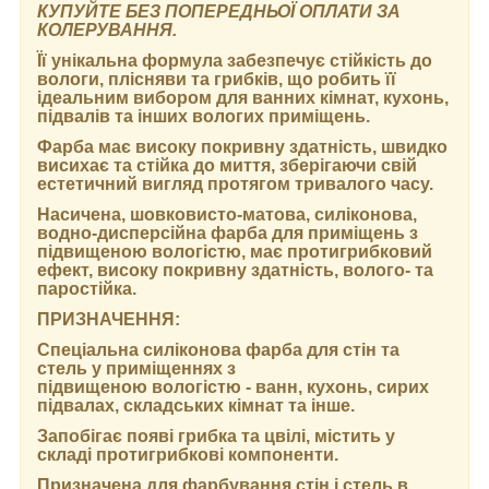
КУПУЙТЕ БЕЗ ПОПЕРЕДНЬОЇ ОПЛАТИ ЗА
КОЛЕРУВАННЯ.
Її унікальна формула забезпечує стійкість до
вологи, плісняви та грибків, що робить її
ідеальним вибором для ванних кімнат, кухонь,
підвалів та інших вологих приміщень.
Фарба має високу покривну здатність, швидко
висихає та стійка до миття, зберігаючи свій
естетичний вигляд протягом тривалого часу.
Насичена, шовковисто-матова, силіконова,
водно-дисперсійна фарба для приміщень з
підвищеною вологістю, має протигрибковий
ефект, високу покривну здатність, волого- та
паростійка.
ПРИЗНАЧЕННЯ:
Спеціальна силіконова фарба для стін та
стель у приміщеннях з
підвищеною вологістю - ванн, кухонь, сирих
підвалах, складських кімнат та інше.
Запобігає появі грибка та цвілі, містить у
складі протигрибкові компоненти.
Призначена для фарбування стін і стель в