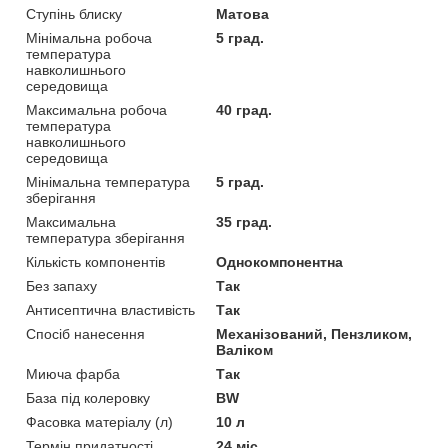
Ступінь блиску
Матова
Мінімальна робоча
5 град.
температура
навколишнього
середовища
Максимальна робоча
40 град.
температура
навколишнього
середовища
Мінімальна температура
5 град.
зберігання
Максимальна
35 град.
температура зберігання
Кількість компонентів
Однокомпонентна
Без запаху
Так
Антисептична властивість
Так
Спосіб нанесення
Механізований, Пензликом,
Валіком
Миюча фарба
Так
База під колеровку
BW
Фасовка матеріалу (л)
10 л
Термін придатності
24 міс