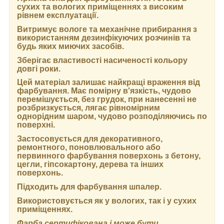
сухих та вологих приміщеннях з високим
рівнем експлуатації.
Витримує вологе та механічне прибирання з
використанням дезинфікуючих розчинів та
будь яких миючих засобів.
Зберігає властивості насиченості кольору
довгі роки.
Цей матеріал залишає найкращі враження від
фарбування. Має помірну в'язкість, чудово
перемішується, без грудок, при нанесенні не
розбризкується, лягає рівномірним
однорідним шаром, чудово розподіляючись по
поверхні.
Застосовується для декоративного,
ремонтного, поновлювального або
первинного фарбування поверхонь з бетону,
цегли, гіпсокартону, дерева та інших
поверхонь.
Підходить для фарбування шпалер.
Використовується як у вологих, так і у сухих
приміщеннях.
Фарба сертифікована і може бути