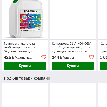
Ґрунтовка акрилова
Кольорова СИЛІКОНОВА
Кол
глибокопроникаюча
фарба для приміщень з
фарб
SkyLine готова до
підвищеною вологістю
підв
застосування 10л
миюча протигрибкова
миюч
425
344
1 6
₴/каністра
₴/відро
матова емаль SkyLine
мато
Кремін 1 л
Верш
Купити
Купити
Подібні товари компанії