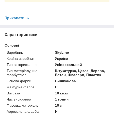
Приховати
Характеристики
Основні
Виробник
SkyLine
Країна виробник
Україна
Тип використання
Універсальний
Тип матеріалу, що
Штукатурка, Цегла, Дерево,
фарбується
Бетон, Шпалери, Пластик
Основа фарби
Силіконова
Фактурна фарба
Ні
Витрата
10 кв.м
Час висихання
1 годин
Фасовка матеріалу
10 л
Аерозольна фарба
Ні