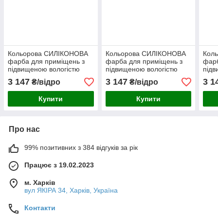
Кольорова СИЛІКОНОВА
Кольорова СИЛІКОНОВА
Кол
фарба для приміщень з
фарба для приміщень з
фарб
підвищеною вологістю
підвищеною вологістю
підв
миюча протигрибкова
миюча протигрибкова
миюч
3 147
3 147
3 1
₴/відро
₴/відро
матова емаль SkyLine
матова емаль SkyLine
мато
Грівальд 10 л
Брізель 10 л
Димч
Купити
Купити
Про нас
99% позитивних з 384 відгуків за рік
Працює з 19.02.2023
м. Харків
вул ЯКІРА 34, Харків, Україна
Контакти