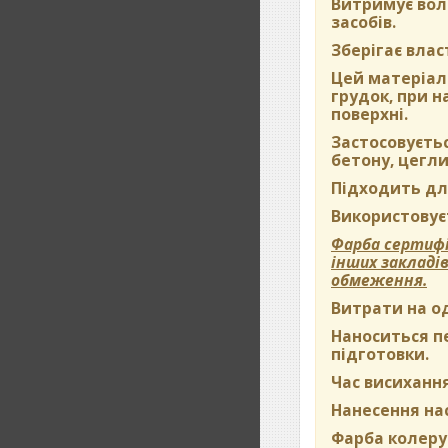
Витримує вол
засобів.
Зберігає влас
Цей матеріал 
грудок, при 
поверхні.
Застосовуєть
бетону, цегли
Підходить дл
Використовуєт
Фарба сертифі
інших закладі
обмеження.
Витрати на о
Наноситься пе
підготовки.
Час висихання
Нанесення на
Фарба колерує