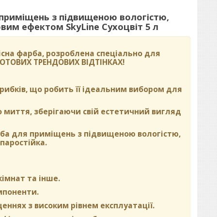
 приміщень з підвищеною вологістю,
им ефектом SkyLine Сухоцвіт 5 л
сна фарба, розроблена спеціально для
 ГОТОВИХ ТРЕНДОВИХ ВІДТІНКАХ
!
 грибків, що робить її ідеальним вибором для
о миття, зберігаючи свій естетичний вигляд
рба для приміщень з підвищеною вологістю,
паростійка.
кімнат та інше.
омпоненти.
щеннях з високим рівнем експлуатації.