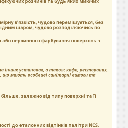
нфікуючих розчинів та будь яких миючих
ірну в'язкість, чудово перемішується, без
орідним шаром, чудово розподіляючись по
 або первинного фарбування поверхонь з
а інших установах, а також кафе, ресторанах,
х, що мають особливі санітарні вимоги та
ільше, залежно від типу поверхні та її
ості до еталонних відтінків палітри NCS.