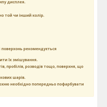
ипу дисплея.
но той чи інший колір.
ні поверхонь рекомендується
ити їх змішування.
в, пробілів, розводів тощо, поверхня, що
кових шарів.
ерхню необхідно попередньо пофарбувати