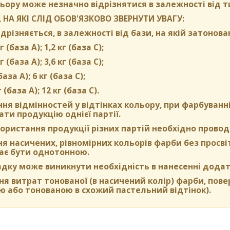
ьору може незначно відрізнятися в залежності від т
 НА ЯКІ СЛІД ОБОВ'ЯЗКОВО ЗВЕРНУТИ УВАГУ:
дрізняється, в залежності від бази, на якій затонова
г (база А); 1,2 кг (база С);
г (база А); 3,6 кг (база C);
(база А); 6 кг (база С);
г (база А); 12 кг (база С).
ня відмінностей у відтінках кольору, при фарбуван
ти продукцію однієї партії.
ористання продукції різних партій необхідно провод
 насичених, рівномірних кольорів фарби без просвіті
ає бути однотонною.
адку може виникнути необхідність в нанесенні додат
я витрат тонованої (в насичений колір) фарби, пов
ю або тонованою в схожий пастельний відтінок).