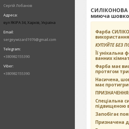
Сергій Лобанов
СИЛІКОНОВА в
миюча шовков
вул ЯКІРА 34, Харків, Україна
Фарба
СИЛІКО
використання
sergeywizard1976@gmail.com
КУПУЙТЕ БЕЗ 
Її унікальна 
+380982155390
ванних кімнат
Фарба має вис
протягом три
+380982155390
Насичена, шо
має протигриб
ПРИЗНАЧЕННЯ
Спеціальна си
підвищеною во
Запобігає поя
Призначена дл