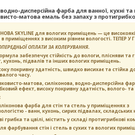
одно-дисперсійна фарба для ванної, кухні та
исто-матова емаль без запаху з протигрибков
НОВА SKYLINE
для вологих приміщень — це високоякі
 в приміщеннях з високим рівнем вологості.
ТЕПЕР У
ПОПЕРЕДНЬОЇ ОПЛАТИ ЗА КОЛЕРУВАННЯ.
формула забезпечує стійкість до вологи, плісняви та
, кухонь, підвалів та інших вологих приміщень.
оку покривну здатність, швидко висихає та стійка д
валого часу.
вковисто-матова, силіконова, водно-дисперсійна фа
ковий ефект, високу покривну здатність, волого- та 
:
ліконова фарба для стін та стель у приміщеннях з
логістю - ванн, кухонь, сирих підвалах, складських 
ві грибка та цвілі, містить у складі протигрибкові к
я фарбування стін і стель в сухих та вологих примі