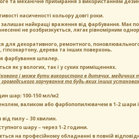
оге та механічне прибирання з використанням дези
тивості насиченості кольору довгі роки.
залишає найкращі враження від фарбування. Має пом
нанесенні не розбризкується, лягає рівномірним одн
ся для декоративного, ремонтного, поновлювального
, гіпсокартону, дерева та інших поверхонь.
я фарбування шпалер.
ься як у вологих, так і у сухих приміщеннях.
кована і може бути використана в дитячих, медичних т
в громадського харчування та будь-яких інших установа
дин шар:
100-150 мл/м2
нзлем, валиком або фарбопопилювачем в 1-2 шари і б
 від пилу
– 30 хвилин.
ступного шару
– через 1-2 години.
ться на професійному обладнанні в повній відповідн