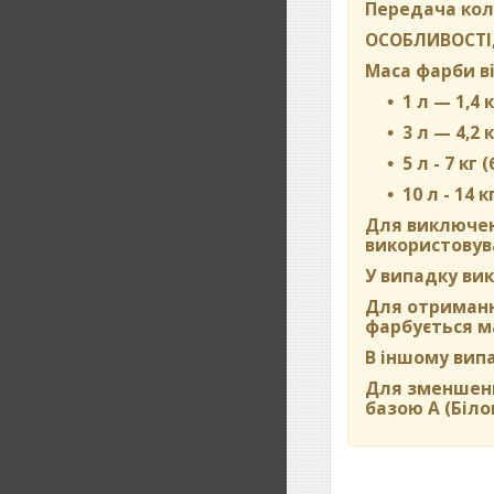
Передача кол
ОСОБЛИВОСТІ,
Маса фарби ві
1 л — 1,4 к
3 л — 4,2 к
5 л - 7 кг 
10 л - 14 к
Для виключен
використовува
У випадку вик
Для отримання
фарбується м
В іншому вип
Для зменшенн
базою А (Біло