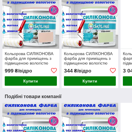
Кольорова СИЛІКОНОВА
Кольорова СИЛІКОНОВА
Кол
фарба для приміщень з
фарба для приміщень з
фарб
підвищеною вологістю
підвищеною вологістю
підв
миюча протигрибкова
миюча протигрибкова
миюч
999
344
3 0
₴/відро
₴/відро
матова емаль SkyLine
матова емаль SkyLine
мато
Грівальд 3 л
Лессі 1 л
Грун
Купити
Купити
Подібні товари компанії