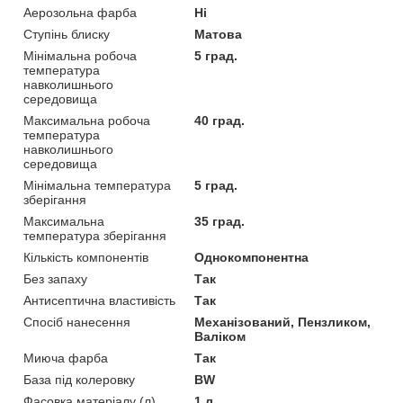
Аерозольна фарба
Ні
Ступінь блиску
Матова
Мінімальна робоча
5 град.
температура
навколишнього
середовища
Максимальна робоча
40 град.
температура
навколишнього
середовища
Мінімальна температура
5 град.
зберігання
Максимальна
35 град.
температура зберігання
Кількість компонентів
Однокомпонентна
Без запаху
Так
Антисептична властивість
Так
Спосіб нанесення
Механізований, Пензликом,
Валіком
Миюча фарба
Так
База під колеровку
BW
Фасовка матеріалу (л)
1 л