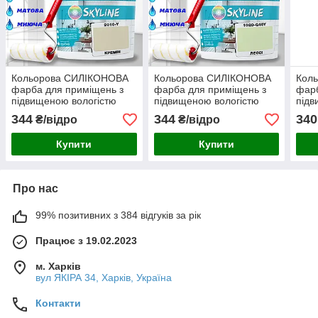
Кольорова СИЛІКОНОВА
Кольорова СИЛІКОНОВА
Кол
фарба для приміщень з
фарба для приміщень з
фарб
підвищеною вологістю
підвищеною вологістю
підв
миюча протигрибкова
миюча протигрибкова
миюч
344
344
340
₴/відро
₴/відро
матова емаль SkyLine
матова емаль SkyLine
мато
Кремін 1 л
Лессі 1 л
Грів
Купити
Купити
Про нас
99% позитивних з 384 відгуків за рік
Працює з 19.02.2023
м. Харків
вул ЯКІРА 34, Харків, Україна
Контакти