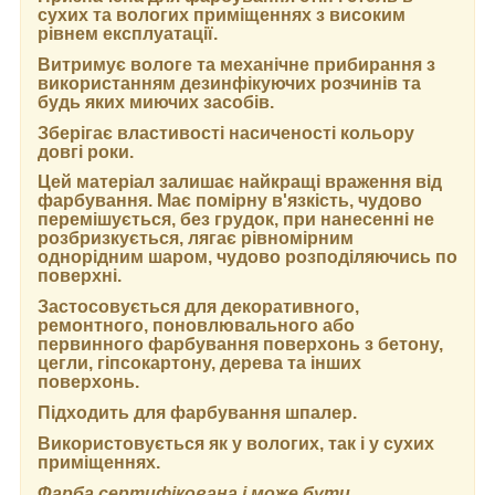
сухих та вологих приміщеннях з високим
рівнем експлуатації.
Витримує вологе та механічне прибирання з
використанням дезинфікуючих розчинів та
будь яких миючих засобів.
Зберігає властивості насиченості кольору
довгі роки.
Цей матеріал залишає найкращі враження від
фарбування. Має помірну в'язкість, чудово
перемішується, без грудок, при нанесенні не
розбризкується, лягає рівномірним
однорідним шаром, чудово розподіляючись по
поверхні.
Застосовується для декоративного,
ремонтного, поновлювального або
первинного фарбування поверхонь з бетону,
цегли, гіпсокартону, дерева та інших
поверхонь.
Підходить для фарбування шпалер.
Використовується як у вологих, так і у сухих
приміщеннях.
Фарба сертифікована і може бути