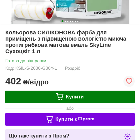
Кольорова СИЛІКОНОВА фарба для
приміщень з підвищеною вологістю миюча
протигрибкова матова емаль SkyLine
Сухоцвіт 1 л
Готово до відправки
Код: KSIL-S-2030-G30Y-1
Роздріб
402
₴/відро
Купити
або
Купити з
Що таке купити з Пром?