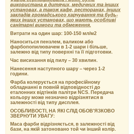
використана в дитячих, медичних та інших
установах, а також кафе, ресторанах, інших
закладів громадського харчування та будь-
яких інших установах, що мають особливі
санітарні вимоги та обмеження.
Витрати на один шар:
100-150 мл/м2
Наноситься пензлем, валиком або
фарбопопилювачем в 1-2 шари і більше,
залежно від типу поверхні та її підготовки.
Час висихання від пилу
– 30 хвилин.
Нанесення наступного шару
– через 1-2
години.
Фарба колерується на професійному
обладнанні в повній відповідності до
еталонних відтінків палітри NCS. Передача
кольору може незначно відрізнятися в
залежності від типу дисплея.
ОСОБЛИВОСТІ, НА ЯКІ СЛІД ОБОВ'ЯЗКОВО
ЗВЕРНУТИ УВАГУ:
Маса фарби відрізняється, в залежності від
бази, на якій затоновано той чи інший колір.