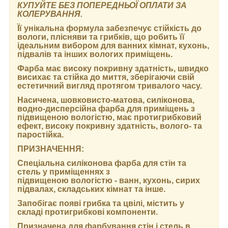
КУПУЙТЕ БЕЗ ПОПЕРЕДНЬОЇ ОПЛАТИ ЗА
КОЛЕРУВАННЯ.
Її унікальна формула забезпечує стійкість до
вологи, плісняви та грибків, що робить її
ідеальним вибором для ванних кімнат, кухонь,
підвалів та інших вологих приміщень.
Фарба має високу покривну здатність, швидко
висихає та стійка до миття, зберігаючи свій
естетичний вигляд протягом тривалого часу.
Насичена, шовковисто-матова, силіконова,
водно-дисперсійна фарба для приміщень з
підвищеною вологістю, має протигрибковий
ефект, високу покривну здатність, волого- та
паростійка.
ПРИЗНАЧЕННЯ:
Спеціальна силіконова фарба для стін та
стель у приміщеннях з
підвищеною вологістю - ванн, кухонь, сирих
підвалах, складських кімнат та інше.
Запобігає появі грибка та цвілі, містить у
складі протигрибкові компоненти.
Призначена для фарбування стін і стель в