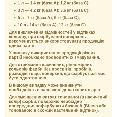
1 л — 1,4 кг (база А); 1,2 кг (база С);
3 л — 4,2 кг (база А); 3,6 кг (база C);
5 л - 7 кг (база А); 6 кг (база С);
10 л - 14 кг (база А); 12 кг (база С).
Для виключення відмінностей у відтінках
кольору, при фарбуванні поверхонь
рекомендується використовувати продукцію
однієї партії.
У випадку використання продукції різних
партій необхідно проводити їх змішування.
Для отримання насичених, рівномірних
кольорів фарби без просвітів, пробілів,
розводів тощо, поверхня, що фарбується має
бути однотонною.
В іншому випадку може виникнути
необхідність в нанесенні додаткових шарів.
Для зменшення витрат тонованої (в насичений
колір) фарби, поверхню необхідно
попередньо пофарбувати базою А (Білою або
тонованою в схожий пастельний відтінок).