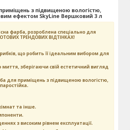
 приміщень з підвищеною вологістю,
вим ефектом SkyLine Вершковий 3 л
сна фарба, розроблена спеціально для
 ГОТОВИХ ТРЕНДОВИХ ВІДТІНКАХ
!
 грибків, що робить її ідеальним вибором для
о миття, зберігаючи свій естетичний вигляд
рба для приміщень з підвищеною вологістю,
паростійка.
кімнат та інше.
омпоненти.
щеннях з високим рівнем експлуатації.