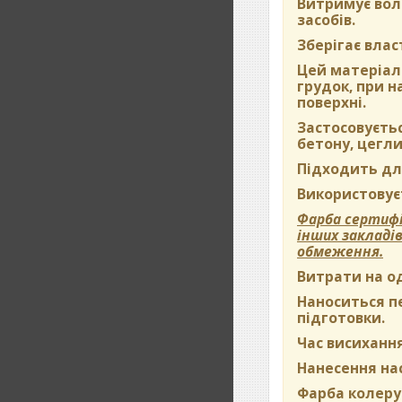
Витримує вол
засобів.
Зберігає влас
Цей матеріал 
грудок, при 
поверхні.
Застосовуєть
бетону, цегли
Підходить дл
Використовуєт
Фарба сертифі
інших закладі
обмеження.
Витрати на о
Наноситься пе
підготовки.
Час висихання
Нанесення на
Фарба колерує