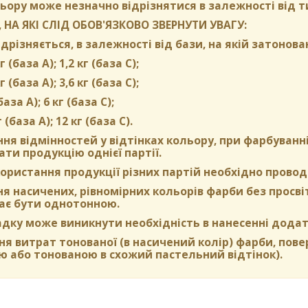
ьору може незначно відрізнятися в залежності від т
 НА ЯКІ СЛІД ОБОВ'ЯЗКОВО ЗВЕРНУТИ УВАГУ:
дрізняється, в залежності від бази, на якій затонова
г (база А); 1,2 кг (база С);
г (база А); 3,6 кг (база C);
(база А); 6 кг (база С);
г (база А); 12 кг (база С).
ня відмінностей у відтінках кольору, при фарбуван
ти продукцію однієї партії.
ористання продукції різних партій необхідно провод
 насичених, рівномірних кольорів фарби без просвіті
ає бути однотонною.
адку може виникнути необхідність в нанесенні додат
я витрат тонованої (в насичений колір) фарби, пов
ю або тонованою в схожий пастельний відтінок).