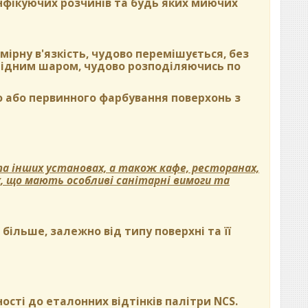
нфікуючих розчинів та будь яких миючих
ірну в'язкість, чудово перемішується, без
орідним шаром, чудово розподіляючись по
 або первинного фарбування поверхонь з
а інших установах, а також кафе, ресторанах,
х, що мають особливі санітарні вимоги та
ільше, залежно від типу поверхні та її
ості до еталонних відтінків палітри NCS.