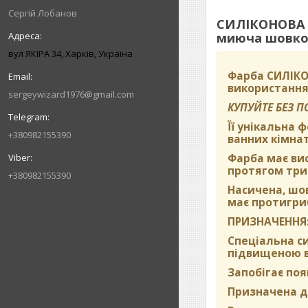
Сергій Лобанов
СИЛІКОНОВА в
миюча шовков
вул ЯКІРА 34, Харків, Україна
Фарба
СИЛІКО
використання
sergeywizard1976@gmail.com
КУПУЙТЕ БЕЗ 
Її унікальна 
+380982155390
ванних кімнат
Фарба має вис
протягом три
+380982155390
Насичена, шо
має протигриб
ПРИЗНАЧЕННЯ
Спеціальна си
підвищеною во
Запобігає поя
Призначена дл