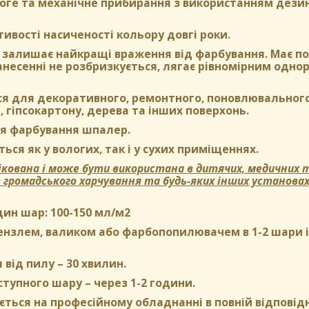
оге та механічне прибирання з використанням дези
тивості насиченості кольору довгі роки.
залишає найкращі враження від фарбування. Має пом
нанесенні не розбризкується, лягає рівномірним одн
ся для декоративного, ремонтного, поновлювального
, гіпсокартону, дерева та інших поверхонь.
я фарбування шпалер.
ься як у вологих, так і у сухих приміщеннях.
кована і може бути використана в дитячих, медичних т
в громадського харчування та будь-яких інших установа
дин шар:
100-150 мл/м2
нзлем, валиком або фарбопопилювачем в 1-2 шари і б
 від пилу
– 30 хвилин.
ступного шару
– через 1-2 години.
ться на професійному обладнанні в повній відповідн