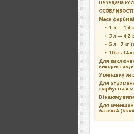
Передача кол
ОСОБЛИВОСТІ,
Маса фарби ві
1 л — 1,4 к
3 л — 4,2 к
5 л - 7 кг 
10 л - 14 к
Для виключен
використовува
У випадку вик
Для отримання
фарбується м
В іншому вип
Для зменшенн
базою А (Біло