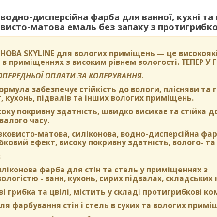
одно-дисперсійна фарба для ванної, кухні та
исто-матова емаль без запаху з протигрибко
НОВА SKYLINE
для вологих приміщень — це високоякі
 в приміщеннях з високим рівнем вологості.
ТЕПЕР У
ПОПЕРЕДНЬОЇ ОПЛАТИ ЗА КОЛЕРУВАННЯ.
формула забезпечує стійкість до вологи, плісняви та
, кухонь, підвалів та інших вологих приміщень.
оку покривну здатність, швидко висихає та стійка д
валого часу.
вковисто-матова, силіконова, водно-дисперсійна фа
ковий ефект, високу покривну здатність, волого- та 
:
ліконова фарба для стін та стель у приміщеннях з
логістю - ванн, кухонь, сирих підвалах, складських 
ві грибка та цвілі, містить у складі протигрибкові к
я фарбування стін і стель в сухих та вологих примі