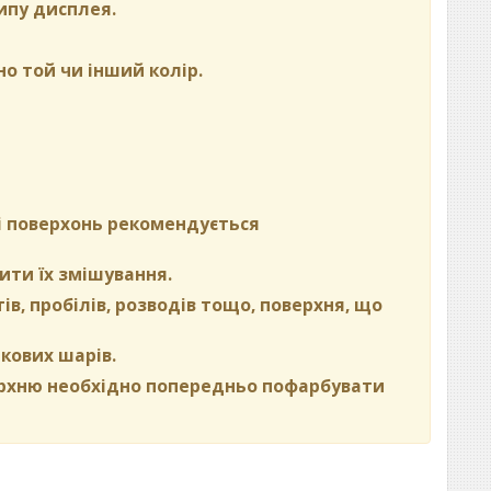
ипу дисплея.
но той чи інший колір.
ні поверхонь рекомендується
ити їх змішування.
в, пробілів, розводів тощо, поверхня, що
кових шарів.
ерхню необхідно попередньо пофарбувати