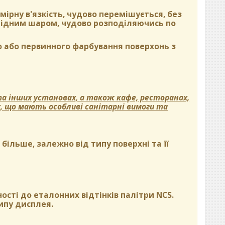
ірну в'язкість, чудово перемішується, без
орідним шаром, чудово розподіляючись по
 або первинного фарбування поверхонь з
а інших установах, а також кафе, ресторанах,
х, що мають особливі санітарні вимоги та
ільше, залежно від типу поверхні та її
ості до еталонних відтінків палітри NCS.
ипу дисплея.