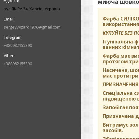
миюча шовков
вул ЯКІРА 34, Харків, Україна
Фарба
СИЛІКО
використання
sergeywizard1976@gmail.com
КУПУЙТЕ БЕЗ 
Її унікальна 
+380982155390
ванних кімнат
Фарба має вис
протягом три
+380982155390
Насичена, шо
має протигриб
ПРИЗНАЧЕННЯ
Спеціальна си
підвищеною во
Запобігає поя
Призначена дл
Витримує вол
засобів.