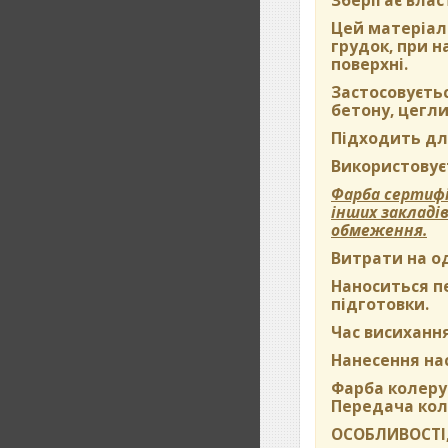
Зберігає влас
Цей матеріал 
грудок, при 
поверхні.
Застосовуєть
бетону, цегли
Підходить дл
Використовуєт
Фарба сертифі
інших закладі
обмеження.
Витрати на о
Наноситься пе
підготовки.
Час висихання
Нанесення на
Фарба колерує
Передача кол
ОСОБЛИВОСТІ,