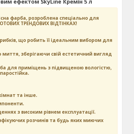
вим ефектом SkyLine Кремін 5 л
сна фарба, розроблена спеціально для
 ГОТОВИХ ТРЕНДОВИХ ВІДТІНКАХ
!
 грибків, що робить її ідеальним вибором для
о миття, зберігаючи свій естетичний вигляд
рба для приміщень з підвищеною вологістю,
паростійка.
кімнат та інше.
омпоненти.
щеннях з високим рівнем експлуатації.
нфікуючих розчинів та будь яких миючих