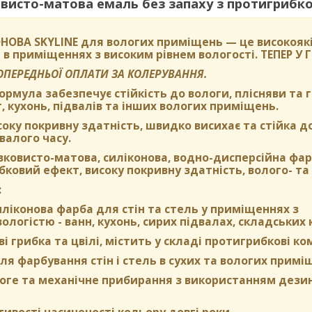
исто-матова емаль без запаху з протигрибко
НОВА SKYLINE
для вологих приміщень — це високоякі
 в приміщеннях з високим рівнем вологості.
ТЕПЕР У
ПОПЕРЕДНЬОЇ ОПЛАТИ ЗА КОЛЕРУВАННЯ.
формула забезпечує стійкість до вологи, плісняви та
, кухонь, підвалів та інших вологих приміщень.
оку покривну здатність, швидко висихає та стійка д
валого часу.
вковисто-матова, силіконова, водно-дисперсійна фа
ковий ефект, високу покривну здатність, волого- та 
:
ліконова фарба для стін та стель у приміщеннях з
логістю - ванн, кухонь, сирих підвалах, складських 
ві грибка та цвілі, містить у складі протигрибкові к
я фарбування стін і стель в сухих та вологих примі
оге та механічне прибирання з використанням дези