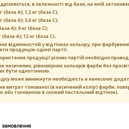
дрізняється, в залежності від бази, на якій затонова
г (база А); 1,2 кг (база С);
г (база А); 3,6 кг (база C);
(база А); 6 кг (база С);
г (база А); 12 кг (база С).
ня відмінностей у відтінках кольору, при фарбуван
ти продукцію однієї партії.
ористання продукції різних партій необхідно провод
 насичених, рівномірних кольорів фарби без просвіті
ає бути однотонною.
адку може виникнути необхідність в нанесенні додат
я витрат тонованої (в насичений колір) фарби, пов
ю або тонованою в схожий пастельний відтінок).
я замовлення