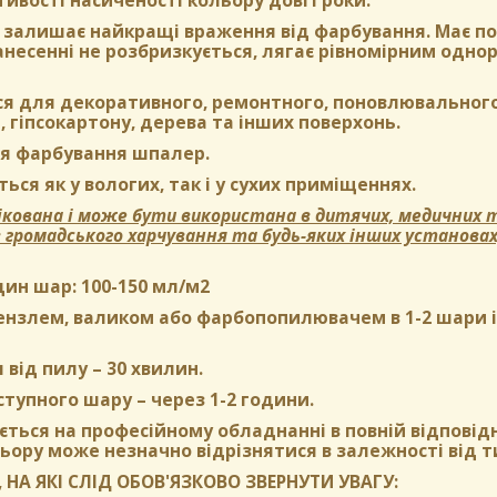
тивості насиченості кольору довгі роки.
залишає найкращі враження від фарбування. Має пом
нанесенні не розбризкується, лягає рівномірним одн
ся для декоративного, ремонтного, поновлювального
, гіпсокартону, дерева та інших поверхонь.
я фарбування шпалер.
ься як у вологих, так і у сухих приміщеннях.
кована і може бути використана в дитячих, медичних т
в громадського харчування та будь-яких інших установа
дин шар:
100-150 мл/м2
нзлем, валиком або фарбопопилювачем в 1-2 шари і б
 від пилу
– 30 хвилин.
ступного шару
– через 1-2 години.
ться на професійному обладнанні в повній відповідн
ьору може незначно відрізнятися в залежності від т
 НА ЯКІ СЛІД ОБОВ'ЯЗКОВО ЗВЕРНУТИ УВАГУ: