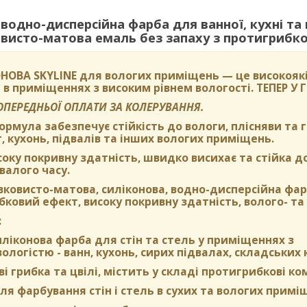
одно-дисперсійна фарба для ванної, кухні та
исто-матова емаль без запаху з протигрибко
НОВА SKYLINE
для вологих приміщень — це високоякі
 в приміщеннях з високим рівнем вологості.
ТЕПЕР У
ПОПЕРЕДНЬОЇ ОПЛАТИ ЗА КОЛЕРУВАННЯ.
формула забезпечує стійкість до вологи, плісняви та
, кухонь, підвалів та інших вологих приміщень.
оку покривну здатність, швидко висихає та стійка д
валого часу.
вковисто-матова, силіконова, водно-дисперсійна фа
ковий ефект, високу покривну здатність, волого- та 
:
ліконова фарба для стін та стель у приміщеннях з
логістю - ванн, кухонь, сирих підвалах, складських 
ві грибка та цвілі, містить у складі протигрибкові к
я фарбування стін і стель в сухих та вологих примі