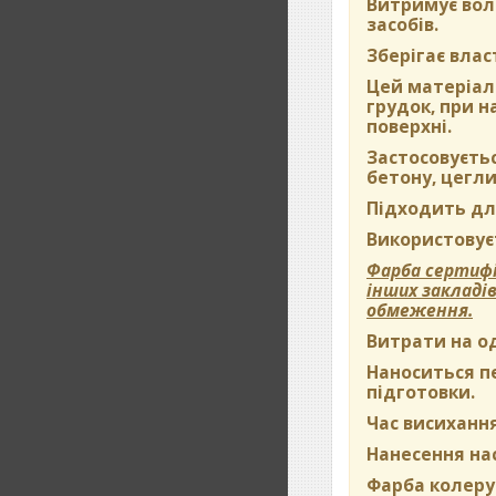
Витримує вол
засобів.
Зберігає влас
Цей матеріал 
грудок, при 
поверхні.
Застосовуєть
бетону, цегли
Підходить дл
Використовуєт
Фарба сертифі
інших закладі
обмеження.
Витрати на о
Наноситься пе
підготовки.
Час висихання
Нанесення на
Фарба колерує