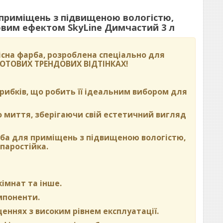
 приміщень з підвищеною вологістю,
вим ефектом SkyLine Димчастий 3 л
сна фарба, розроблена спеціально для
 ГОТОВИХ ТРЕНДОВИХ ВІДТІНКАХ
!
 грибків, що робить її ідеальним вибором для
о миття, зберігаючи свій естетичний вигляд
рба для приміщень з підвищеною вологістю,
паростійка.
кімнат та інше.
омпоненти.
щеннях з високим рівнем експлуатації.