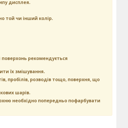
ипу дисплея.
но той чи інший колір.
ні поверхонь рекомендується
ити їх змішування.
в, пробілів, розводів тощо, поверхня, що
кових шарів.
ерхню необхідно попередньо пофарбувати