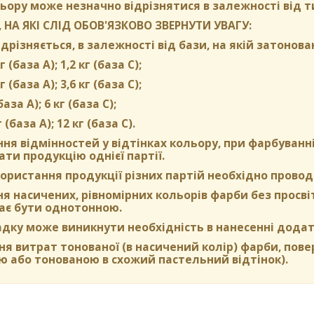
ьору може незначно відрізнятися в залежності від т
 НА ЯКІ СЛІД ОБОВ'ЯЗКОВО ЗВЕРНУТИ УВАГУ:
дрізняється, в залежності від бази, на якій затонова
г (база А); 1,2 кг (база С);
г (база А); 3,6 кг (база C);
(база А); 6 кг (база С);
г (база А); 12 кг (база С).
ня відмінностей у відтінках кольору, при фарбуван
ти продукцію однієї партії.
ористання продукції різних партій необхідно провод
 насичених, рівномірних кольорів фарби без просвіті
ає бути однотонною.
адку може виникнути необхідність в нанесенні додат
я витрат тонованої (в насичений колір) фарби, пов
ю або тонованою в схожий пастельний відтінок).