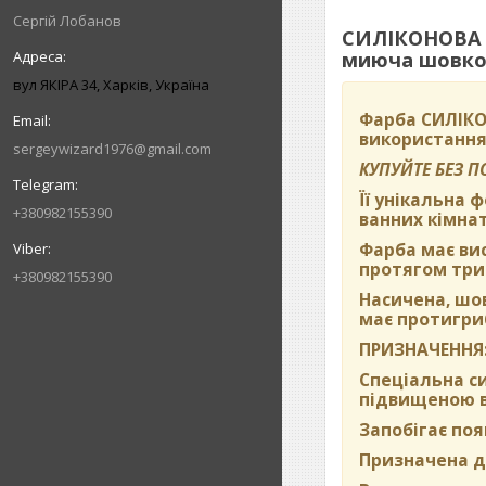
Сергій Лобанов
СИЛІКОНОВА в
миюча шовков
вул ЯКІРА 34, Харків, Україна
Фарба
СИЛІКО
використання
sergeywizard1976@gmail.com
КУПУЙТЕ БЕЗ 
Її унікальна 
+380982155390
ванних кімнат
Фарба має вис
протягом три
+380982155390
Насичена, шо
має протигриб
ПРИЗНАЧЕННЯ
Спеціальна си
підвищеною во
Запобігає поя
Призначена дл