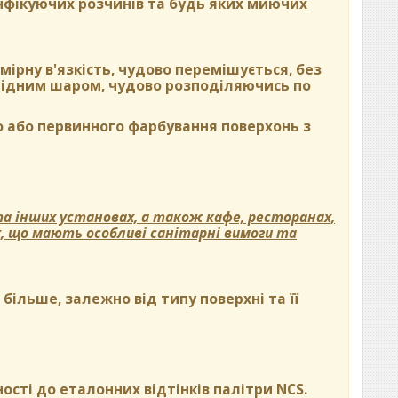
нфікуючих розчинів та будь яких миючих
ірну в'язкість, чудово перемішується, без
орідним шаром, чудово розподіляючись по
 або первинного фарбування поверхонь з
а інших установах, а також кафе, ресторанах,
х, що мають особливі санітарні вимоги та
ільше, залежно від типу поверхні та її
ості до еталонних відтінків палітри NCS.