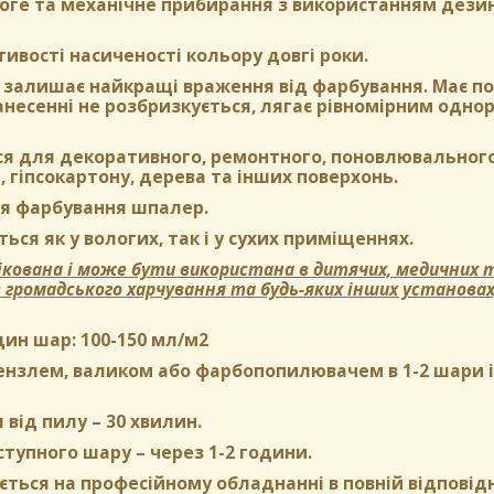
оге та механічне прибирання з використанням дези
тивості насиченості кольору довгі роки.
залишає найкращі враження від фарбування. Має пом
нанесенні не розбризкується, лягає рівномірним одн
ся для декоративного, ремонтного, поновлювального
, гіпсокартону, дерева та інших поверхонь.
я фарбування шпалер.
ься як у вологих, так і у сухих приміщеннях.
кована і може бути використана в дитячих, медичних т
в громадського харчування та будь-яких інших установа
дин шар:
100-150 мл/м2
нзлем, валиком або фарбопопилювачем в 1-2 шари і б
 від пилу
– 30 хвилин.
ступного шару
– через 1-2 години.
ться на професійному обладнанні в повній відповідн