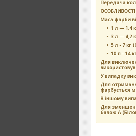
Передача кол
ОСОБЛИВОСТІ,
Маса фарби ві
1 л — 1,4 к
3 л — 4,2 к
5 л - 7 кг 
10 л - 14 к
Для виключен
використовува
У випадку вик
Для отримання
фарбується м
В іншому вип
Для зменшенн
базою А (Біло