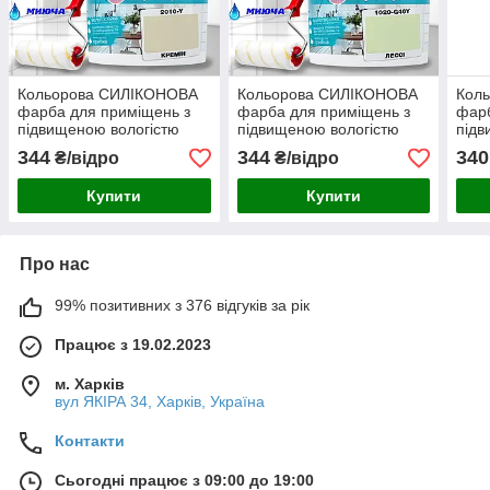
Кольорова СИЛІКОНОВА
Кольорова СИЛІКОНОВА
Кол
фарба для приміщень з
фарба для приміщень з
фарб
підвищеною вологістю
підвищеною вологістю
підв
миюча протигрибкова
миюча протигрибкова
миюч
344
344
340
₴/відро
₴/відро
матова емаль SkyLine
матова емаль SkyLine
мато
Кремін 1 л
Лессі 1 л
Грів
Купити
Купити
Про нас
99% позитивних з 376 відгуків за рік
Працює з 19.02.2023
м. Харків
вул ЯКІРА 34, Харків, Україна
Контакти
Сьогодні працює з 09:00 до 19:00