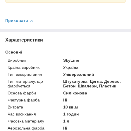
Приховати
Характеристики
Основні
Виробник
SkyLine
Країна виробник
Україна
Тип використання
Універсальний
Тип матеріалу, що
Штукатурка, Цегла, Дерево,
фарбується
Бетон, Шпалери, Пластик
Основа фарби
Силіконова
Фактурна фарба
Ні
Витрата
10 кв.м
Час висихання
1 годин
Фасовка матеріалу
1 л
Аерозольна фарба
Ні