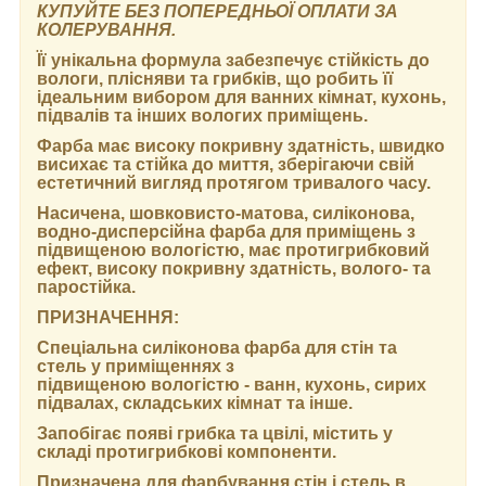
КУПУЙТЕ БЕЗ ПОПЕРЕДНЬОЇ ОПЛАТИ ЗА
КОЛЕРУВАННЯ.
Її унікальна формула забезпечує стійкість до
вологи, плісняви та грибків, що робить її
ідеальним вибором для ванних кімнат, кухонь,
підвалів та інших вологих приміщень.
Фарба має високу покривну здатність, швидко
висихає та стійка до миття, зберігаючи свій
естетичний вигляд протягом тривалого часу.
Насичена, шовковисто-матова, силіконова,
водно-дисперсійна фарба для приміщень з
підвищеною вологістю, має протигрибковий
ефект, високу покривну здатність, волого- та
паростійка.
ПРИЗНАЧЕННЯ:
Спеціальна силіконова фарба для стін та
стель у приміщеннях з
підвищеною вологістю - ванн, кухонь, сирих
підвалах, складських кімнат та інше.
Запобігає появі грибка та цвілі, містить у
складі протигрибкові компоненти.
Призначена для фарбування стін і стель в