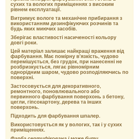
сухих та вологих приміщеннях з високим
рівнем експлуатації.
Витримує вологе та механічне прибирання з
використанням дезинфікуючих розчинів та
будь яких миючих засобів.
Зберігає властивості насиченості кольору
довгі роки.
Цей матеріал залишає найкращі враження від
фарбування. Має помірну в'язкість, чудово
перемішується, без грудок, при нанесенні не
розбризкується, лягає рівномірним
однорідним шаром, чудово розподіляючись по
поверхні.
Застосовується для декоративного,
ремонтного, поновлювального або
первинного фарбування поверхонь з бетону,
цегли, гіпсокартону, дерева та інших
поверхонь.
Підходить для фарбування шпалер.
Використовується як у вологих, так і у сухих
приміщеннях.
Фарба сертифікована і може бути