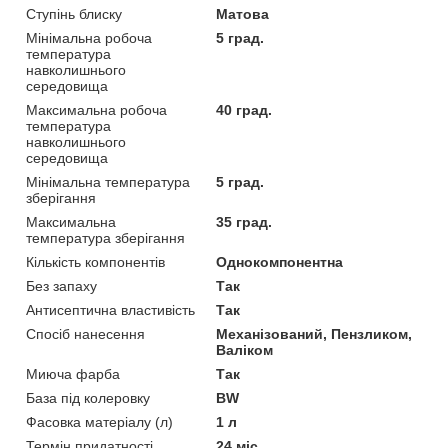
Ступінь блиску
Матова
Мінімальна робоча
5 град.
температура
навколишнього
середовища
Максимальна робоча
40 град.
температура
навколишнього
середовища
Мінімальна температура
5 град.
зберігання
Максимальна
35 град.
температура зберігання
Кількість компонентів
Однокомпонентна
Без запаху
Так
Антисептична властивість
Так
Спосіб нанесення
Механізований, Пензликом,
Валіком
Миюча фарба
Так
База під колеровку
BW
Фасовка матеріалу (л)
1 л
Термін придатності
24 міс