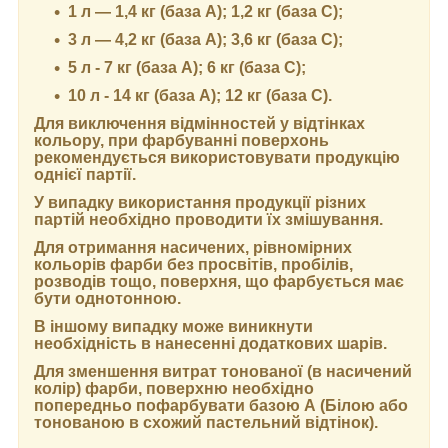
1 л — 1,4 кг (база А); 1,2 кг (база С);
3 л — 4,2 кг (база А); 3,6 кг (база C);
5 л - 7 кг (база А); 6 кг (база С);
10 л - 14 кг (база А); 12 кг (база С).
Для виключення відмінностей у відтінках
кольору, при фарбуванні поверхонь
рекомендується використовувати продукцію
однієї партії.
У випадку використання продукції різних
партій необхідно проводити їх змішування.
Для отримання насичених, рівномірних
кольорів фарби без просвітів, пробілів,
розводів тощо, поверхня, що фарбується має
бути однотонною.
В іншому випадку може виникнути
необхідність в нанесенні додаткових шарів.
Для зменшення витрат тонованої (в насичений
колір) фарби, поверхню необхідно
попередньо пофарбувати базою А (Білою або
тонованою в схожий пастельний відтінок).