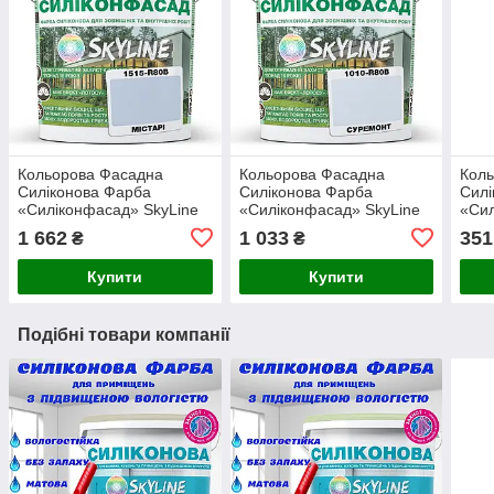
Кольорова Фасадна
Кольорова Фасадна
Кол
Силіконова Фарба
Силіконова Фарба
Силі
«Силіконфасад» SkyLine
«Силіконфасад» SkyLine
«Сил
1515-R80B Містарі 5л
1010-R80B Суремонт 3л
1002
1 662
1 033
351
₴
₴
Купити
Купити
Подібні товари компанії