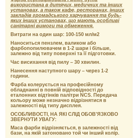
використана в дитячих, медичних та інших
установах, а також кафе, ресторанах, інших
закладів громадського харчування та будь-
яких інших установах, що мають особливі
санітарні вимоги та обмеження.
Витрати на один шар:
100-150 мл/м2
Наноситься пензлем, валиком або
фарбопопилювачем в 1-2 шари і більше,
залежно від типу поверхні та її підготовки.
Час висихання від пилу
– 30 хвилин.
Нанесення наступного шару
– через 1-2
години.
Фарба колерується на професійному
обладнанні в повній відповідності до
еталонних відтінків палітри NCS. Передача
кольору може незначно відрізнятися в
залежності від типу дисплея.
ОСОБЛИВОСТІ, НА ЯКІ СЛІД ОБОВ'ЯЗКОВО
ЗВЕРНУТИ УВАГУ:
Маса фарби відрізняється, в залежності від
бази, на якій затоновано той чи інший колір.