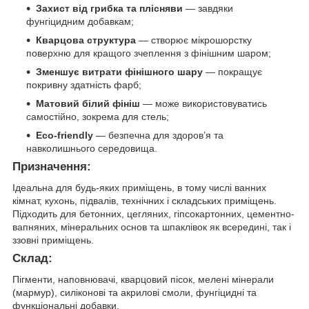
Захист від грибка та плісняви
— завдяки
фунгіцидним добавкам;
Кварцова структура
— створює мікрошорстку
поверхню для кращого зчеплення з фінішним шаром;
Зменшує витрати фінішного шару
— покращує
покривну здатність фарб;
Матовий білий фініш
— може використовуватись
самостійно, зокрема для стель;
Eco-friendly
— безпечна для здоров’я та
навколишнього середовища.
Призначення:
Ідеальна для будь-яких приміщень, в тому числі ванних
кімнат, кухонь, підвалів, технічних і складських приміщень.
Підходить для бетонних, цегляних, гіпсокартонних, цементно-
вапняних, мінеральних основ та шпаклівок як всередині, так і
ззовні приміщень.
Склад:
Пігменти, наповнювачі, кварцовий пісок, мелені мінерали
(мармур), силіконові та акрилові смоли, фунгіцидні та
функціональні добавки.