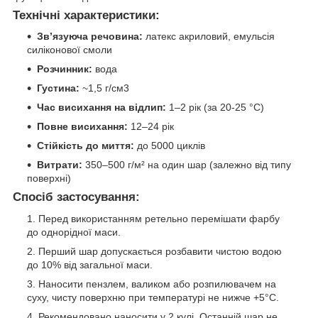
Технічні характеристики:
Зв’язуюча речовина:
латекс акриловий, емульсія
силіконової смоли
Розчинник:
вода
Густина:
~1,5 г/см3
Час висихання на відлип:
1–2 рік (за 20-25 °C)
Повне висихання:
12–24 рік
Стійкість до миття:
до 5000 циклів
Витрати:
350–500 г/м² на один шар (залежно від типу
поверхні)
Спосіб застосування:
Перед використанням ретельно перемішати фарбу
до однорідної маси.
Перший шар допускається розбавити чистою водою
до 10% від загальної маси.
Наносити пензлем, валиком або розпилювачем на
суху, чисту поверхню при температурі не нижче +5°C.
Рекомендовано наносити у 2 кулі. Останній шар не