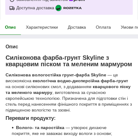
Доступна доставка
Опис
Характеристики
Доставка
Оплата
Умови п
Опис
Силіконова фарба-грунт Skyline з
кварцовим піском та меленим мармуром
Силіконова вологостійка грунт-фарба Skyline
— це
високоякісна
екологічна водно-дисперсійна фарба-грунт
на основі силіконових смол, з додаванням
кварцового піску
та меленого мармуру
, виготовлена за сучасною
європейською технологією. Призначена для підготовки стін і
стель перед нанесенням фінішного покриття в приміщеннях з
підвищеною вологістю та ззовні.
Переваги продукту:
Волого- та паростійка
— утворює дихаюче
покриття, яке не заважає виходу вологи з основи;