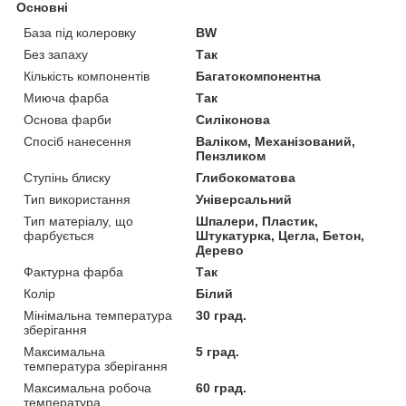
Основні
База під колеровку
BW
Без запаху
Так
Кількість компонентів
Багатокомпонентна
Миюча фарба
Так
Основа фарби
Силіконова
Спосіб нанесення
Валіком, Механізований,
Пензликом
Ступінь блиску
Глибокоматова
Тип використання
Універсальний
Тип матеріалу, що
Шпалери, Пластик,
фарбується
Штукатурка, Цегла, Бетон,
Дерево
Фактурна фарба
Так
Колір
Білий
Мінімальна температура
30 град.
зберігання
Максимальна
5 град.
температура зберігання
Максимальна робоча
60 град.
температура