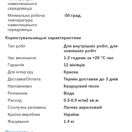
навколишнього
середовища
Мінімальна робоча
-50 град.
температура
навколишнього
середовища
Користувальницькі характеристики
Тип робіт
Для внутрішніх робіт, для
зовнішніх робіт
Час висихання
1-2 години за +20 °C час
Гарантія
12 місяців
Для інтер'єру
Краска
Доставка/Оплата
Термін доставки до 3 днів
Наповнювач
Кварцовий пісок
Розчинник
Вода
Расход
0.3-0.5 кг/м2 кв.м
Сполучна речовина
Латекс акриловий
Країна-виробник
Україна
Фасування
1.4 кг
Приховати