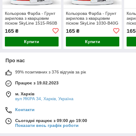
Кольорова Фарба - Грунт
Кольорова Фарба - Грунт
Коль
акрилова з кварцовим
акрилова з кварцовим
акри
піском SkyLine 1515-R60B
піском SkyLine 1030-B40G
піск
Крокус 1,4 кг
Келайра 1,4 кг
Верш
165
165
165
₴
₴
Купити
Купити
Про нас
99% позитивних з 376 відгуків за рік
Працює з 19.02.2023
м. Харків
вул ЯКІРА 34, Харків, Україна
Контакти
Сьогодні працює з 09:00 до 19:00
Показати весь графік роботи