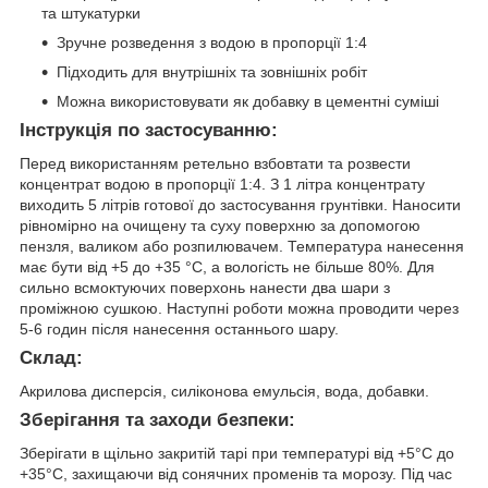
та штукатурки
Зручне розведення з водою в пропорції 1:4
Підходить для внутрішніх та зовнішніх робіт
Можна використовувати як добавку в цементні суміші
Інструкція по застосуванню:
Перед використанням ретельно взбовтати та розвести
концентрат водою в пропорції 1:4. З 1 літра концентрату
виходить 5 літрів готової до застосування грунтівки. Наносити
рівномірно на очищену та суху поверхню за допомогою
пензля, валиком або розпилювачем. Температура нанесення
має бути від +5 до +35 °C, а вологість не більше 80%. Для
сильно всмоктуючих поверхонь нанести два шари з
проміжною сушкою. Наступні роботи можна проводити через
5-6 годин після нанесення останнього шару.
Склад:
Акрилова дисперсія, силіконова емульсія, вода, добавки.
Зберігання та заходи безпеки:
Зберігати в щільно закритій тарі при температурі від +5°C до
+35°C, захищаючи від сонячних променів та морозу. Під час