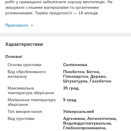
робіт у приміщенні забезпечити хорошу вентиляцію. Не
змішувати з іншими матеріалами та органічними
розчинниками. Термін придатності — 18 місяців.
Приховати
Характеристики
Основні
Основа грунтовки
Силіконова
Вид оброблюваного
Пінобетон, Бетон,
матеріалу
Гіпсокартон, Дерево,
Штукатурка, Газобетон
Максимальна
35 град.
температура зберігання
Мінімальна температура
5 град.
зберігання
Тип використання
Універсальний
Вид грунтовки
Адгезивна, Антисептична,
Водовідштовхувальна,
Глибокопроникаюча,