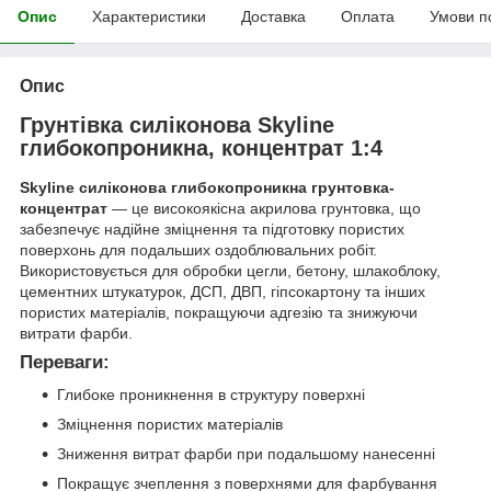
Опис
Характеристики
Доставка
Оплата
Умови п
Опис
Грунтівка силіконова Skyline
глибокопроникна, концентрат 1:4
Skyline силіконова глибокопроникна грунтовка-
концентрат
— це високоякісна акрилова грунтовка, що
забезпечує надійне зміцнення та підготовку пористих
поверхонь для подальших оздоблювальних робіт.
Використовується для обробки цегли, бетону, шлакоблоку,
цементних штукатурок, ДСП, ДВП, гіпсокартону та інших
пористих матеріалів, покращуючи адгезію та знижуючи
витрати фарби.
Переваги:
Глибоке проникнення в структуру поверхні
Зміцнення пористих матеріалів
Зниження витрат фарби при подальшому нанесенні
Покращує зчеплення з поверхнями для фарбування