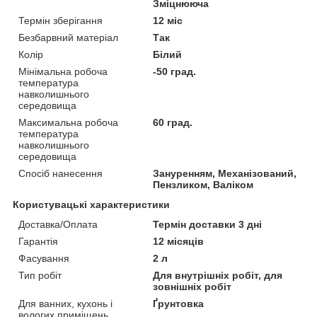
Зміцнююча
Термін зберігання
12 міс
Безбарвний матеріал
Так
Колір
Білий
Мінімальна робоча
-50 град.
температура
навколишнього
середовища
Максимальна робоча
60 град.
температура
навколишнього
середовища
Спосіб нанесення
Зануренням, Механізований,
Пензликом, Валіком
Користувацькі характеристики
Доставка/Оплата
Термін доставки 3 дні
Гарантія
12 місяців
Фасування
2 л
Тип робіт
Для внутрішніх робіт, для
зовнішніх робіт
Для ванних, кухонь і
Ґрунтовка
вологих приміщень