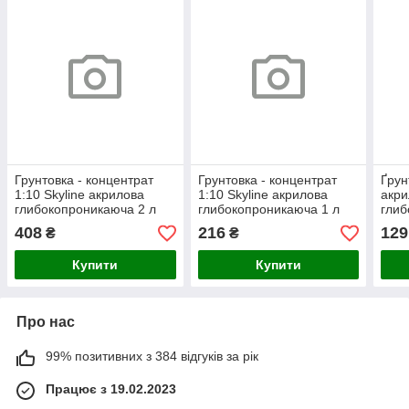
Грунтовка - концентрат
Грунтовка - концентрат
Ґрун
1:10 Skyline акрилова
1:10 Skyline акрилова
акри
глибокопроникаюча 2 л
глибокопроникаюча 1 л
гли
SkyL
408
216
129
₴
₴
Купити
Купити
Про нас
99% позитивних з 384 відгуків за рік
Працює з 19.02.2023