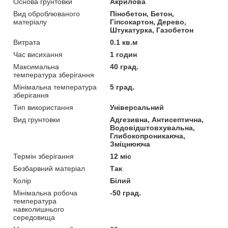
Основа грунтовки
Акрилова
Вид оброблюваного
Пінобетон, Бетон,
матеріалу
Гіпсокартон, Дерево,
Штукатурка, Газобетон
Витрата
0.1 кв.м
Час висихання
1 годин
Максимальна
40 град.
температура зберігання
Мінімальна температура
5 град.
зберігання
Тип використання
Універсальний
Вид грунтовки
Адгезивна, Антисептична,
Водовідштовхувальна,
Глибокопроникаюча,
Зміцнююча
Термін зберігання
12 міс
Безбарвний матеріал
Так
Колір
Білий
Мінімальна робоча
-50 град.
температура
навколишнього
середовища