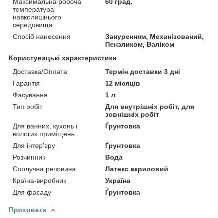
Максимальна робоча
60 град.
температура
навколишнього
середовища
Спосіб нанесення
Зануренням, Механізований,
Пензликом, Валіком
Користувацькі характеристики
Доставка/Оплата
Термін доставки 3 дні
Гарантія
12 місяців
Фасування
1 л
Тип робіт
Для внутрішніх робіт, для
зовнішніх робіт
Для ванних, кухонь і
Ґрунтовка
вологих приміщень
Для інтер'єру
Ґрунтовка
Розчинник
Вода
Сполучна речовина
Латекс акриловий
Країна-виробник
Україна
Для фасаду
Ґрунтовка
Приховати