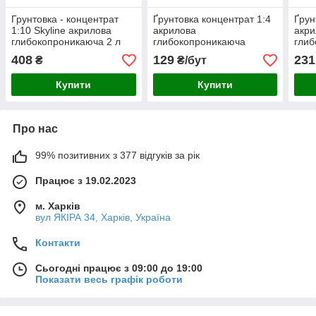
Грунтовка - концентрат
Ґрунтовка концентрат 1:4
Ґрун
1:10 Skyline акрилова
акрилова
акри
глибокопроникаюча 2 л
глибокопроникаюча
гли
SkyLine 1л
SkyL
408
129
231
₴
₴/бут
Купити
Купити
Про нас
99% позитивних з 377 відгуків за рік
Працює з 19.02.2023
м. Харків
вул ЯКІРА 34, Харків, Україна
Контакти
Сьогодні працює з 09:00 до 19:00
Показати весь графік роботи