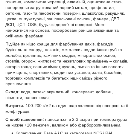
глиняна, композитна черепиці, алюміній, оцинкована сталь,
попередньо загрунтований чорний метал, профнастил,
бетонні, газо- та пінобетонні поверхні, шлакоблок, ракушняк,
цегла, оштукатурені, зашпакльовані основи, фанера, ДВП,
ДСП, ЦСП, OSB, будь-які дерев'яні поверхні. Може
наноситися на основи, пофарбовані раніше алкідними та
олійними фарбами.
Підійде як ніщо краще для фарбування дахів, фасадів
будівель та споруд, цоколів, металевих водостічних труб та
жолобів, цегляних, кам'яних кладок, мінеральних основ,
стовпів, огорож, житлових та нежитлових приміщень – складів,
ангарів тощо; ванних кімнат, кухонь, льохів та інших вологих
приміщень; спортивних, медичних установ, залів, басейнів,
торгових комплексів та багатьох інших місць різного
призначення.
Склад:
вода, латекс акрилатний, консервант, добавки,
пігменти, наповнювачі.
Витрати:
100-200 г/м2 на один шар залежно від поверхні та її
конфігурації.
Спосіб нанесення:
наноситься в 2-3 шари при температурах
не нижче +10 пензлем, валиком або фарборозпилювачем.
Колерування: База А і С за каталогами NCS і RAL.