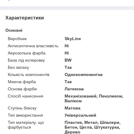
Характеристики
Основні
Виробник
SkyLine
Антисептична властивість
Ні
Аерозольна фарба
Ні
База під колеровку
BW
Без запаху
Так
Кількість компонентів
Однокомпонентна
Миюча фарба
Так
Основа фарби
Латексна
Спосіб нанесення
Механізований, Пензликом,
Валіком
Ступінь блиску
Матова
Тип використання
Універсальний
Тип матеріалу, що
Пластик, Метал, Шпалери,
фарбується
Бетон, Цегла, Штукатурка,
Дерево