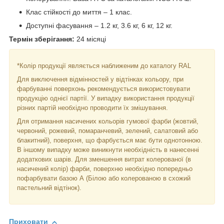
Клас стійкості до миття – 1 клас.
Доступні фасування – 1.2 кг, 3.6 кг, 6 кг, 12 кг.
Термін зберігання:
24 місяці
*Колір продукції являється наближеним до каталогу RAL
Для виключення відмінностей у відтінках кольору, при
фарбуванні поверхонь рекомендується використовувати
продукцію однієї партії. У випадку використання продукції
різних партій необхідно проводити їх змішування.
Для отримання насичених кольорів гумової фарби (жовтий,
червоний, рожевий, помаранчевий, зелений, салатовий або
блакитний), поверхня, що фарбується має бути однотонною.
В іншому випадку може виникнути необхідність в нанесенні
додаткових шарів. Для зменшення витрат колерованої (в
насичений колір) фарби, поверхню необхідно попередньо
пофарбувати базою А (Білою або колерованою в схожий
пастельний відтінок).
Приховати