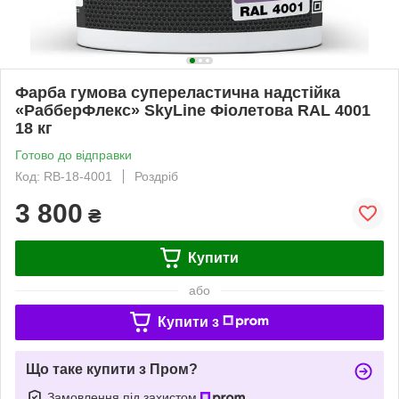
Фарба гумова супереластична надстійка
«РабберФлекс» SkyLine Фіолетова RAL 4001
18 кг
Готово до відправки
Код: RB-18-4001
Роздріб
3 800
₴
Купити
або
Купити з
Що таке купити з Пром?
Замовлення під захистом