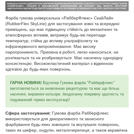
Фарба гумова універсальна «РабберФлекс» СкайЛайн
(RubberFlex SkyLine) для застосування зовні та всередині
приміщень, що має підвищену стійкість до механічних та
атмосферних впливів, витримує будь-які перепади
температур, стійка до впливу ультрафіолету та
інфрачервоного випромінювання. Має високу
паропроникність. Приємна в роботі, легко наноситься, не
розтікається та не розбризкується. Має насичену однорідну
консистенцію. Високоеластичний матеріал з відмінною
адгезією до будь-яких поверхонь.
ГАРНА НОВИНА!
Відтепер Гумова фарба "Рабберфлекс"
виготовляється за оновленою рецептурою та має ще більш
насичені, виражені кольори, бездоганну покривну здатність та
подовжений термін експлуатації!
Сфера застосування:
Гумова фарба Рабберфлекс
використовується для декоративного та захисного
фарбування будь-яких зовнішніх та внутрішніх поверхонь,
таких як шифер, ондулін, металочерепиця, а також керамічна