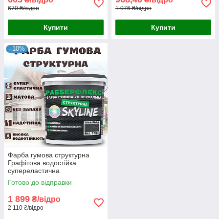
670 ₴/відро
1 076 ₴/відро
Купити
Купити
–10%
Фарба гумова структурна
Графітова водостійка
супереластична
універсальна емаль
Готово до відправки
«РабберФлекс» SkyLine для
зовнішніх робіт 14 кг
1 899
₴/відро
2 110 ₴/відро