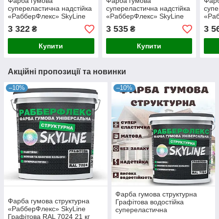
Фарба гумова
Фарба гумова
Фарб
супереластична надстійка
супереластична надстійка
супе
«РабберФлекс» SkyLine
«РабберФлекс» SkyLine
«Раб
Бірюзова RAL 5018 18 кг
Яскраво-блакитний RAL
Чорн
3 322
3 535
3 5
₴
₴
5015 18 кг
Купити
Купити
Акційні пропозиції та новинки
–10%
–10%
Фарба гумова структурна
Фарба гумова структурна
Графітова водостійка
«РабберФлекс» SkyLine
супереластична
Графітова RAL 7024 21 кг
універсальна емаль