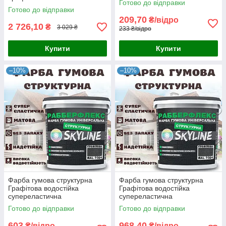
Готово до відправки
«РабберФлекс» SkyLine для
Готово до відправки
зовнішніх робіт 1.4 кг
209,70
₴/відро
2 726,10
₴
3 029 ₴
233 ₴/відро
Купити
Купити
–10%
–10%
Фарба гумова структурна
Фарба гумова структурна
Графітова водостійка
Графітова водостійка
супереластична
супереластична
універсальна емаль
універсальна емаль
Готово до відправки
Готово до відправки
«РабберФлекс» SkyLine для
«РабберФлекс» SkyLine для
зовнішніх робіт 4.2 кг
зовнішніх робіт 7 кг
603
968,40
₴/відро
₴/відро