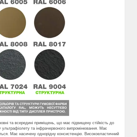
овні та всередині приміщень, що має підвищену стійкість до
ву ультрафіолету та інфрачервоного випромінювання. Має
ується. Має насичену однорідну консистенцію. Високоеластичний