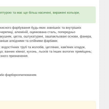
птурою та має ще більш насичені, виражені кольори,
исного фарбування будь-яких зовнішніх та внутрішніх
черепиці, алюміній, оцинкована сталь, попередньо
ракушняк, цегла, оштукатурені, зашпакльовані основи, фанера,
раніше алкідними та олійними фарбами.
 водостічних труб та жолобів, цегляних, кам'яних кладок,
о; ванних кімнат, кухонь, льохів та інших вологих приміщень;
ізного призначення.
 або фарборозпилювачем.