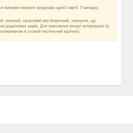
я використовувати продукцію однієї партії. У випадку
й, зелений, салатовий або блакитний), поверхня, що
ні додаткових шарів. Для зменшення витрат колерованої (в
колерованою в схожий пастельний відтінок).