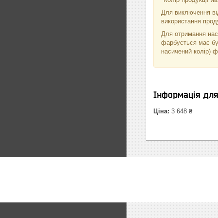
Для виключення від
використання проду
Для отримання нас
фарбується має бу
насичений колір) 
Інформація дл
Ціна:
3 648 ₴