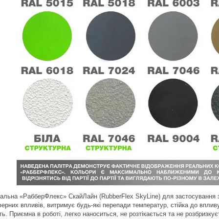
альна «РабберФлекс» СкайЛайн (RubberFlex SkyLine) для застосування з
ерних впливів, витримує будь-які перепади температур, стійка до впли
ть. Приємна в роботі, легко наноситься, не розтікається та не розбризк