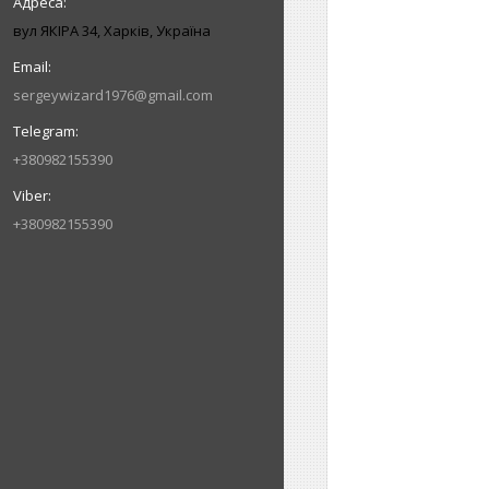
вул ЯКІРА 34, Харків, Україна
sergeywizard1976@gmail.com
+380982155390
+380982155390