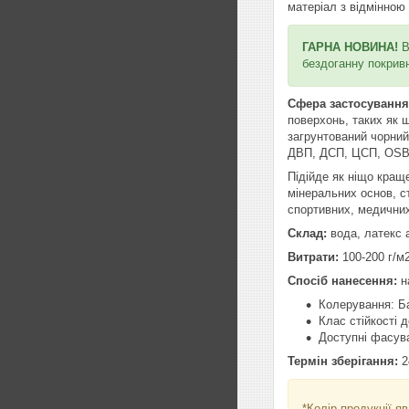
матеріал з відмінною
ГАРНА НОВИНА!
В
бездоганну покривн
Сфера застосування
поверхонь, таких як 
загрунтований чорний
ДВП, ДСП, ЦСП, OSB, 
Підійде як ніщо кращ
мінеральних основ, с
спортивних, медичних 
Склад:
вода, латекс а
Витрати:
100-200 г/м2
Спосіб нанесення:
н
Колерування: Ба
Клас стійкості д
Доступні фасуванн
Термін зберігання:
2
*Колір продукції 