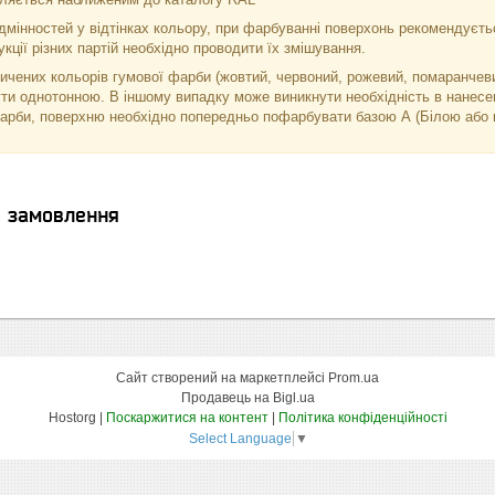
мінностей у відтінках кольору, при фарбуванні поверхонь рекомендуєтьс
кції різних партій необхідно проводити їх змішування.
ичених кольорів гумової фарби (жовтий, червоний, рожевий, помаранчеви
ти однотонною. В іншому випадку може виникнути необхідність в нанесен
фарби, поверхню необхідно попередньо пофарбувати базою А (Білою або 
я замовлення
Сайт створений на маркетплейсі
Prom.ua
Продавець на Bigl.ua
Hostorg |
Поскаржитися на контент
|
Політика конфіденційності
Select Language
▼