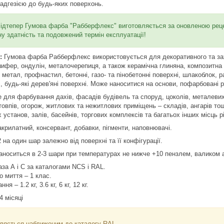
 адгезією до будь-яких поверхонь.
ідтепер Гумова фарба "Рабберфлекс" виготовляється за оновленою реце
у здатність та подовжений термін експлуатації!
:
Гумова фарба Рабберфлекс використовується для декоративного та зах
шифер, ондулін, металочерепиця, а також керамічна глиняна, композитна 
 метал, профнастил, бетонні, газо- та пінобетонні поверхні, шлакоблок, 
будь-які дерев'яні поверхні. Може наноситися на основи, пофарбовані 
е для фарбування дахів, фасадів будівель та споруд, цоколів, металевих
товпів, огорож, житлових та нежитлових приміщень – складів, ангарів тощ
установ, залів, басейнів, торгових комплексів та багатьох інших місць р
крилатний, консервант, добавки, пігменти, наповнювачі.
 на один шар залежно від поверхні та її конфігурації.
аноситься в 2-3 шари при температурах не нижче +10 пензлем, валиком
за А і С за каталогами NCS і RAL.
о миття – 1 клас.
я – 1.2 кг, 3.6 кг, 6 кг, 12 кг.
4 місяці
являється наближеним до каталогу RAL