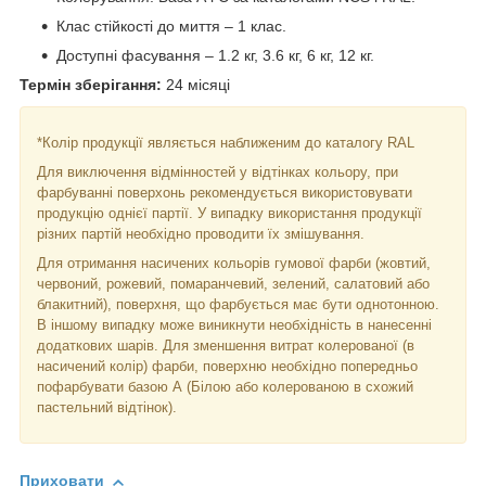
Клас стійкості до миття – 1 клас.
Доступні фасування – 1.2 кг, 3.6 кг, 6 кг, 12 кг.
Термін зберігання:
24 місяці
*Колір продукції являється наближеним до каталогу RAL
Для виключення відмінностей у відтінках кольору, при
фарбуванні поверхонь рекомендується використовувати
продукцію однієї партії. У випадку використання продукції
різних партій необхідно проводити їх змішування.
Для отримання насичених кольорів гумової фарби (жовтий,
червоний, рожевий, помаранчевий, зелений, салатовий або
блакитний), поверхня, що фарбується має бути однотонною.
В іншому випадку може виникнути необхідність в нанесенні
додаткових шарів. Для зменшення витрат колерованої (в
насичений колір) фарби, поверхню необхідно попередньо
пофарбувати базою А (Білою або колерованою в схожий
пастельний відтінок).
Приховати