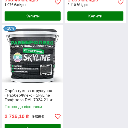
1 076 ₴/відро
2 110 ₴/відро
Купити
Купити
–10%
Фарба гумова структурна
«РабберФлекс» SkyLine
Графітова RAL 7024 21 кг
Готово до відправки
2 726,10
₴
3 029 ₴