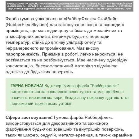
Фарба гумова універсальна «РабберФлекс» СкайЛайн
(RubberFlex SkyLine) для застосування зовні та всередині
приміщень, що має підвищену стійкість до механічних та
атмосферних впливів, витримує будь-які перепади
температур, стійка до впливу ультрафіолету та
інфрачервоного випромінювання. Має високу
паропроникність. Приємна в роботі, легко наноситься, не
розтікається та не розбризкується. Має насичену однорідну
консистенцію. Високоеластичний матеріал з відмінною
адгезією до будь-яких поверхонь.
ГАРНА НОВИНА!
Відтепер Гумова фарба "Рабберфлекс"
виготовляється за оновленою рецептурою та має ще більш
насичені, виражені кольори, бездоганну покривну здатність та
подовжений термін експлуатації!
Сфера застосування:
Гумова фарба Рабберфлекс
використовується для декоративного та захисного
фарбування будь-яких зовнішніх та внутрішніх поверхонь,
таких як шифер, ондулін, металочерепиця, а також керамічна