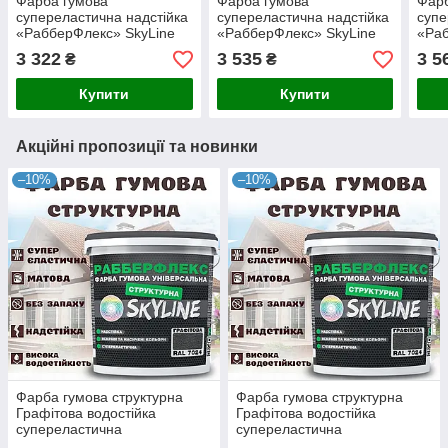
Фарба гумова
Фарба гумова
Фарб
супереластична надстійка
супереластична надстійка
супе
«РабберФлекс» SkyLine
«РабберФлекс» SkyLine
«Раб
Бірюзова RAL 5018 18 кг
Яскраво-блакитний RAL
Чорн
3 322
3 535
3 5
₴
₴
5015 18 кг
Купити
Купити
Акційні пропозиції та новинки
–10%
–10%
Фарба гумова структурна
Фарба гумова структурна
Графітова водостійка
Графітова водостійка
супереластична
супереластична
універсальна емаль
універсальна емаль