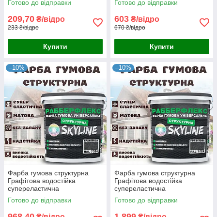
Готово до відправки
Готово до відправки
«РабберФлекс» SkyLine для
«РабберФлекс» SkyLine для
зовнішніх робіт 1.4 кг
зовнішніх робіт 4.2 кг
209,70
603
₴/відро
₴/відро
233 ₴/відро
670 ₴/відро
Купити
Купити
–10%
–10%
Фарба гумова структурна
Фарба гумова структурна
Графітова водостійка
Графітова водостійка
супереластична
супереластична
універсальна емаль
універсальна емаль
Готово до відправки
Готово до відправки
«РабберФлекс» SkyLine для
«РабберФлекс» SkyLine для
зовнішніх робіт 7 кг
зовнішніх робіт 14 кг
968,40
1 899
₴/відро
₴/відро