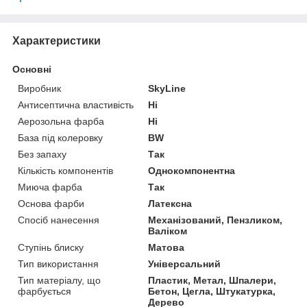
Характеристики
Основні
Виробник
SkyLine
Антисептична властивість
Ні
Аерозольна фарба
Ні
База під колеровку
BW
Без запаху
Так
Кількість компонентів
Однокомпонентна
Миюча фарба
Так
Основа фарби
Латексна
Спосіб нанесення
Механізований, Пензликом,
Валіком
Ступінь блиску
Матова
Тип використання
Універсальний
Тип матеріалу, що
Пластик, Метал, Шпалери,
фарбується
Бетон, Цегла, Штукатурка,
Дерево