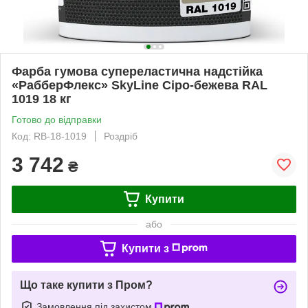
Фарба гумова супереластична надстійка
«РабберФлекс» SkyLine Сіро-бежева RAL
1019 18 кг
Готово до відправки
Код: RB-18-1019
Роздріб
3 742
₴
Купити
або
Купити з
Що таке купити з Пром?
Замовлення під захистом