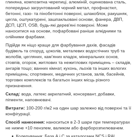
глиняна, композитна черепиці, алюміній, оцинкована сталь,
попередньо загрунтований чорний метал, профнастил,
бетонні, газо- та пінобетонні поверхні, шлакоблок, ракушняк,
цегла, оштукатурені, зашпакльовані основи, фанера, ДВП,
ДСП, ЦСП, OSB, будь-які дерев'яні поверхні. Може
наноситися на основи, пофарбовані раніше алкідними та
олійними фарбами.
Підійде як ніщо краще для фарбування дахів, фасадів
будівель та споруд, цоколів, металевих водостічних труб та
жолобів, цегляних, кам'яних кладок, мінеральних основ,
стовпів, огорож, житлових та нежитлових приміщень – складів,
ангарів тощо; ванних кімнат, кухонь, льохів та інших вологих
приміщень; спортивних, медичних установ, залів, басейнів,
торгових комплексів та багатьох інших місць різного
призначення.
Склад:
вода, латекс акрилатний, консервант, добавки,
пігменти, наповнювачі.
Витрати:
100-200 г/м2 на один шар залежно від поверхні та її
конфігурації.
Спосіб нанесення:
наноситься в 2-3 шари при температурах
не нижче +10 пензлем, валиком або фарборозпилювачем.
Колерування: База А і С за каталогами NCS і RAL.