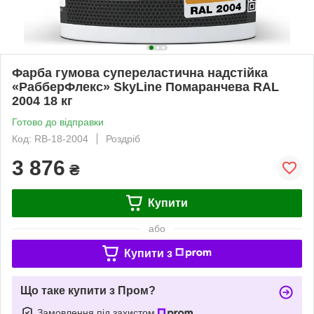
Фарба гумова супереластична надстійка
«РабберФлекс» SkyLine Помаранчева RAL
2004 18 кг
Готово до відправки
Код: RB-18-2004
Роздріб
3 876
₴
Купити
або
Купити з
Що таке купити з Пром?
Замовлення під захистом