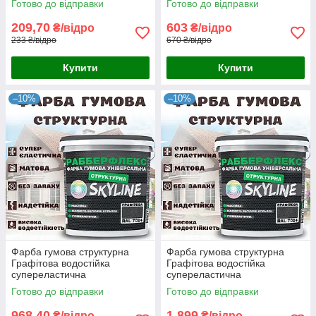
Готово до відправки
Готово до відправки
«РабберФлекс» SkyLine для
«РабберФлекс» SkyLine для
зовнішніх робіт 1.4 кг
зовнішніх робіт 4.2 кг
209,70
603
₴/відро
₴/відро
233 ₴/відро
670 ₴/відро
Купити
Купити
–10%
–10%
Фарба гумова структурна
Фарба гумова структурна
Графітова водостійка
Графітова водостійка
супереластична
супереластична
універсальна емаль
універсальна емаль
Готово до відправки
Готово до відправки
«РабберФлекс» SkyLine для
«РабберФлекс» SkyLine для
зовнішніх робіт 7 кг
зовнішніх робіт 14 кг
968,40
1 899
₴/відро
₴/відро