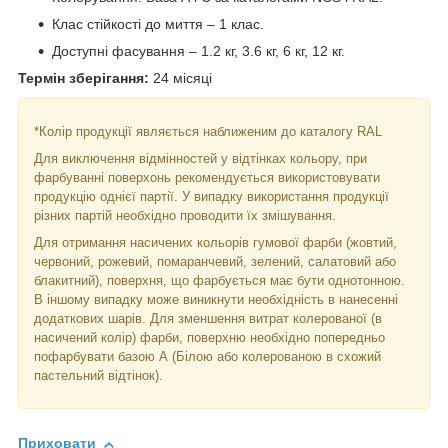
Клас стійкості до миття – 1 клас.
Доступні фасування – 1.2 кг, 3.6 кг, 6 кг, 12 кг.
Термін зберігання:
24 місяці
*Колір продукції являється наближеним до каталогу RAL
Для виключення відмінностей у відтінках кольору, при
фарбуванні поверхонь рекомендується використовувати
продукцію однієї партії. У випадку використання продукції
різних партій необхідно проводити їх змішування.
Для отримання насичених кольорів гумової фарби (жовтий,
червоний, рожевий, помаранчевий, зелений, салатовий або
блакитний), поверхня, що фарбується має бути однотонною.
В іншому випадку може виникнути необхідність в нанесенні
додаткових шарів. Для зменшення витрат колерованої (в
насичений колір) фарби, поверхню необхідно попередньо
пофарбувати базою А (Білою або колерованою в схожий
пастельний відтінок).
Приховати