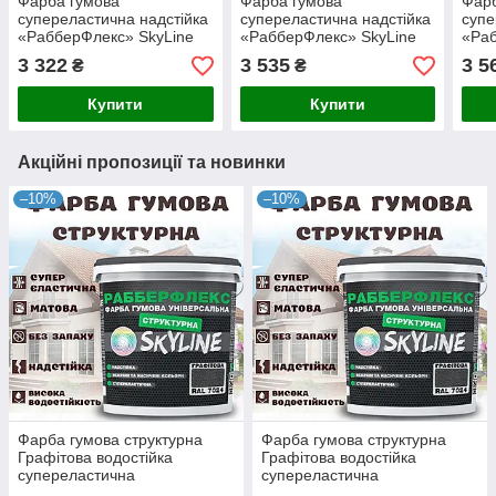
Фарба гумова
Фарба гумова
Фарб
супереластична надстійка
супереластична надстійка
супе
«РабберФлекс» SkyLine
«РабберФлекс» SkyLine
«Раб
Бірюзова RAL 5018 18 кг
Яскраво-блакитний RAL
Чорн
3 322
3 535
3 5
₴
₴
5015 18 кг
Купити
Купити
Акційні пропозиції та новинки
–10%
–10%
Фарба гумова структурна
Фарба гумова структурна
Графітова водостійка
Графітова водостійка
супереластична
супереластична
універсальна емаль
універсальна емаль