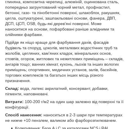
глиняна, композитна черепиці, алюміній, оцинкована сталь,
попередньо загрунтований чорний метал, профнастил,
бетонні, газо- та пінобетонні поверхні, шлакоблок, ракушняк,
цегла, оштукатурені, зашпакльовані основи, фанера, ДВП,
ДСП, ЦСП, OSB, будь-які дерев'яні поверхні. Може
наноситися на основи, пофарбовані раніше алкідними та
олійними фарбами.
Підійде як ніщо краще для фарбування дахів, фасадів
будівель та споруд, цоколів, металевих водостічних труб та
жолобів, цегляних, кам'яних кладок, мінеральних основ,
стовпів, огорож, житлових та нежитлових приміщень – складів,
ангарів тощо; ванних кімнат, кухонь, льохів та інших вологих
приміщень; спортивних, медичних установ, залів, басейнів,
торгових комплексів та багатьох інших місць різного
призначення.
Склад:
вода, латекс акрилатний, консервант, добавки,
пігменти, наповнювачі.
Витрати:
100-200 г/м2 на один шар залежно від поверхні та її
конфігурації.
Спосіб нанесення:
наноситься в 2-3 шари при температурах
не нижче +10 пензлем, валиком або фарборозпилювачем.
Колерування: База А і С за каталогами NCS і RAL.