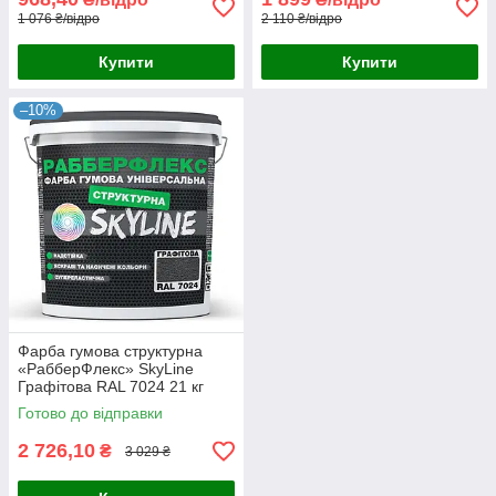
1 076 ₴/відро
2 110 ₴/відро
Купити
Купити
–10%
Фарба гумова структурна
«РабберФлекс» SkyLine
Графітова RAL 7024 21 кг
Готово до відправки
2 726,10
₴
3 029 ₴