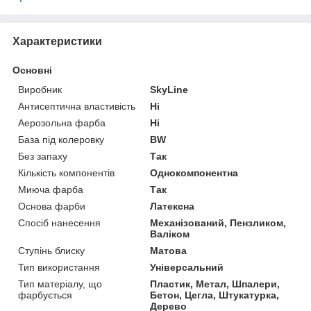
Характеристики
Основні
Виробник
SkyLine
Антисептична властивість
Ні
Аерозольна фарба
Ні
База під колеровку
BW
Без запаху
Так
Кількість компонентів
Однокомпонентна
Миюча фарба
Так
Основа фарби
Латексна
Спосіб нанесення
Механізований, Пензликом,
Валіком
Ступінь блиску
Матова
Тип використання
Універсальний
Тип матеріалу, що
Пластик, Метал, Шпалери,
фарбується
Бетон, Цегла, Штукатурка,
Дерево