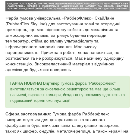
Фарба гумова універсальна «РабберФлекс» СкайЛайн
(RubberFlex SkyLine) для застосування зовні та всередині
приміщень, що має підвищену стійкість до механічних та
атмосферних впливів, витримує будь-які перепади
температур, стійка до впливу ультрафіолету та
інфрачервоного випромінювання. Має високу
паропроникність. Приємна в роботі, легко наноситься, не
розтікається та не розбризкується. Має насичену однорідну
консистенцію. Високоеластичний матеріал з відмінною
адгезією до будь-яких поверхонь.
ГАРНА НОВИНА!
Відтепер Гумова фарба "Рабберфлекс"
виготовляється за оновленою рецептурою та має ще більш
насичені, виражені кольори, бездоганну покривну здатність та
подовжений термін експлуатації!
Сфера застосування:
Гумова фарба Рабберфлекс
використовується для декоративного та захисного
фарбування будь-яких зовнішніх та внутрішніх поверхонь,
таких як шифер, ондулін, металочерепиця, а також керамічна