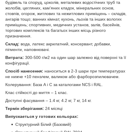
будівель та споруд, цоколів, металевих водостічних труб та
жолобів, цегляних, кам'яних кладок, мінеральних основ,
стовпів, огорож, житлових та нежитлових приміщень – складів,
ангарів тощо; ванних кімнат, кухонь, льохів та інших вологих
приміщень; спортивних, медичних установ, залів, басейнів,
торгових комплексів та багатьох інших місць різного
призначення.
Склад:
вода, латекс акрилатний, консервант, добавки,
пігменти, наповнювачі.
Витрата:
300-500 г/м2 на один шар залежно від поверхні та її
конфігурації.
Спосіб нанесення:
наноситься в 2-3 шари при температурах
не нижче +10 пензлем, валиком або фарборозпилювачем.
Колерування: База А і С за каталогами NCS і RAL.
Клас стійкості до миття – 1 клас.
Доступні фасування – 1.4 кг, 4.2 кг, 7 кг, 14 кг.
Термін зберігання:
24 місяці
Випускаеться у готових кольорах:
Структурний Білий (Базовий)