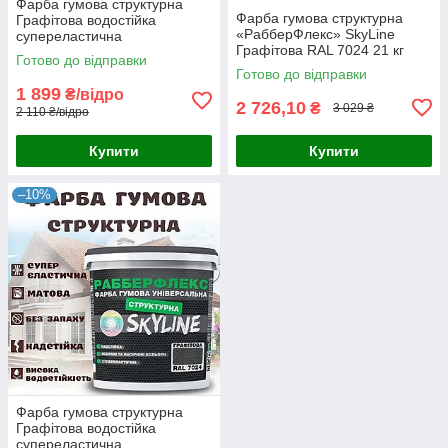
Фарба гумова структурна
Фарба гумова структурна
Графітова водостійка
«РабберФлекс» SkyLine
супереластична
Графітова RAL 7024 21 кг
універсальна емаль
Готово до відправки
«РабберФлекс» SkyLine для
Готово до відправки
зовнішніх робіт 14 кг
1 899
₴/відро
2 726,10
₴
3 029 ₴
2 110 ₴/відро
Купити
Купити
–10%
Фарба гумова структурна
Графітова водостійка
супереластична