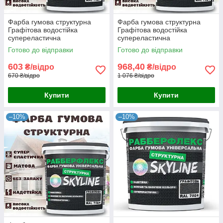
Фарба гумова структурна
Фарба гумова структурна
Графітова водостійка
Графітова водостійка
супереластична
супереластична
універсальна емаль
універсальна емаль
Готово до відправки
Готово до відправки
«РабберФлекс» SkyLine для
«РабберФлекс» SkyLine для
зовнішніх робіт 4.2 кг
зовнішніх робіт 7 кг
603
968,40
₴/відро
₴/відро
670 ₴/відро
1 076 ₴/відро
Купити
Купити
–10%
–10%