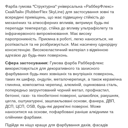
Фарба гумова *Структурна* універсальна «РабберФлекс»
СкайЛайн (RubberFlex SkyLine) для застосування зовні та
всередині приміщень, що має підвищену стійкість до
механічних та атмосферних впливів, витримує будь-які
перепади температур, стійка до впливу ультрафіолету та
інфрачервоного випромінювання. Має високу
паропроникність. Приємна в роботі, легко наноситься, не
розтікається та не розбризкується. Має насичену однорідну
консистенцію. Високоеластичний матеріал з відмінною
адгезією до будь-яких поверхонь.
Сфера застосування:
Гумова фарба Рабберфлекс
використовується для декоративного та захисного
фарбування будь-яких зовнішніх та внутрішніх поверхонь,
таких як шифер, ондулін, металочерепиця, а також керамічна
глиняна, композитна черепиці, алюміній, оцинкована сталь,
попередньо загрунтований чорний метал, профнастил,
бетонні, газо- та пінобетонні поверхні, шлакоблок, ракушняк,
цегла, оштукатурені, зашпакльовані основи, фанера, ДВП,
ДСП, ЦСП, OSB, будь-які дерев'яні поверхні. Може
наноситися на основи, пофарбовані раніше алкідними та
олійними фарбами.
Підійде як ніщо краще для фарбування дахів, фасадів