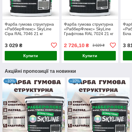
Фарба гумова структурна
Фарба гумова структурна
Фарб
«РабберФлекс» SkyLine
«РабберФлекс» SkyLine
«Раб
Сіра RAL 7046 21 кг
Графітова RAL 7024 21 кг
Біла
3 029
2 726,10
3 8
₴
₴
3 029 ₴
Купити
Купити
Акційні пропозиції та новинки
–10%
–10%