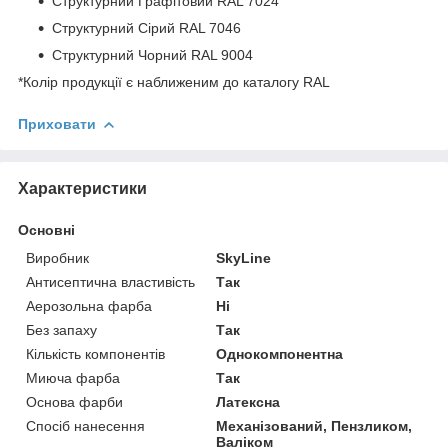
Структурний Графітовий RAL 7024
Структурний Сірий RAL 7046
Структурний Чорний RAL 9004
*Колір продукції є наближеним до каталогу RAL
Приховати
Характеристики
Основні
Виробник
SkyLine
Антисептична властивість
Так
Аерозольна фарба
Ні
Без запаху
Так
Кількість компонентів
Однокомпонентна
Миюча фарба
Так
Основа фарби
Латексна
Спосіб нанесення
Механізований, Пензликом,
Валіком