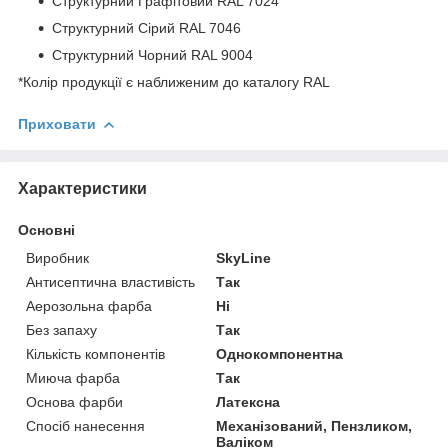
Структурний Графітовий RAL 7024
Структурний Сірий RAL 7046
Структурний Чорний RAL 9004
*Колір продукції є наближеним до каталогу RAL
Приховати
Характеристики
Основні
Виробник
SkyLine
Антисептична властивість
Так
Аерозольна фарба
Ні
Без запаху
Так
Кількість компонентів
Однокомпонентна
Миюча фарба
Так
Основа фарби
Латексна
Спосіб нанесення
Механізований, Пензликом,
Валіком