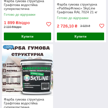
Фарба гумова структурна
Фарба гумова структурна
Графітова водостійка
«РабберФлекс» SkyLine
супереластична
Графітова RAL 7024 21 кг
універсальна емаль
Готово до відправки
«РабберФлекс» SkyLine для
Готово до відправки
зовнішніх робіт 14 кг
1 899
₴/відро
2 726,10
₴
3 029 ₴
2 110 ₴/відро
Купити
Купити
–10%
Фарба гумова структурна
Графітова водостійка
супереластична