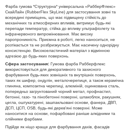
Фарба гумова *Структурна* універсальна «РабберФлекс»
СкайЛайн (RubberFlex SkyLine) для застосування зовні та
всередині приміщень, що має підвищену стійкість до
механічних та атмосферних впливів, витримує будь-які
перепади температур, стійка до впливу ультрафіолету та
інфрачервоного випромінювання. Має високу
паропроникність. Приємна в роботі, легко наноситься, не
розтікається та не розбризкується. Має насичену однорідну
консистенцію. Високоеластичний матеріал з відмінною
адгезією до будь-яких поверхонь.
Сфера застосування:
Гумова фарба Рабберфлекс
використовується для декоративного та захисного
фарбування будь-яких зовнішніх та внутрішніх поверхонь,
таких як шифер, ондулін, металочерепиця, а також керамічна
глиняна, композитна черепиці, алюміній, оцинкована сталь,
попередньо загрунтований чорний метал, профнастил,
бетонні, газо- та пінобетонні поверхні, шлакоблок, ракушняк,
цегла, оштукатурені, зашпакльовані основи, фанера, ДВП,
ДСП, ЦСП, OSB, будь-які дерев'яні поверхні. Може
наноситися на основи, пофарбовані раніше алкідними та
олійними фарбами.
Підійде як ніщо краще для фарбування дахів, фасадів