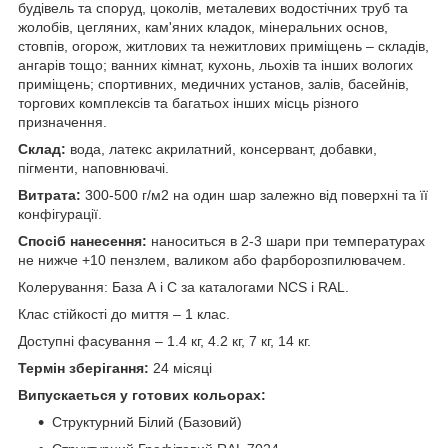
будівель та споруд, цоколів, металевих водостічних труб та
жолобів, цегляних, кам'яних кладок, мінеральних основ,
стовпів, огорож, житлових та нежитлових приміщень – складів,
ангарів тощо; ванних кімнат, кухонь, льохів та інших вологих
приміщень; спортивних, медичних установ, залів, басейнів,
торгових комплексів та багатьох інших місць різного
призначення.
Склад:
вода, латекс акрилатний, консервант, добавки,
пігменти, наповнювачі.
Витрата:
300-500 г/м2 на один шар залежно від поверхні та її
конфігурації.
Спосіб нанесення:
наноситься в 2-3 шари при температурах
не нижче +10 пензлем, валиком або фарборозпилювачем.
Колерування: База А і С за каталогами NCS і RAL.
Клас стійкості до миття – 1 клас.
Доступні фасування – 1.4 кг, 4.2 кг, 7 кг, 14 кг.
Термін зберігання:
24 місяці
Випускаеться у готових кольорах:
Структурний Білий (Базовий)