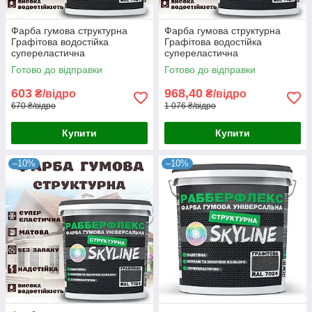
Фарба гумова структурна
Фарба гумова структурна
Графітова водостійка
Графітова водостійка
супереластична
супереластична
універсальна емаль
універсальна емаль
Готово до відправки
Готово до відправки
«РабберФлекс» SkyLine для
«РабберФлекс» SkyLine для
зовнішніх робіт 4.2 кг
зовнішніх робіт 7 кг
603
968,40
₴/відро
₴/відро
670 ₴/відро
1 076 ₴/відро
Купити
Купити
–10%
–10%