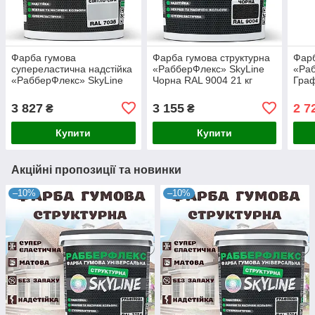
Фарба гумова
Фарба гумова структурна
Фарб
супереластична надстійка
«РабберФлекс» SkyLine
«Раб
«РабберФлекс» SkyLine
Чорна RAL 9004 21 кг
Граф
Світло-сіра RAL 7035 18 кг
3 827
3 155
2 7
₴
₴
Купити
Купити
Акційні пропозиції та новинки
–10%
–10%