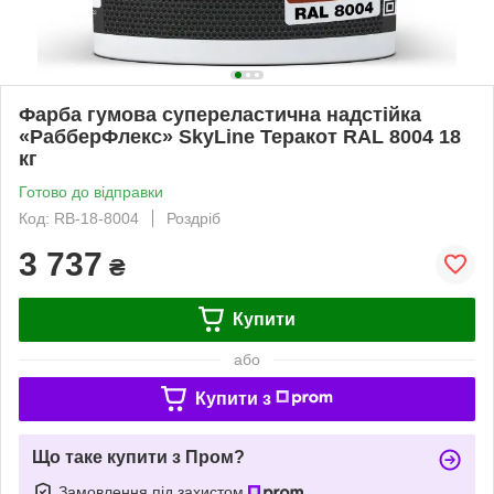
Фарба гумова супереластична надстійка
«РабберФлекс» SkyLine Теракот RAL 8004 18
кг
Готово до відправки
Код: RB-18-8004
Роздріб
3 737
₴
Купити
або
Купити з
Що таке купити з Пром?
Замовлення під захистом