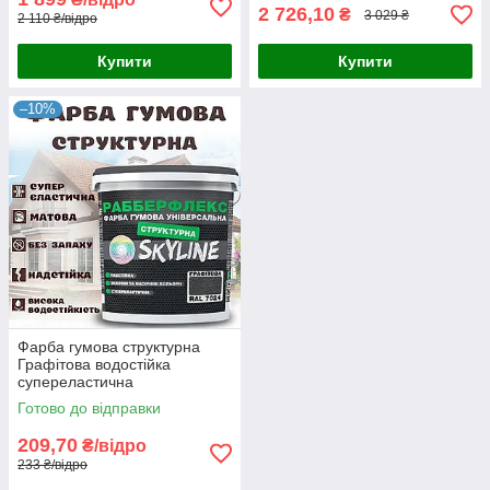
2 726,10
₴
3 029 ₴
2 110 ₴/відро
Купити
Купити
–10%
Фарба гумова структурна
Графітова водостійка
супереластична
універсальна емаль
Готово до відправки
«РабберФлекс» SkyLine для
зовнішніх робіт 1.4 кг
209,70
₴/відро
233 ₴/відро