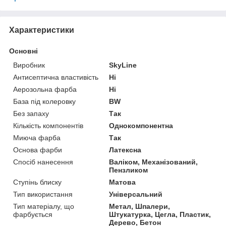
Характеристики
Основні
Виробник
SkyLine
Антисептична властивість
Ні
Аерозольна фарба
Ні
База під колеровку
BW
Без запаху
Так
Кількість компонентів
Однокомпонентна
Миюча фарба
Так
Основа фарби
Латексна
Спосіб нанесення
Валіком, Механізований,
Пензликом
Ступінь блиску
Матова
Тип використання
Універсальний
Тип матеріалу, що
Метал, Шпалери,
фарбується
Штукатурка, Цегла, Пластик,
Дерево, Бетон