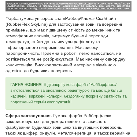
Фарба гумова універсальна «РабберФлекс» СкайЛайн
(RubberFlex SkyLine) для застосування зовні та всередині
приміщень, що має підвищену стійкість до механічних та
атмосферних впливів, витримує будь-які перепади
температур, стійка до впливу ультрафіолету та
інфрачервоного випромінювання. Має високу
паропроникність. Приємна в роботі, легко наноситься, не
розтікається та не розбризкується. Має насичену однорідну
консистенцію. Високоеластичний матеріал з відмінною
адгезією до будь-яких поверхонь.
ГАРНА НОВИНА!
Відтепер Гумова фарба "Рабберфлекс"
виготовляється за оновленою рецептурою та має ще більш
насичені, виражені кольори, бездоганну покривну здатність та
подовжений термін експлуатації!
Сфера застосування:
Гумова фарба Рабберфлекс
використовується для декоративного та захисного
фарбування будь-яких зовнішніх та внутрішніх поверхонь,
таких як шифер, ондулін, металочерепиця, а також керамічна