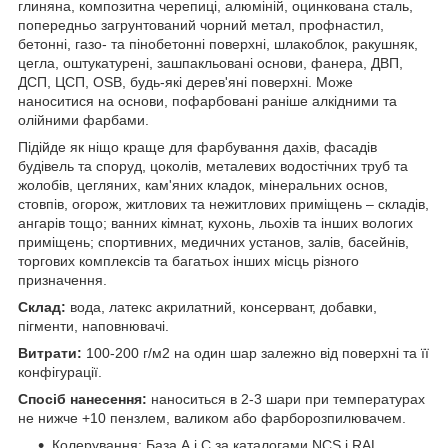
глиняна, композитна черепиці, алюміній, оцинкована сталь,
попередньо загрунтований чорний метал, профнастил,
бетонні, газо- та пінобетонні поверхні, шлакоблок, ракушняк,
цегла, оштукатурені, зашпакльовані основи, фанера, ДВП,
ДСП, ЦСП, OSB, будь-які дерев'яні поверхні. Може
наноситися на основи, пофарбовані раніше алкідними та
олійними фарбами.
Підійде як ніщо краще для фарбування дахів, фасадів
будівель та споруд, цоколів, металевих водостічних труб та
жолобів, цегляних, кам'яних кладок, мінеральних основ,
стовпів, огорож, житлових та нежитлових приміщень – складів,
ангарів тощо; ванних кімнат, кухонь, льохів та інших вологих
приміщень; спортивних, медичних установ, залів, басейнів,
торгових комплексів та багатьох інших місць різного
призначення.
Склад:
вода, латекс акрилатний, консервант, добавки,
пігменти, наповнювачі.
Витрати:
100-200 г/м2 на один шар залежно від поверхні та її
конфігурації.
Спосіб нанесення:
наноситься в 2-3 шари при температурах
не нижче +10 пензлем, валиком або фарборозпилювачем.
Колерування: База А і С за каталогами NCS і RAL.