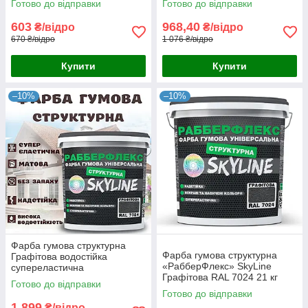
Готово до відправки
Готово до відправки
«РабберФлекс» SkyLine для
«РабберФлекс» SkyLine для
зовнішніх робіт 4.2 кг
зовнішніх робіт 7 кг
603
968,40
₴/відро
₴/відро
670 ₴/відро
1 076 ₴/відро
Купити
Купити
–10%
–10%
Фарба гумова структурна
Фарба гумова структурна
Графітова водостійка
«РабберФлекс» SkyLine
супереластична
Графітова RAL 7024 21 кг
універсальна емаль
Готово до відправки
«РабберФлекс» SkyLine для
Готово до відправки
зовнішніх робіт 14 кг
1 899
₴/відро