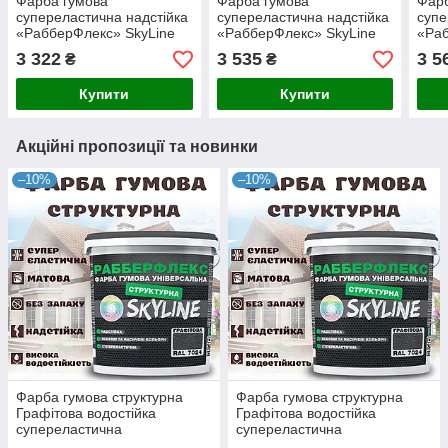
Фарба гумова
Фарба гумова
Фарб
супереластична надстійка
супереластична надстійка
супе
«РабберФлекс» SkyLine
«РабберФлекс» SkyLine
«Раб
Бірюзова RAL 5018 18 кг
Яскраво-блакитний RAL
Чорн
3 322
3 535
3 5
₴
₴
5015 18 кг
Купити
Купити
Акційні пропозиції та новинки
–10%
–10%
Фарба гумова структурна
Фарба гумова структурна
Графітова водостійка
Графітова водостійка
супереластична
супереластична
універсальна емаль
універсальна емаль