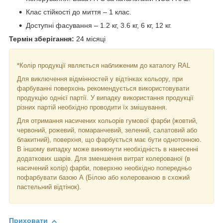
Клас стійкості до миття – 1 клас.
Доступні фасування – 1.2 кг, 3.6 кг, 6 кг, 12 кг.
Термін зберігання:
24 місяці
*Колір продукції являється наближеним до каталогу RAL
Для виключення відмінностей у відтінках кольору, при
фарбуванні поверхонь рекомендується використовувати
продукцію однієї партії. У випадку використання продукції
різних партій необхідно проводити їх змішування.
Для отримання насичених кольорів гумової фарби (жовтий,
червоний, рожевий, помаранчевий, зелений, салатовий або
блакитний), поверхня, що фарбується має бути однотонною.
В іншому випадку може виникнути необхідність в нанесенні
додаткових шарів. Для зменшення витрат колерованої (в
насичений колір) фарби, поверхню необхідно попередньо
пофарбувати базою А (Білою або колерованою в схожий
пастельний відтінок).
Приховати