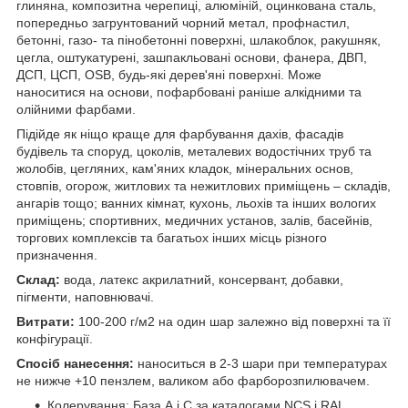
глиняна, композитна черепиці, алюміній, оцинкована сталь,
попередньо загрунтований чорний метал, профнастил,
бетонні, газо- та пінобетонні поверхні, шлакоблок, ракушняк,
цегла, оштукатурені, зашпакльовані основи, фанера, ДВП,
ДСП, ЦСП, OSB, будь-які дерев'яні поверхні. Може
наноситися на основи, пофарбовані раніше алкідними та
олійними фарбами.
Підійде як ніщо краще для фарбування дахів, фасадів
будівель та споруд, цоколів, металевих водостічних труб та
жолобів, цегляних, кам'яних кладок, мінеральних основ,
стовпів, огорож, житлових та нежитлових приміщень – складів,
ангарів тощо; ванних кімнат, кухонь, льохів та інших вологих
приміщень; спортивних, медичних установ, залів, басейнів,
торгових комплексів та багатьох інших місць різного
призначення.
Склад:
вода, латекс акрилатний, консервант, добавки,
пігменти, наповнювачі.
Витрати:
100-200 г/м2 на один шар залежно від поверхні та її
конфігурації.
Спосіб нанесення:
наноситься в 2-3 шари при температурах
не нижче +10 пензлем, валиком або фарборозпилювачем.
Колерування: База А і С за каталогами NCS і RAL.