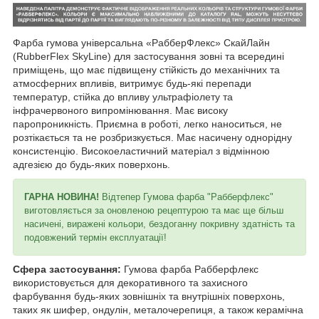
Фарба гумова універсальна «РабберФлекс» СкайЛайн
(RubberFlex SkyLine) для застосування зовні та всередині
приміщень, що має підвищену стійкість до механічних та
атмосферних впливів, витримує будь-які перепади
температур, стійка до впливу ультрафіолету та
інфрачервоного випромінювання. Має високу
паропроникність. Приємна в роботі, легко наноситься, не
розтікається та не розбризкується. Має насичену однорідну
консистенцію. Високоеластичний матеріал з відмінною
адгезією до будь-яких поверхонь.
ГАРНА НОВИНА!
Відтепер Гумова фарба "Рабберфлекс"
виготовляється за оновленою рецептурою та має ще більш
насичені, виражені кольори, бездоганну покривну здатність та
подовжений термін експлуатації!
Сфера застосування:
Гумова фарба Рабберфлекс
використовується для декоративного та захисного
фарбування будь-яких зовнішніх та внутрішніх поверхонь,
таких як шифер, ондулін, металочерепиця, а також керамічна