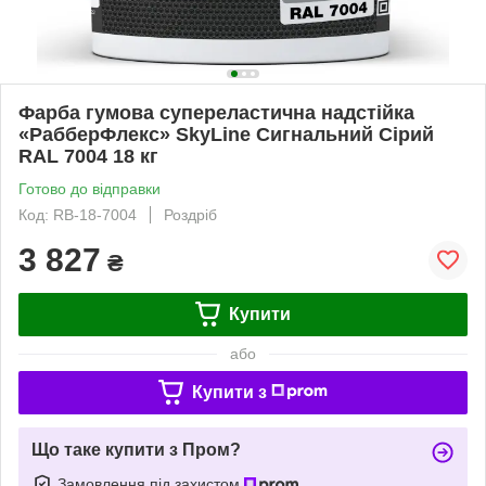
Фарба гумова супереластична надстійка
«РабберФлекс» SkyLine Сигнальний Сірий
RAL 7004 18 кг
Готово до відправки
Код: RB-18-7004
Роздріб
3 827
₴
Купити
або
Купити з
Що таке купити з Пром?
Замовлення під захистом