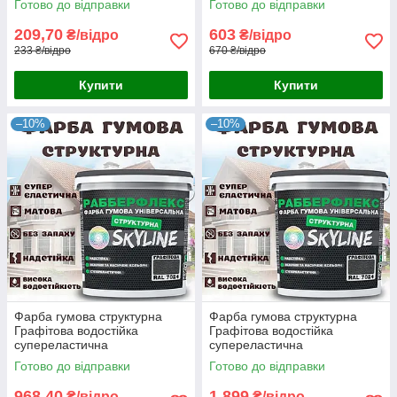
Готово до відправки
Готово до відправки
«РабберФлекс» SkyLine для
«РабберФлекс» SkyLine для
зовнішніх робіт 1.4 кг
зовнішніх робіт 4.2 кг
209,70
603
₴/відро
₴/відро
233 ₴/відро
670 ₴/відро
Купити
Купити
–10%
–10%
Фарба гумова структурна
Фарба гумова структурна
Графітова водостійка
Графітова водостійка
супереластична
супереластична
універсальна емаль
універсальна емаль
Готово до відправки
Готово до відправки
«РабберФлекс» SkyLine для
«РабберФлекс» SkyLine для
зовнішніх робіт 7 кг
зовнішніх робіт 14 кг
968,40
1 899
₴/відро
₴/відро