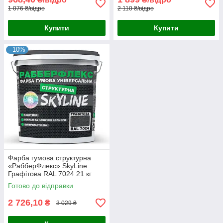
1 076 ₴/відро
2 110 ₴/відро
Купити
Купити
–10%
Фарба гумова структурна
«РабберФлекс» SkyLine
Графітова RAL 7024 21 кг
Готово до відправки
2 726,10
₴
3 029 ₴