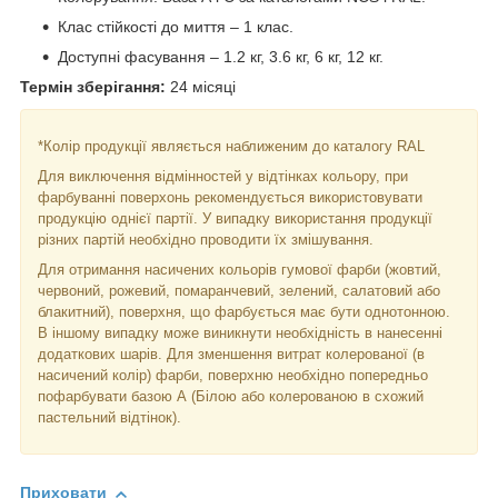
Клас стійкості до миття – 1 клас.
Доступні фасування – 1.2 кг, 3.6 кг, 6 кг, 12 кг.
Термін зберігання:
24 місяці
*Колір продукції являється наближеним до каталогу RAL
Для виключення відмінностей у відтінках кольору, при
фарбуванні поверхонь рекомендується використовувати
продукцію однієї партії. У випадку використання продукції
різних партій необхідно проводити їх змішування.
Для отримання насичених кольорів гумової фарби (жовтий,
червоний, рожевий, помаранчевий, зелений, салатовий або
блакитний), поверхня, що фарбується має бути однотонною.
В іншому випадку може виникнути необхідність в нанесенні
додаткових шарів. Для зменшення витрат колерованої (в
насичений колір) фарби, поверхню необхідно попередньо
пофарбувати базою А (Білою або колерованою в схожий
пастельний відтінок).
Приховати