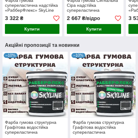
Фарба гумова
Фарба гумова Сигнальна
Фарб
супереластична надстійка
Сіра надстійка
супе
«РабберФлекс» SkyLine
супереластична
«Раб
Бірюзова RAL 5018 18 кг
універсальна емаль
Яскр
3 322
2 667
3 5
₴
₴/відро
«РабберФлекс» SkyLine
5015
для будь-яких поверхонь
Купити
Купити
12 кг
Акційні пропозиції та новинки
–10%
–10%
Фарба гумова структурна
Фарба гумова структурна
Графітова водостійка
Графітова водостійка
супереластична
супереластична
універсальна емаль
універсальна емаль