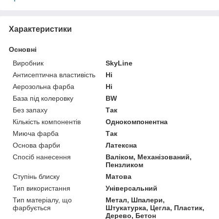
Характеристики
Основні
Виробник
SkyLine
Антисептична властивість
Ні
Аерозольна фарба
Ні
База під колеровку
BW
Без запаху
Так
Кількість компонентів
Однокомпонентна
Миюча фарба
Так
Основа фарби
Латексна
Спосіб нанесення
Валіком, Механізований,
Пензликом
Ступінь блиску
Матова
Тип використання
Універсальний
Тип матеріалу, що
Метал, Шпалери,
фарбується
Штукатурка, Цегла, Пластик,
Дерево, Бетон