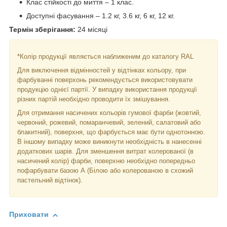
Клас стійкості до миття – 1 клас.
Доступні фасування – 1.2 кг, 3.6 кг, 6 кг, 12 кг.
Термін зберігання:
24 місяці
*Колір продукції являється наближеним до каталогу RAL
Для виключення відмінностей у відтінках кольору, при
фарбуванні поверхонь рекомендується використовувати
продукцію однієї партії. У випадку використання продукції
різних партій необхідно проводити їх змішування.
Для отримання насичених кольорів гумової фарби (жовтий,
червоний, рожевий, помаранчевий, зелений, салатовий або
блакитний), поверхня, що фарбується має бути однотонною.
В іншому випадку може виникнути необхідність в нанесенні
додаткових шарів. Для зменшення витрат колерованої (в
насичений колір) фарби, поверхню необхідно попередньо
пофарбувати базою А (Білою або колерованою в схожий
пастельний відтінок).
Приховати