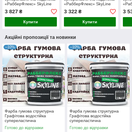
«РабберФлекс» SkyLine
«РабберФлекс» SkyLine
«Раб
Світло-сіра RAL 7035 18 кг
Бірюзова RAL 5018 18 кг
Яскр
3 827
3 322
3 5
₴
₴
5015
Купити
Купити
Акційні пропозиції та новинки
–10%
–10%
Фарба гумова структурна
Фарба гумова структурна
Графітова водостійка
Графітова водостійка
супереластична
супереластична
універсальна емаль
універсальна емаль
Готово до відправки
Готово до відправки
«РабберФлекс» SkyLine для
«РабберФлекс» SkyLine для