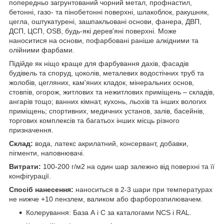
попередньо загрунтований чорний метал, профнастил,
бетонні, газо- та пінобетонні поверхні, шлакоблок, ракушняк,
цегла, оштукатурені, зашпакльовані основи, фанера, ДВП,
ДСП, ЦСП, OSB, будь-які дерев'яні поверхні. Може
наноситися на основи, пофарбовані раніше алкідними та
олійними фарбами.
Підійде як ніщо краще для фарбування дахів, фасадів
будівель та споруд, цоколів, металевих водостічних труб та
жолобів, цегляних, кам'яних кладок, мінеральних основ,
стовпів, огорож, житлових та нежитлових приміщень – складів,
ангарів тощо; ванних кімнат, кухонь, льохів та інших вологих
приміщень; спортивних, медичних установ, залів, басейнів,
торгових комплексів та багатьох інших місць різного
призначення.
Склад:
вода, латекс акрилатний, консервант, добавки,
пігменти, наповнювачі.
Витрати:
100-200 г/м2 на один шар залежно від поверхні та її
конфігурації.
Спосіб нанесення:
наноситься в 2-3 шари при температурах
не нижче +10 пензлем, валиком або фарборозпилювачем.
Колерування: База А і С за каталогами NCS і RAL.