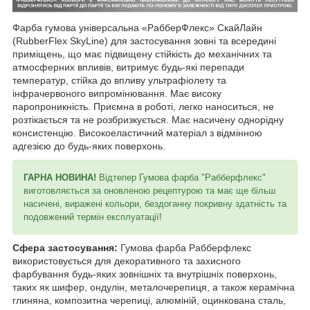
Фарба гумова універсальна «РабберФлекс» СкайЛайн
(RubberFlex SkyLine) для застосування зовні та всередині
приміщень, що має підвищену стійкість до механічних та
атмосферних впливів, витримує будь-які перепади
температур, стійка до впливу ультрафіолету та
інфрачервоного випромінювання. Має високу
паропроникність. Приємна в роботі, легко наноситься, не
розтікається та не розбризкується. Має насичену однорідну
консистенцію. Високоеластичний матеріал з відмінною
адгезією до будь-яких поверхонь.
ГАРНА НОВИНА!
Відтепер Гумова фарба "Рабберфлекс"
виготовляється за оновленою рецептурою та має ще більш
насичені, виражені кольори, бездоганну покривну здатність та
подовжений термін експлуатації!
Сфера застосування:
Гумова фарба Рабберфлекс
використовується для декоративного та захисного
фарбування будь-яких зовнішніх та внутрішніх поверхонь,
таких як шифер, ондулін, металочерепиця, а також керамічна
глиняна, композитна черепиці, алюміній, оцинкована сталь,