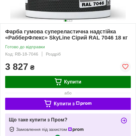
Фарба гумова супереластична надстійка
«РабберФлекс» SkyLine Сірий RAL 7046 18 кг
Готово до відправки
Код: RB-18-7046
Роздріб
3 827
₴
Купити
або
Купити з
Що таке купити з Пром?
Замовлення під захистом