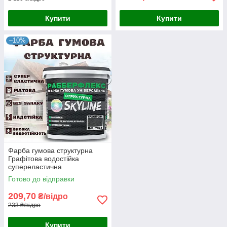
Купити
Купити
–10%
Фарба гумова структурна
Графітова водостійка
супереластична
універсальна емаль
Готово до відправки
«РабберФлекс» SkyLine для
зовнішніх робіт 1.4 кг
209,70
₴/відро
233 ₴/відро
Купити