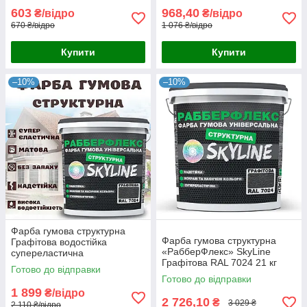
зовнішніх робіт 4.2 кг
зовнішніх робіт 7 кг
603
968,40
₴/відро
₴/відро
670 ₴/відро
1 076 ₴/відро
Купити
Купити
–10%
–10%
Фарба гумова структурна
Фарба гумова структурна
Графітова водостійка
«РабберФлекс» SkyLine
супереластична
Графітова RAL 7024 21 кг
універсальна емаль
Готово до відправки
«РабберФлекс» SkyLine для
Готово до відправки
зовнішніх робіт 14 кг
1 899
₴/відро
2 726,10
₴
3 029 ₴
2 110 ₴/відро