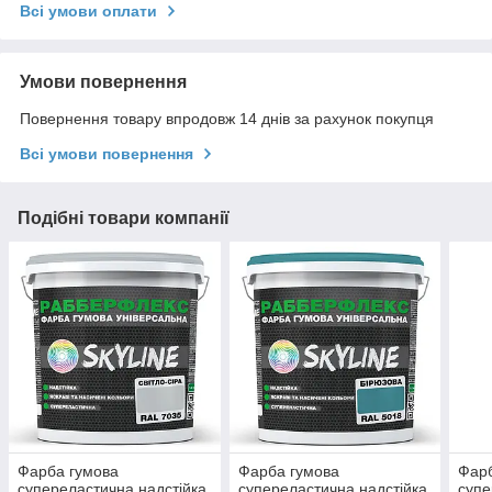
Всі умови оплати
Умови повернення
Повернення товару впродовж 14 днів за рахунок покупця
Всі умови повернення
Подібні товари компанії
Фарба гумова
Фарба гумова
Фарб
супереластична надстійка
супереластична надстійка
супе