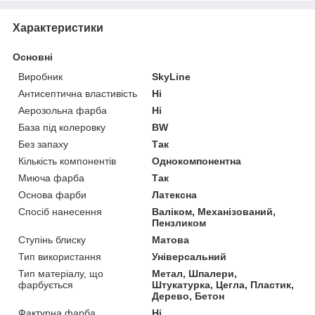
Характеристики
Основні
Виробник
SkyLine
Антисептична властивість
Ні
Аерозольна фарба
Ні
База під колеровку
BW
Без запаху
Так
Кількість компонентів
Однокомпонентна
Миюча фарба
Так
Основа фарби
Латексна
Спосіб нанесення
Валіком, Механізований,
Пензликом
Ступінь блиску
Матова
Тип використання
Універсальний
Тип матеріалу, що
Метал, Шпалери,
фарбується
Штукатурка, Цегла, Пластик,
Дерево, Бетон
Фактурна фарба
Ні