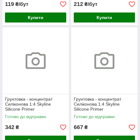
119
212
₴/бут
₴/бут
Купити
Купити
Грунтовка - концентрат
Грунтовка - концентрат
Силіконова 1:4 Skyline
Силіконова 1:4 Skyline
Silicone Primer
Silicone Primer
глибокопроникаюча 1 л
глибокопроникаюча 2 л
Готово до відправки
Готово до відправки
342
667
₴
₴