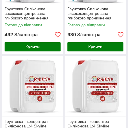
Ґрунтовка Силіконова
Ґрунтовка Силіконова
висококонцентрована
висококонцентрована
глибокого проникнення
глибокого проникнення
«Silicone SkyLine» 5л
«Silicone SkyLine» 10л
Готово до відправки
Готово до відправки
(морозостійка)
(морозостійка)
492
930
₴/каністра
₴/каністра
Купити
Купити
Грунтовка - концентрат
Грунтовка - концентрат
Силіконова 1:4 Skyline
Силіконова 1:4 Skyline