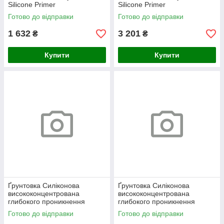
Silicone Primer
Silicone Primer
глибокопроникаюча 5 л
глибокопроникаюча 10 л
Готово до відправки
Готово до відправки
1 632
3 201
₴
₴
Купити
Купити
Ґрунтовка Силіконова
Ґрунтовка Силіконова
висококонцентрована
висококонцентрована
глибокого проникнення
глибокого проникнення
«Silicone SkyLine» 1л
«Silicone SkyLine» 2л
Готово до відправки
Готово до відправки
(морозостійка)
(морозостійка)