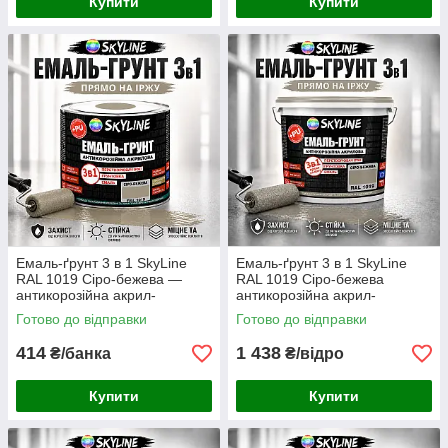
Купити
Купити
Емаль-ґрунт 3 в 1 SkyLine
Емаль-ґрунт 3 в 1 SkyLine
RAL 1019 Сіро-бежева —
RAL 1019 Сіро-бежева
антикорозійна акрил-
антикорозійна акрил-
поліуретанова фарба по
поліуретанова матова фарба
Готово до відправки
Готово до відправки
металу без запаху, 0.9 кг
по металу та іржі без запаху
3.6 кг
414
1 438
₴/банка
₴/відро
Купити
Купити