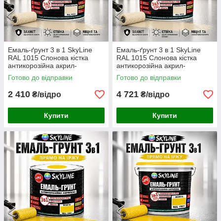
Емаль-ґрунт 3 в 1 SkyLine
Емаль-ґрунт 3 в 1 SkyLine
RAL 1015 Слонова кістка
RAL 1015 Слонова кістка
антикорозійна акрил-
антикорозійна акрил-
поліуретанова матова фарба
поліуретанова матова фарба
Готово до відправки
Готово до відправки
по металу та іржі без запаху
по металу та іржі без запаху
6 кг
12кг
2 410
4 721
₴/відро
₴/відро
Купити
Купити