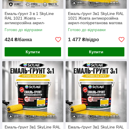
Емаль-ґрунт 3 в 1 SkyLine
Емаль-ґрунт 3в1 SkyLine RAL
RAL 1021 Жовта —
1021 Жовта антикорозійна
антикорозійна акрил-
акрил-поліуретанова матова
поліуретанова фарба по
фарба по металу та іржі без
Готово до відправки
Готово до відправки
металу та іржі без запаху, 0.9
запаху 3.6 кг
кг
424
1 477
₴/банка
₴/відро
Купити
Купити
Емаль-ґрунт 3в1 SkyLine RAL
Емаль-ґрунт 3в1 SkyLine RAL