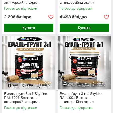
антикорозійна акрил-
антикорозійна акрил-
поліуретанова матова фарба
поліуретанова матова фарба
Готово до відправки
Готово до відправки
по металу та іржі без запаху,
по металу та іржі без запаху,
6 кг
12 кг
2 296
4 498
₴/відро
₴/відро
Купити
Купити
Емаль-ґрунт 3 в 1 SkyLine
Емаль-ґрунт 3 в 1 SkyLine
RAL 1001 Бежева —
RAL 1001 Бежева —
антикорозійна акрил-
антикорозійна акрил-
поліуретанова фарба по
поліуретанова матова фарба
Готово до відправки
Готово до відправки
металу без запаху, 0.9 кг
по металу та іржі без запаху