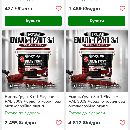
металу без запаху, 0.9 кг
металу та іржі без запаху 3.6
кг
427
1 489
₴/банка
₴/відро
Купити
Купити
Емаль-ґрунт 3 в 1 SkyLine
Емаль-ґрунт 3 в 1 SkyLine
RAL 3009 Червоно-коричнева
RAL 3009 Червоно-коричнева
антикорозійна акрил-
антикорозійна акрил-
поліуретанова фарба по
поліуретанова матова фарба
Готово до відправки
Готово до відправки
металу та іржі без запаху 6 кг
по металу та іржі 12 кг
2 455
4 812
₴/відро
₴/відро