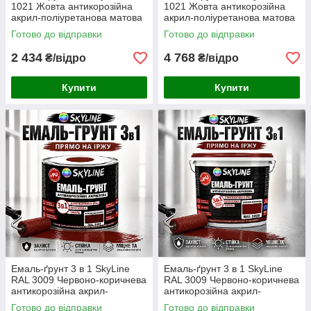
1021 Жовта антикорозійна
1021 Жовта антикорозійна
акрил-поліуретанова матова
акрил-поліуретанова матова
фарба по металу та іржі без
фарба по металу та іржі без
Готово до відправки
Готово до відправки
запаху 6 кг
запаху 12 кг
2 434
4 768
₴/відро
₴/відро
Купити
Купити
Емаль-ґрунт 3 в 1 SkyLine
Емаль-ґрунт 3 в 1 SkyLine
RAL 3009 Червоно-коричнева
RAL 3009 Червоно-коричнева
антикорозійна акрил-
антикорозійна акрил-
поліуретанова фарба по
поліуретанова фарба по
Готово до відправки
Готово до відправки