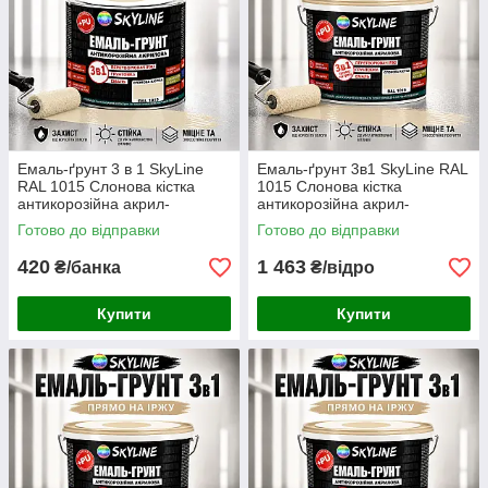
Емаль-ґрунт 3 в 1 SkyLine
Емаль-ґрунт 3в1 SkyLine RAL
RAL 1015 Слонова кістка
1015 Слонова кістка
антикорозійна акрил-
антикорозійна акрил-
поліуретанова фарба по
поліуретанова матова фарба
Готово до відправки
Готово до відправки
металу без запаху, 0.9 кг
по металу та іржі без запаху
3.6 кг
420
1 463
₴/банка
₴/відро
Купити
Купити