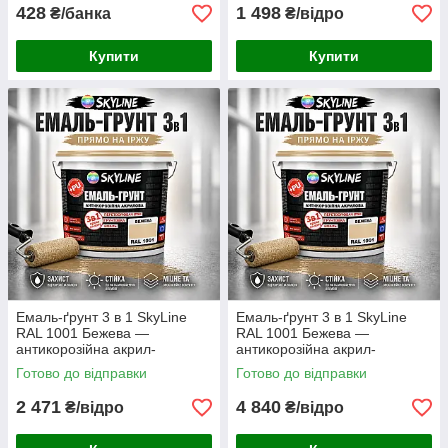
3.6 кг
428
1 498
₴/банка
₴/відро
Купити
Купити
Емаль-ґрунт 3 в 1 SkyLine
Емаль-ґрунт 3 в 1 SkyLine
RAL 1001 Бежева —
RAL 1001 Бежева —
антикорозійна акрил-
антикорозійна акрил-
поліуретанова матова фарба
поліуретанова матова фарба
Готово до відправки
Готово до відправки
по металу та іржі без запаху,
по металу та іржі без запаху,
6 кг
12 кг
2 471
4 840
₴/відро
₴/відро