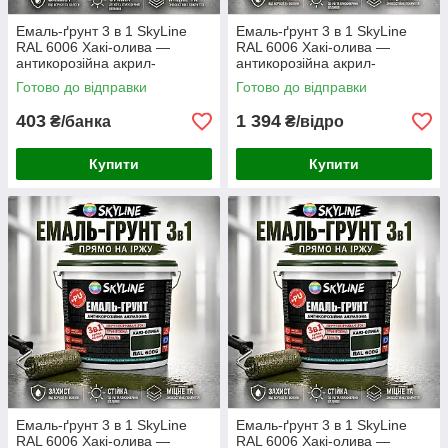
Емаль-ґрунт 3 в 1 SkyLine
Емаль-ґрунт 3 в 1 SkyLine
RAL 6006 Хакі-олива —
RAL 6006 Хакі-олива —
антикорозійна акрил-
антикорозійна акрил-
поліуретанова фарба по
поліуретанова матова фарба
Готово до відправки
Готово до відправки
металу без запаху, 0.9 кг
по металу та іржі без запаху
3.6 кг
403
1 394
₴/банка
₴/відро
Купити
Купити
Емаль-ґрунт 3 в 1 SkyLine
Емаль-ґрунт 3 в 1 SkyLine
RAL 6006 Хакі-олива —
RAL 6006 Хакі-олива —