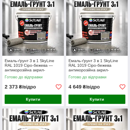
Емаль-ґрунт 3 в 1 SkyLine
Емаль-ґрунт 3 в 1 SkyLine
RAL 1019 Сіро-бежева —
RAL 1019 Сіро-бежева
антикорозійна акрил-
антикорозійна акрил-
поліуретанова матова фарба
поліуретанова матова фарба
Готово до відправки
Готово до відправки
по металу та іржі без запаху,
по металу та іржі без запаху,
6 кг
12 кг
2 373
4 649
₴/відро
₴/відро
Купити
Купити