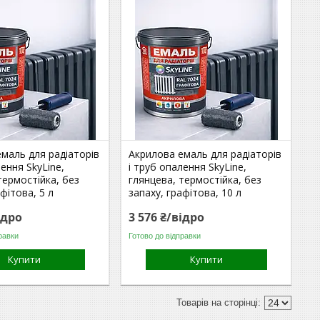
маль для радіаторів
Акрилова емаль для радіаторів
лення SkyLine,
і труб опалення SkyLine,
термостійка, без
глянцева, термостійка, без
афітова, 5 л
запаху, графітова, 10 л
ідро
3 576 ₴/відро
равки
Готово до відправки
Купити
Купити