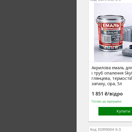
Акрилова емаль для
і труб опалення Sky
глянцева, термостій
запаху, сіра, 5л
1 851 ₴/відро
Готово до відправки
Купити
EDR9004-S-3