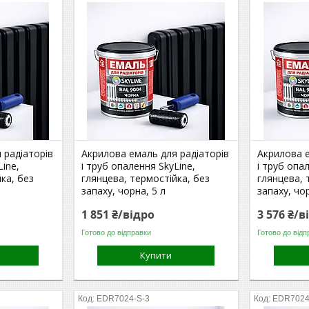
 радіаторів
Акрилова емаль для радіаторів
Акрилова е
Line,
і труб опалення SkyLine,
і труб опа
ка, без
глянцева, термостійка, без
глянцева, 
запаху, чорна, 5 л
запаху, чо
1 851 ₴/відро
3 576 ₴/в
Готово до відправки
Готово до відп
Купити
EDR7024-S-3
EDR7024