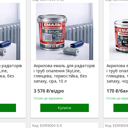
 радіаторів
Акрилова емаль для радіаторів
Акрилова е
Line,
і труб опалення SkyLine,
і труб опа
ка, без
глянцева, термостійка, без
глянцева, 
запаху, сіра, 10 л
запаху, чо
3 576 ₴/відро
170 ₴/ба
Готово до відправки
Готово до відп
Купити
EDR9004-S-5
EDR9004