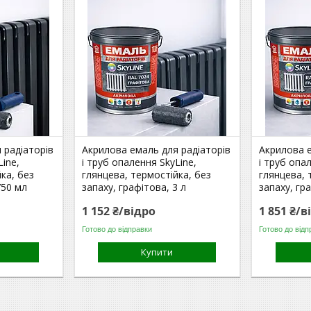
 радіаторів
Акрилова емаль для радіаторів
Акрилова е
Line,
і труб опалення SkyLine,
і труб опа
ка, без
глянцева, термостійка, без
глянцева, 
750 мл
запаху, графітова, 3 л
запаху, гр
1 152 ₴/відро
1 851 ₴/в
Готово до відправки
Готово до відп
Купити