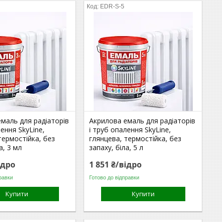
EDR-S-5
маль для радіаторів
Акрилова емаль для радіаторів
лення SkyLine,
і труб опалення SkyLine,
термостійка, без
глянцева, термостійка, без
а, 3 мл
запаху, біла, 5 л
ідро
1 851 ₴/відро
равки
Готово до відправки
Купити
Купити