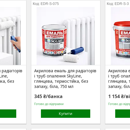
EDR-S-075
EDR-S-3
 радіаторів
Акрилова емаль для радіаторів
Акрилова е
Line,
і труб опалення SkyLine,
і труб опа
ка, без
глянцева, термостійка, без
глянцева, 
запаху, біла, 750 мл
запаху, біл
345 ₴/банка
1 154 ₴/в
Готово до відправки
Готово до відп
Купити