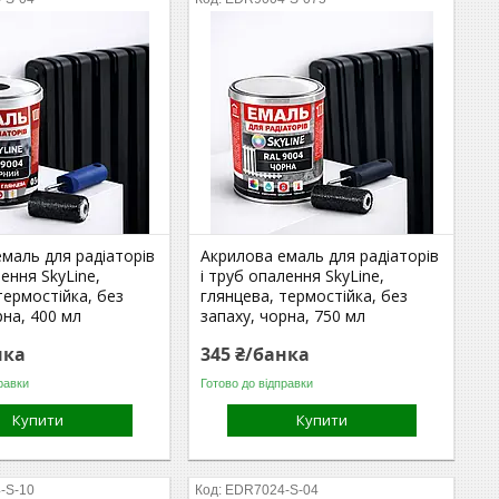
маль для радіаторів
Акрилова емаль для радіаторів
лення SkyLine,
і труб опалення SkyLine,
термостійка, без
глянцева, термостійка, без
рна, 400 мл
запаху, чорна, 750 мл
нка
345 ₴/банка
равки
Готово до відправки
Купити
Купити
-S-10
EDR7024-S-04