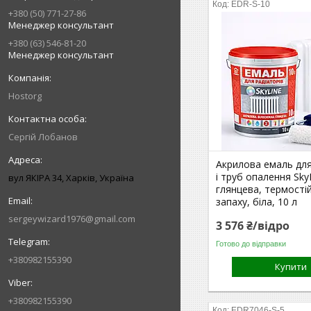
EDR-S-10
+380 (50) 771-27-86
Менеджер консультант
+380 (63) 546-81-20
Менеджер консультант
Hostorg
Сергій Лобанов
Акрилова емаль для
і труб опалення Sky
вул ЯКІРА 34, Харків, Україна
глянцева, термостій
запаху, біла, 10 л
sergeywizard1976@gmail.com
3 576 ₴/відро
Готово до відправки
+380982155390
Купити
+380982155390
EDR7046-S-5