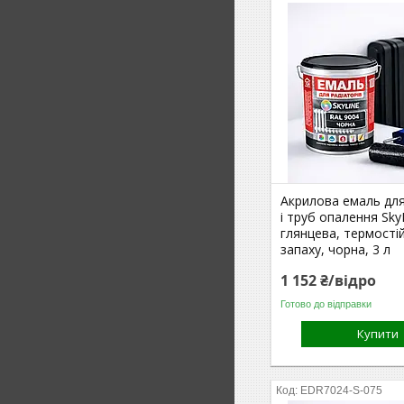
Акрилова емаль для
і труб опалення Sky
глянцева, термостій
запаху, чорна, 3 л
1 152 ₴/відро
Готово до відправки
Купити
EDR7024-S-075