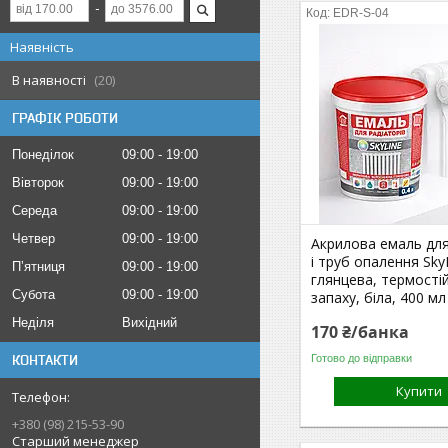
EDR-S-04
Наявність
В наявності
20
ГРАФІК РОБОТИ
Понеділок
09:00
19:00
Вівторок
09:00
19:00
Середа
09:00
19:00
Четвер
09:00
19:00
Акрилова емаль для
і труб опалення Sky
Пʼятниця
09:00
19:00
глянцева, термостій
Субота
09:00
19:00
запаху, біла, 400 мл
Неділя
Вихідний
170 ₴/банка
Готово до відправки
КОНТАКТИ
Купити
+380 (98) 215-53-90
Старший менеджер