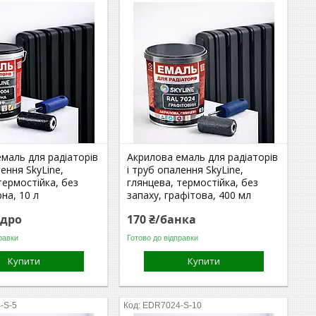
маль для радіаторів
Акрилова емаль для радіаторів
лення SkyLine,
і труб опалення SkyLine,
термостійка, без
глянцева, термостійка, без
рна, 10 л
запаху, графітова, 400 мл
ідро
170 ₴/банка
равки
Готово до відправки
Купити
Купити
-S-5
EDR7024-S-10