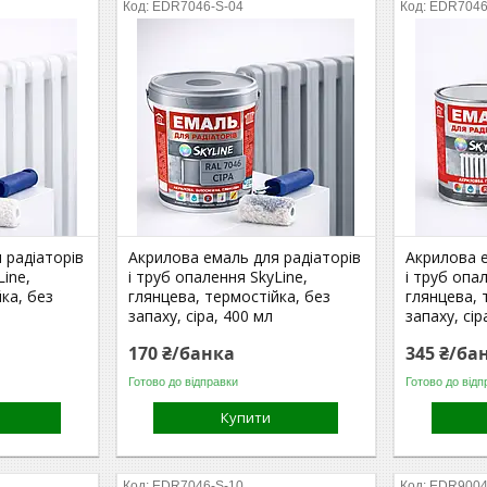
EDR7046-S-04
EDR7046
 радіаторів
Акрилова емаль для радіаторів
Акрилова е
Line,
і труб опалення SkyLine,
і труб опа
ка, без
глянцева, термостійка, без
глянцева, 
запаху, сіра, 400 мл
запаху, сір
170 ₴/банка
345 ₴/ба
Готово до відправки
Готово до відп
Купити
EDR7046-S-10
EDR9004