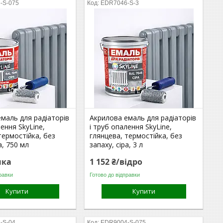
-S-075
EDR7046-S-3
маль для радіаторів
Акрилова емаль для радіаторів
лення SkyLine,
і труб опалення SkyLine,
термостійка, без
глянцева, термостійка, без
а, 750 мл
запаху, сіра, 3 л
нка
1 152 ₴/відро
равки
Готово до відправки
Купити
Купити
-S-04
EDR9004-S-075