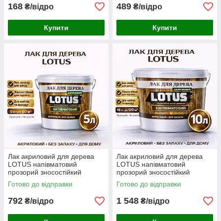
1 л
3 л
168
489
₴/відро
₴/відро
Купити
Купити
Лак акриловий для дерева
Лак акриловий для дерева
LOTUS напівматовий
LOTUS напівматовий
прозорий зносостійкий
прозорий зносостійкий
універсальний для підлоги
універсальний для підлоги
Готово до відправки
Готово до відправки
меблів та фасаду без запаху
меблів та фасаду без запаху
5 л
10 л
792
1 548
₴/відро
₴/відро