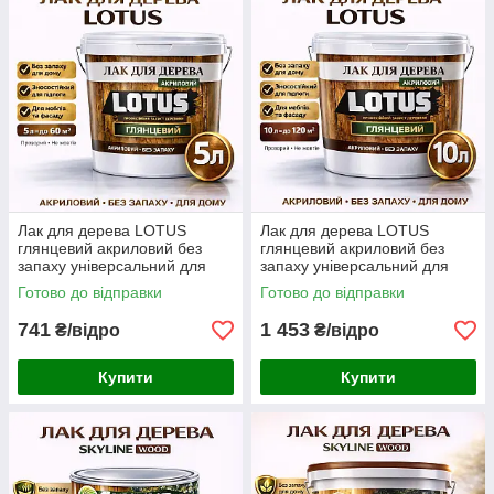
Лак для дерева LOTUS
Лак для дерева LOTUS
глянцевий акриловий без
глянцевий акриловий без
запаху універсальний для
запаху універсальний для
підлоги меблів та фасаду
підлоги меблів та фасаду
Готово до відправки
Готово до відправки
зносостійкий прозорий 5 л
зносостійкий прозорий 10 л
741
1 453
₴/відро
₴/відро
Купити
Купити