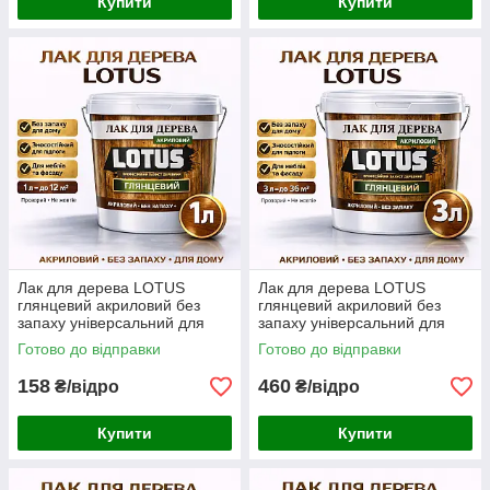
Купити
Купити
Лак для дерева LOTUS
Лак для дерева LOTUS
глянцевий акриловий без
глянцевий акриловий без
запаху універсальний для
запаху універсальний для
підлоги меблів та фасаду
підлоги меблів та фасаду
Готово до відправки
Готово до відправки
зносостійкий прозорий 1 л
зносостійкий прозорий 3 л
158
460
₴/відро
₴/відро
Купити
Купити