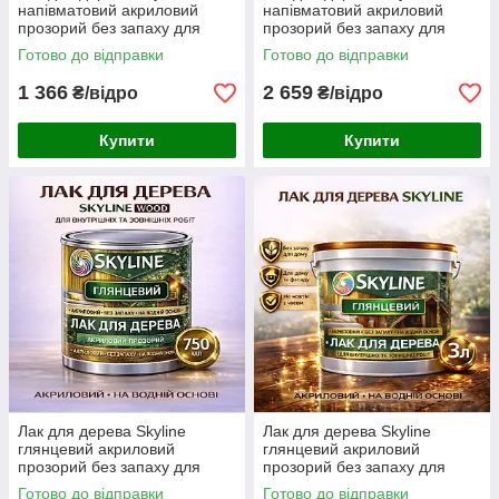
напівматовий акриловий
напівматовий акриловий
прозорий без запаху для
прозорий без запаху для
внутрішніх та зовнішніх робіт
внутрішніх та зовнішніх робіт
Готово до відправки
Готово до відправки
5 л
10 л
1 366
2 659
₴/відро
₴/відро
Купити
Купити
Лак для дерева Skyline
Лак для дерева Skyline
глянцевий акриловий
глянцевий акриловий
прозорий без запаху для
прозорий без запаху для
внутрішніх та зовнішніх робіт
внутрішніх та зовнішніх робіт
Готово до відправки
Готово до відправки