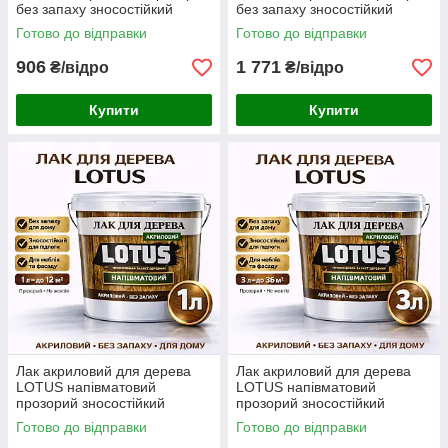
без запаху зносостійкий
без запаху зносостійкий
універсальний для підлоги
універсальний для підлоги
Готово до відправки
Готово до відправки
меблів та фасаду 5 л
меблів та фасаду 10 л
906
1 771
₴/відро
₴/відро
Купити
Купити
Лак акриловий для дерева
Лак акриловий для дерева
LOTUS напівматовий
LOTUS напівматовий
прозорий зносостійкий
прозорий зносостійкий
універсальний для підлоги
універсальний для підлоги
Готово до відправки
Готово до відправки
меблів та фасаду без запаху
меблів та фасаду без запаху