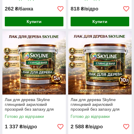
750 мл
3 л
262
818
₴/банка
₴/відро
Купити
Купити
Лак для дерева Skyline
Лак для дерева Skyline
глянцевий акриловий
глянцевий акриловий
прозорий без запаху для
прозорий без запаху для
внутрішніх та зовнішніх робіт
внутрішніх та зовнішніх робіт
Готово до відправки
Готово до відправки
5 л
10 л
1 337
2 588
₴/відро
₴/відро