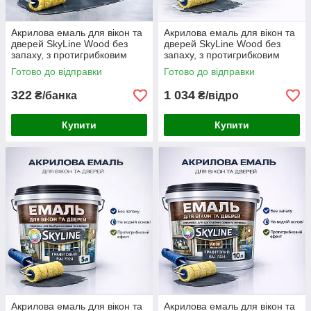
Акрилова емаль для вікон та
Акрилова емаль для вікон та
дверей SkyLine Wood без
дверей SkyLine Wood без
запаху, з протигрибковим
запаху, з протигрибковим
ефектом, графітова, 0.75 л
ефектом, графітова, 3 л
Готово до відправки
Готово до відправки
322
1 034
₴/банка
₴/відро
Купити
Купити
Акрилова емаль для вікон та
Акрилова емаль для вікон та