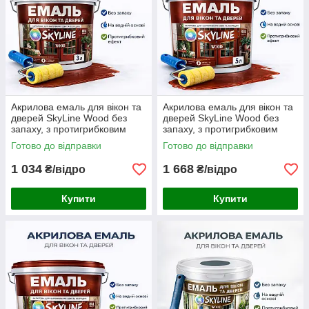
Акрилова емаль для вікон та
Акрилова емаль для вікон та
дверей SkyLine Wood без
дверей SkyLine Wood без
запаху, з протигрибковим
запаху, з протигрибковим
ефектом, червоно-
ефектом, червоно-
Готово до відправки
Готово до відправки
коричнева, 3 л
коричнева, 5 л
1 034
1 668
₴/відро
₴/відро
Купити
Купити