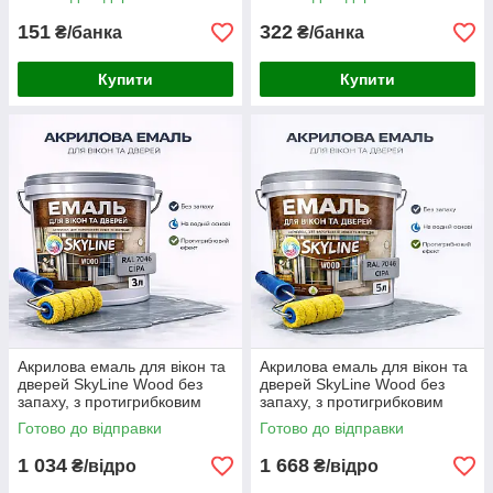
151
322
₴/банка
₴/банка
Купити
Купити
Акрилова емаль для вікон та
Акрилова емаль для вікон та
дверей SkyLine Wood без
дверей SkyLine Wood без
запаху, з протигрибковим
запаху, з протигрибковим
ефектом, сіра, 3 л
ефектом, сіра, 5 л
Готово до відправки
Готово до відправки
1 034
1 668
₴/відро
₴/відро