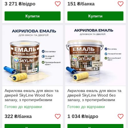
3 271
151
₴/відро
₴/банка
Купити
Купити
Акрилова емаль для вікон та
Акрилова емаль для вікон та
дверей SkyLine Wood без
дверей SkyLine Wood без
запаху, з протигрибковим
запаху, з протигрибковим
ефектом, слонова кістка, 0.75
ефектом, слонова кістка, 3 л
Готово до відправки
Готово до відправки
л
322
1 034
₴/банка
₴/відро