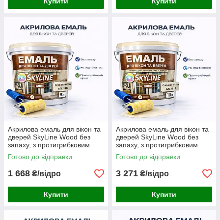
Купити
Купити
Акрилова емаль для вікон та
Акрилова емаль для вікон та
дверей SkyLine Wood без
дверей SkyLine Wood без
запаху, з протигрибковим
запаху, з протигрибковим
ефектом, слонова кістка, 5 л
ефектом, слонова кістка, 10 л
Готово до відправки
Готово до відправки
1 668
3 271
₴/відро
₴/відро
Купити
Купити