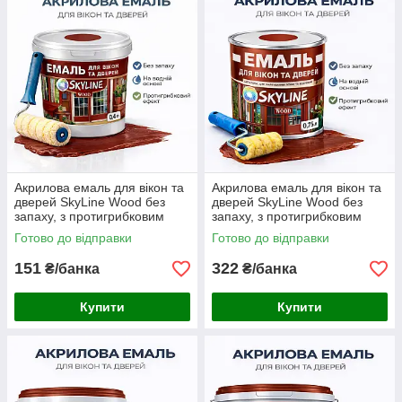
Акрилова емаль для вікон та
Акрилова емаль для вікон та
дверей SkyLine Wood без
дверей SkyLine Wood без
запаху, з протигрибковим
запаху, з протигрибковим
ефектом, червоно-
ефектом, червоно-
Готово до відправки
Готово до відправки
коричнева, 0.4 л
коричнева, 0.75 л
151
322
₴/банка
₴/банка
Купити
Купити