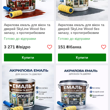
Акрилова емаль для вікон та
Акрилова емаль для вікон та
дверей SkyLine Wood без
дверей SkyLine Wood без
запаху, з протигрибковим
запаху, з протигрибковим
ефектом, червоно-
ефектом, графітова, 0.4 л
Готово до відправки
Готово до відправки
коричнева, 10 л
3 271
151
₴/відро
₴/банка
Купити
Купити