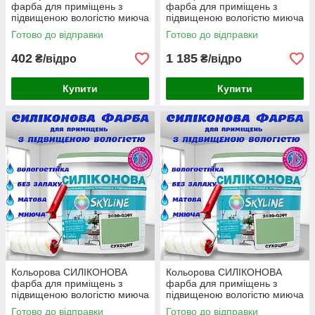
фарба для приміщень з
фарба для приміщень з
підвищеною вологістю миюча
підвищеною вологістю миюча
протигрибкова матова емаль
протигрибкова матова емаль
Готово до відправки
Готово до відправки
SkyLine Сухоцвіт 1 л
SkyLine Сухоцвіт 3 л
402
1 185
₴/відро
₴/відро
Купити
Купити
Кольорова СИЛІКОНОВА
Кольорова СИЛІКОНОВА
фарба для приміщень з
фарба для приміщень з
підвищеною вологістю миюча
підвищеною вологістю миюча
протигрибкова матова емаль
протигрибкова матова емаль
Готово до відправки
Готово до відправки