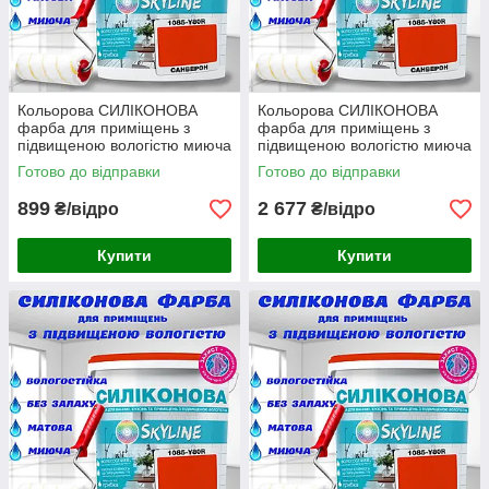
Кольорова СИЛІКОНОВА
Кольорова СИЛІКОНОВА
фарба для приміщень з
фарба для приміщень з
підвищеною вологістю миюча
підвищеною вологістю миюча
протигрибкова матова емаль
протигрибкова матова емаль
Готово до відправки
Готово до відправки
SkyLine Санверон 1 л
SkyLine Санверон 3 л
899
2 677
₴/відро
₴/відро
Купити
Купити