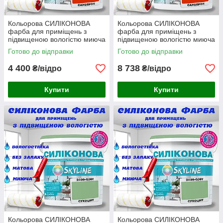
Кольорова СИЛІКОНОВА
Кольорова СИЛІКОНОВА
фарба для приміщень з
фарба для приміщень з
підвищеною вологістю миюча
підвищеною вологістю миюча
протигрибкова матова емаль
протигрибкова матова емаль
Готово до відправки
Готово до відправки
SkyLine Санверон 5 л
SkyLine Санверон 10 л
4 400
8 738
₴/відро
₴/відро
Купити
Купити
Кольорова СИЛІКОНОВА
Кольорова СИЛІКОНОВА