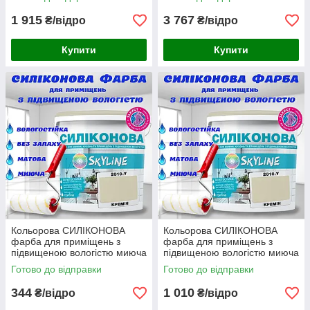
SkyLine Сухоцвіт 5 л
SkyLine Сухоцвіт 10 л
1 915
3 767
₴/відро
₴/відро
Купити
Купити
Кольорова СИЛІКОНОВА
Кольорова СИЛІКОНОВА
фарба для приміщень з
фарба для приміщень з
підвищеною вологістю миюча
підвищеною вологістю миюча
протигрибкова матова емаль
протигрибкова матова емаль
Готово до відправки
Готово до відправки
SkyLine Кремін 1 л
SkyLine Кремін 3 л
344
1 010
₴/відро
₴/відро