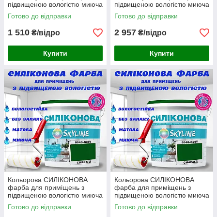
підвищеною вологістю миюча
підвищеною вологістю миюча
протигрибкова емаль SkyLine
протигрибкова емаль SkyLine
Готово до відправки
Готово до відправки
Біла 7 кг
Біла 14 кг
1 510
2 957
₴/відро
₴/відро
Купити
Купити
Кольорова СИЛІКОНОВА
Кольорова СИЛІКОНОВА
фарба для приміщень з
фарба для приміщень з
підвищеною вологістю миюча
підвищеною вологістю миюча
протигрибкова матова емаль
протигрибкова матова емаль
Готово до відправки
Готово до відправки
SkyLine Смарагдова 1 л
SkyLine Смарагдова 3 л