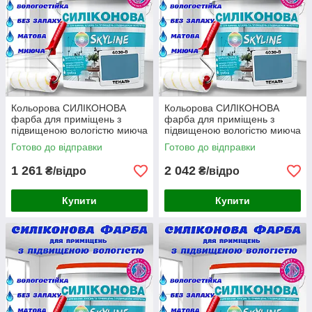
Кольорова СИЛІКОНОВА
Кольорова СИЛІКОНОВА
фарба для приміщень з
фарба для приміщень з
підвищеною вологістю миюча
підвищеною вологістю миюча
протигрибкова матова емаль
протигрибкова матова емаль
Готово до відправки
Готово до відправки
SkyLine Теналь 3 л
SkyLine Теналь 5 л
1 261
2 042
₴/відро
₴/відро
Купити
Купити