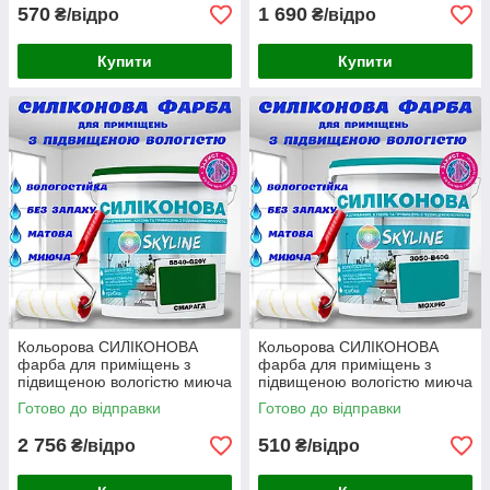
570
1 690
₴/відро
₴/відро
Купити
Купити
Кольорова СИЛІКОНОВА
Кольорова СИЛІКОНОВА
фарба для приміщень з
фарба для приміщень з
підвищеною вологістю миюча
підвищеною вологістю миюча
протигрибкова матова емаль
протигрибкова матова емаль
Готово до відправки
Готово до відправки
SkyLine Смарагдова 5 л
SkyLine Мохріс 1 л
2 756
510
₴/відро
₴/відро