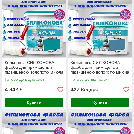
Кольорова СИЛІКОНОВА
Кольорова СИЛІКОНОВА
фарба для приміщень з
фарба для приміщень з
підвищеною вологістю миюча
підвищеною вологістю миюча
протигрибкова матова емаль
протигрибкова матова емаль
Готово до відправки
Готово до відправки
SkyLine Мохріс 10 л
SkyLine Теналь 1 л
4 842
427
₴
₴/відро
Купити
Купити