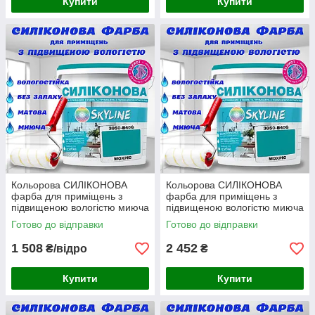
Купити
Купити
Кольорова СИЛІКОНОВА
Кольорова СИЛІКОНОВА
фарба для приміщень з
фарба для приміщень з
підвищеною вологістю миюча
підвищеною вологістю миюча
протигрибкова матова емаль
протигрибкова матова емаль
Готово до відправки
Готово до відправки
SkyLine Мохріс 3 л
SkyLine Мохріс 5 л
1 508
2 452
₴/відро
₴
Купити
Купити